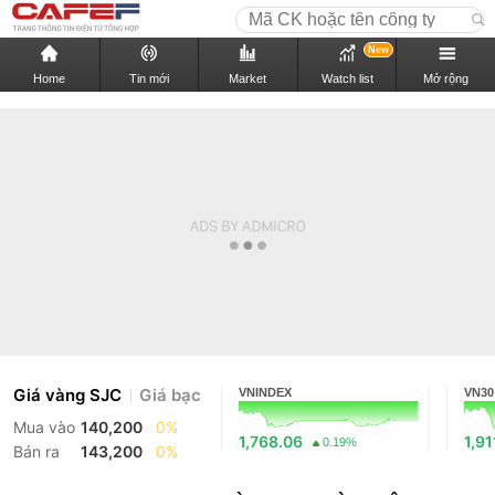
New
Home
Tin mới
Market
Watch list
Mở rộng
Giá vàng SJC
Giá bạc
VNINDEX
VN30
Mua vào
140,200
0%
1,768.06
1,91
0.19%
Bán ra
143,200
0%