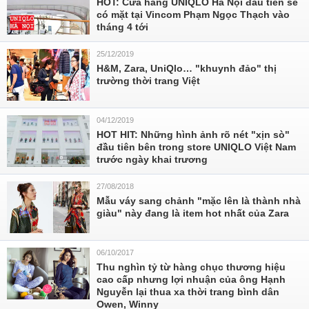
HOT: Cửa hàng UNIQLO Hà Nội đầu tiên sẽ
có mặt tại Vincom Phạm Ngọc Thạch vào
tháng 4 tới
25/12/2019
H&M, Zara, UniQlo… "khuynh đảo" thị
trường thời trang Việt
04/12/2019
HOT HIT: Những hình ảnh rõ nét "xịn sò"
đầu tiên bên trong store UNIQLO Việt Nam
trước ngày khai trương
27/08/2018
Mẫu váy sang chảnh "mặc lên là thành nhà
giàu" này đang là item hot nhất của Zara
06/10/2017
Thu nghìn tỷ từ hàng chục thương hiệu
cao cấp nhưng lợi nhuận của ông Hạnh
Nguyễn lại thua xa thời trang bình dân
Owen, Winny