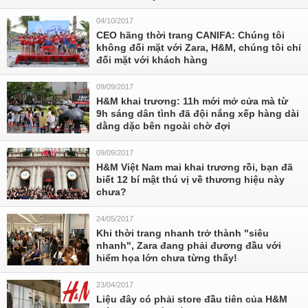
04/10/2017
CEO hãng thời trang CANIFA: Chúng tôi
không đối mặt với Zara, H&M, chúng tôi chỉ
đối mặt với khách hàng
09/09/2017
H&M khai trương: 11h mới mở cửa mà từ
9h sáng dân tình đã đội nắng xếp hàng dài
dằng dặc bên ngoài chờ đợi
09/09/2017
H&M Việt Nam mai khai trương rồi, bạn đã
biết 12 bí mật thú vị về thương hiệu này
chưa?
24/05/2017
Khi thời trang nhanh trở thành "siêu
nhanh", Zara đang phải đương đầu với
hiểm họa lớn chưa từng thấy!
23/04/2017
Liệu đây có phải store đầu tiên của H&M