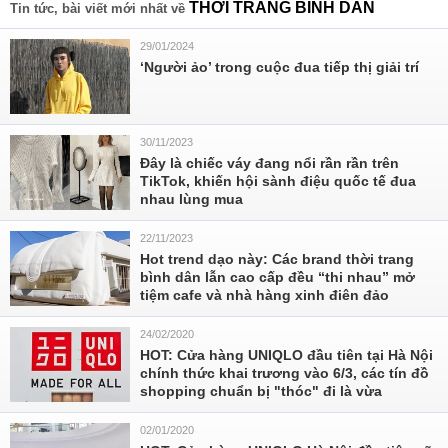
THỜI TRANG BÌNH DÂN
Tin tức, bài viết mới nhất về
29/01/2024
‘Người ảo’ trong cuộc đua tiếp thị giải trí
30/11/2023
Đây là chiếc váy đang nổi rần rần trên
TikTok, khiến hội sành điệu quốc tế đua
nhau lùng mua
22/11/2023
Hot trend dạo này: Các brand thời trang
bình dân lẫn cao cấp đều “thi nhau” mở
tiệm cafe và nhà hàng xinh điên đảo
24/02/2020
HOT: Cửa hàng UNIQLO đầu tiên tại Hà Nội
chính thức khai trương vào 6/3, các tín đồ
shopping chuẩn bị "thóc" đi là vừa
02/01/2020