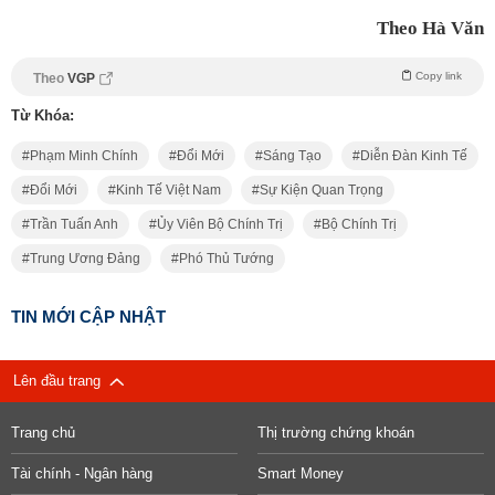
Theo Hà Văn
Copy link
Theo
VGP
Từ Khóa:
Phạm Minh Chính
Đổi Mới
Sáng Tạo
Diễn Đàn Kinh Tế
Đổi Mới
Kinh Tế Việt Nam
Sự Kiện Quan Trọng
Trần Tuấn Anh
Ủy Viên Bộ Chính Trị
Bộ Chính Trị
Trung Ương Đảng
Phó Thủ Tướng
TIN MỚI CẬP NHẬT
Lên đầu trang
Trang chủ
Thị trường chứng khoán
Tài chính - Ngân hàng
Smart Money