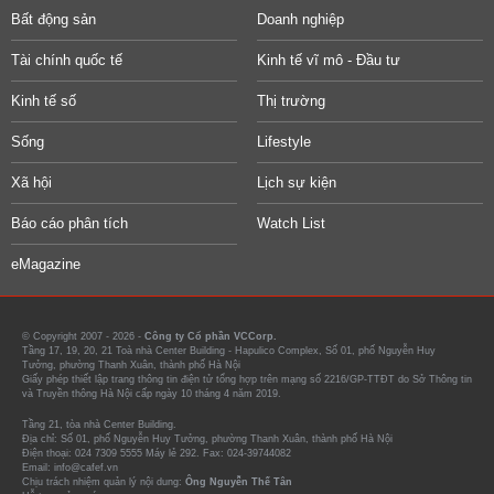
Bất động sản
Doanh nghiệp
Tài chính quốc tế
Kinh tế vĩ mô - Đầu tư
Kinh tế số
Thị trường
Sống
Lifestyle
Xã hội
Lịch sự kiện
Báo cáo phân tích
Watch List
eMagazine
© Copyright 2007 - 2026 -
Công ty Cổ phần VCCorp.
Tầng 17, 19, 20, 21 Toà nhà Center Building - Hapulico Complex, Số 01, phố Nguyễn Huy
Tưởng, phường Thanh Xuân, thành phố Hà Nội
Giấy phép thiết lập trang thông tin điện tử tổng hợp trên mạng số 2216/GP-TTĐT do Sở Thông tin
và Truyền thông Hà Nội cấp ngày 10 tháng 4 năm 2019.
Tầng 21, tòa nhà Center Building.
Địa chỉ: Số 01, phố Nguyễn Huy Tưởng, phường Thanh Xuân, thành phố Hà Nội
Điện thoại: 024 7309 5555 Máy lẻ 292. Fax: 024-39744082
Email: info@cafef.vn
Chịu trách nhiệm quản lý nội dung:
Ông Nguyễn Thế Tân