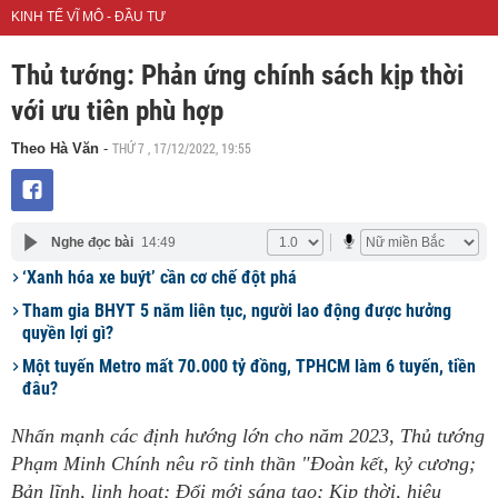
KINH TẾ VĨ MÔ - ĐẦU TƯ
Thủ tướng: Phản ứng chính sách kịp thời
với ưu tiên phù hợp
THỨ 7 , 17/12/2022, 19:55
Theo Hà Văn
-
Nghe đọc bài
14:49
‘Xanh hóa xe buýt’ cần cơ chế đột phá
Tham gia BHYT 5 năm liên tục, người lao động được hưởng
quyền lợi gì?
Một tuyến Metro mất 70.000 tỷ đồng, TPHCM làm 6 tuyến, tiền
đâu?
Nhấn mạnh các định hướng lớn cho năm 2023, Thủ tướng
Phạm Minh Chính nêu rõ tinh thần "Đoàn kết, kỷ cương;
Bản lĩnh, linh hoạt; Đổi mới sáng tạo; Kịp thời, hiệu