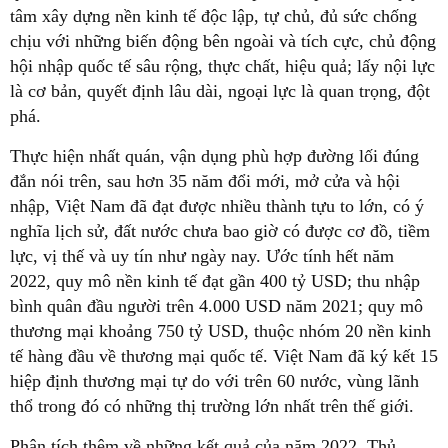
tâm xây dựng nền kinh tế độc lập, tự chủ, đủ sức chống
chịu với những biến động bên ngoài và tích cực, chủ động
hội nhập quốc tế sâu rộng, thực chất, hiệu quả; lấy nội lực
là cơ bản, quyết định lâu dài, ngoại lực là quan trọng, đột
phá.
Thực hiện nhất quán, vận dụng phù hợp đường lối đúng
đắn nói trên, sau hơn 35 năm đổi mới, mở cửa và hội
nhập, Việt Nam đã đạt được nhiều thành tựu to lớn, có ý
nghĩa lịch sử, đất nước chưa bao giờ có được cơ đồ, tiềm
lực, vị thế và uy tín như ngày nay. Ước tính hết năm
2022, quy mô nền kinh tế đạt gần 400 tỷ USD; thu nhập
bình quân đầu người trên 4.000 USD năm 2021; quy mô
thương mại khoảng 750 tỷ USD, thuộc nhóm 20 nền kinh
tế hàng đầu về thương mại quốc tế. Việt Nam đã ký kết 15
hiệp định thương mại tự do với trên 60 nước, vùng lãnh
thổ trong đó có những thị trường lớn nhất trên thế giới.
Phân tích thêm về những kết quả của năm 2022, Thủ