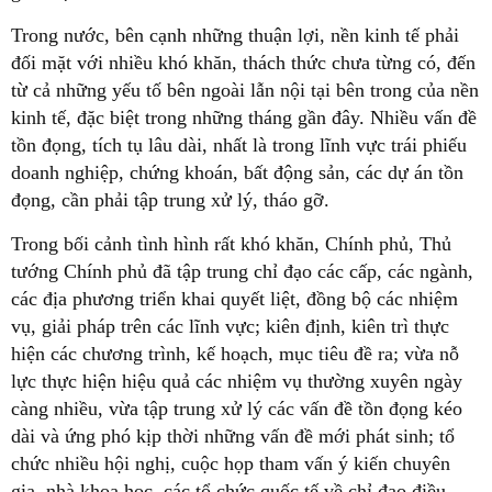
Trong nước, bên cạnh những thuận lợi, nền kinh tế phải
đối mặt với nhiều khó khăn, thách thức chưa từng có, đến
từ cả những yếu tố bên ngoài lẫn nội tại bên trong của nền
kinh tế, đặc biệt trong những tháng gần đây. Nhiều vấn đề
tồn đọng, tích tụ lâu dài, nhất là trong lĩnh vực trái phiếu
doanh nghiệp, chứng khoán, bất động sản, các dự án tồn
đọng, cần phải tập trung xử lý, tháo gỡ.
Trong bối cảnh tình hình rất khó khăn, Chính phủ, Thủ
tướng Chính phủ đã tập trung chỉ đạo các cấp, các ngành,
các địa phương triển khai quyết liệt, đồng bộ các nhiệm
vụ, giải pháp trên các lĩnh vực; kiên định, kiên trì thực
hiện các chương trình, kế hoạch, mục tiêu đề ra; vừa nỗ
lực thực hiện hiệu quả các nhiệm vụ thường xuyên ngày
càng nhiều, vừa tập trung xử lý các vấn đề tồn đọng kéo
dài và ứng phó kịp thời những vấn đề mới phát sinh; tổ
chức nhiều hội nghị, cuộc họp tham vấn ý kiến chuyên
gia, nhà khoa học, các tổ chức quốc tế về chỉ đạo điều