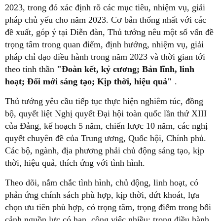
2023, trong đó xác định rõ các mục tiêu, nhiệm vụ, giải
pháp chủ yếu cho năm 2023. Cơ bản thống nhất với các
đề xuất, góp ý tại Diễn đàn, Thủ tướng nêu một số vấn đề
trọng tâm trong quan điểm, định hướng, nhiệm vụ, giải
pháp chỉ đạo điều hành trong năm 2023 và thời gian tới
theo tinh thần
"Đoàn kết, kỷ cương; Bản lĩnh, linh
hoạt; Đổi mới sáng tạo; Kịp thời, hiệu quả"
.
Thủ tướng yêu cầu tiếp tục thực hiện nghiêm túc, đồng
bộ, quyết liệt Nghị quyết Đại hội toàn quốc lần thứ XIII
của Đảng, kế hoạch 5 năm, chiến lược 10 năm, các nghị
quyết chuyên đề của Trung ương, Quốc hội, Chính phủ.
Các bộ, ngành, địa phương phải chủ động sáng tạo, kịp
thời, hiệu quả, thích ứng với tình hình.
Theo dõi, nắm chắc tình hình, chủ động, linh hoạt, có
phản ứng chính sách phù hợp, kịp thời, dứt khoát, lựa
chọn ưu tiên phù hợp, có trọng tâm, trọng điểm trong bối
cảnh nguồn lực có hạn, công việc nhiều; trong điều hành