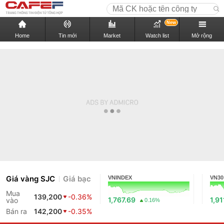
New
Home
Tin mới
Market
Watch list
Mở rộng
Giá vàng SJC
Giá bạc
VNINDEX
VN30
Mua
139,200
-0.36%
1,767.69
1,91
vào
0.16%
Bán ra
142,200
-0.35%