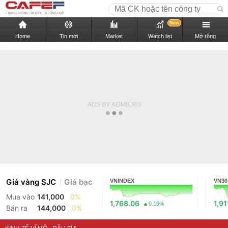
New
Home
Tin mới
Market
Watch list
Mở rộng
Giá vàng SJC
Giá bạc
VNINDEX
VN30
Mua vào
141,000
0%
1,768.06
1,91
0.19%
Bán ra
144,000
0%