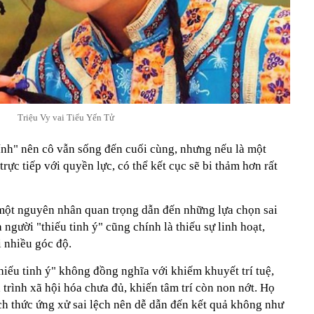
Triệu Vy vai Tiểu Yến Tử
nh" nên cô vẫn sống đến cuối cùng, nhưng nếu là một
rực tiếp với quyền lực, có thể kết cục sẽ bi thảm hơn rất
 một nguyên nhân quan trọng dẫn đến những lựa chọn sai
 người "thiếu tinh ý" cũng chính là thiếu sự linh hoạt,
 nhiều góc độ.
iếu tinh ý" không đồng nghĩa với khiếm khuyết trí tuệ,
trình xã hội hóa chưa đủ, khiến tâm trí còn non nớt. Họ
ch thức ứng xử sai lệch nên dễ dẫn đến kết quả không như