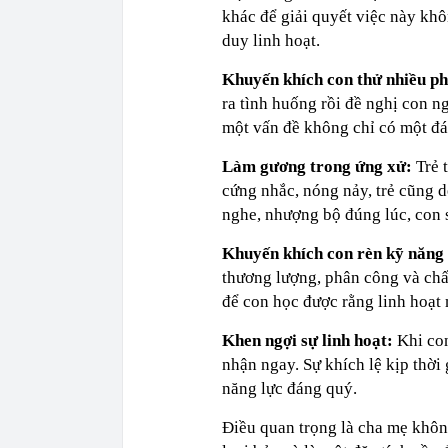
khác để giải quyết việc này khô
duy linh hoạt.
Khuyến khích con thử nhiều p
ra tình huống rồi đề nghị con ngh
một vấn đề không chỉ có một đá
Làm gương trong ứng xử:
Trẻ 
cứng nhắc, nóng nảy, trẻ cũng d
nghe, nhượng bộ đúng lúc, con s
Khuyến khích con rèn kỹ năng 
thương lượng, phân công và chấp
để con học được rằng linh hoạt 
Khen ngợi sự linh hoạt:
Khi con
nhận ngay. Sự khích lệ kịp thời
năng lực đáng quý.
Điều quan trọng là cha mẹ khôn