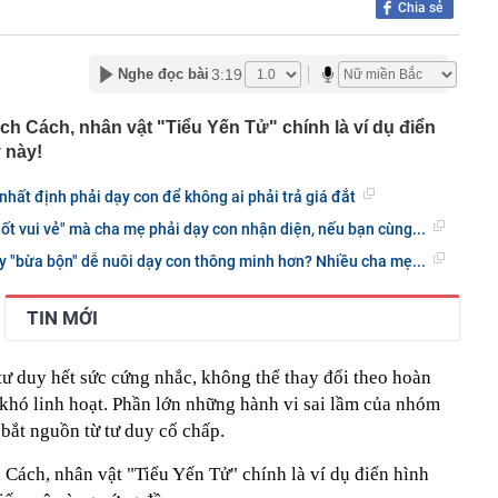
Chia sẻ
 "hot"
 hợp được đóng bù BHXH để đủ điều kiện hưởng lương
3:19
Nghe đọc bài
 phê trà xanh" đang phủ sóng mạng xã hội Nhật: Vì sao
in rằng nó giúp kiểm soát cân nặng?
 Cách, nhân vật "Tiểu Yến Tử" chính là ví dụ điển
ộ Công an thông tin 7 cá nhân giao dịch vàng khoảng
 này!
 trả cổ tức bằng cổ phiếu tỷ lệ 7%
nhất định phải dạy con để không ai phải trả giá đắt
un nước uống cần bỏ ngay
 lốt vui vẻ" mà cha mẹ phải dạy con nhận diện, nếu bạn cùng...
phú Phạm Nhật Vượng tham gia vào nền "kinh tế bạc" tỷ
 Nam
y "bừa bộn" dễ nuôi dạy con thông minh hơn? Nhiều cha mẹ...
iều chỉnh dự án đường sắt Lào Cai - Hà Nội - Hải Phòng?
TIN MỚI
 đám kể chuyện quá khứ với Bằng Kiều
ãi suất vào tháng 9
tư duy hết sức cứng nhắc, không thể thay đổi theo hoàn
 khó linh hoạt. Phần lớn những hành vi sai lầm của nhóm
 bắt nguồn từ tư duy cố chấp.
ách, nhân vật "Tiểu Yến Tử" chính là ví dụ điển hình