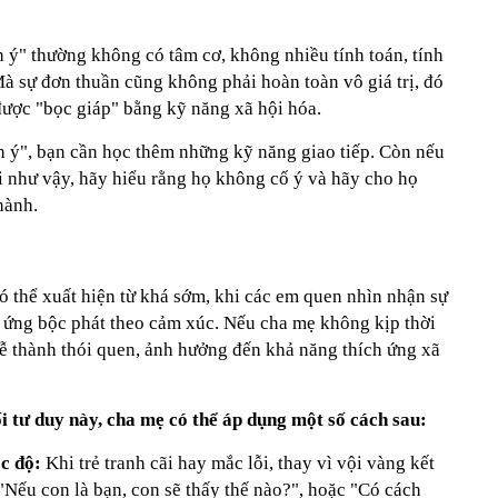
h ý" thường không có tâm cơ, không nhiều tính toán, tính
à sự đơn thuần cũng không phải hoàn toàn vô giá trị, đó
được "bọc giáp" bằng kỹ năng xã hội hóa.
h ý", bạn cần học thêm những kỹ năng giao tiếp. Còn nếu
như vậy, hãy hiểu rằng họ không cố ý và hãy cho họ
hành.
có thể xuất hiện từ khá sớm, khi các em quen nhìn nhận sự
n ứng bộc phát theo cảm xúc. Nếu cha mẹ không kịp thời
ễ thành thói quen, ảnh hưởng đến khả năng thích ứng xã
ối tư duy này, cha mẹ có thể áp dụng một số cách sau:
óc độ:
Khi trẻ tranh cãi hay mắc lỗi, thay vì vội vàng kết
 "Nếu con là bạn, con sẽ thấy thế nào?", hoặc "Có cách