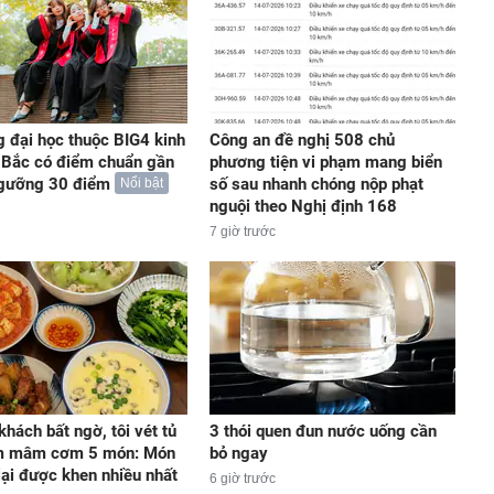
g đại học thuộc BIG4 kinh
Công an đề nghị 508 chủ
 Bắc có điểm chuẩn gần
phương tiện vi phạm mang biển
gưỡng 30 điểm
số sau nhanh chóng nộp phạt
Nổi bật
nguội theo Nghị định 168
7 giờ trước
khách bất ngờ, tôi vét tủ
3 thói quen đun nước uống cần
àm mâm cơm 5 món: Món
bỏ ngay
 lại được khen nhiều nhất
6 giờ trước