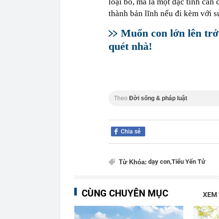
loại bỏ, mà là một đặc tính cần
thành bản lĩnh nếu đi kèm với sự
Muốn con lớn lên trở
quét nhà!
Theo
Đời sống & pháp luật
Chia sẻ
dạy con,
Tiểu Yến Tử
Từ Khóa:
CÙNG CHUYÊN MỤC
XEM