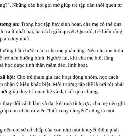
ng?". Những câu hỏi gợi mở giúp trẻ tập dần thói quen tư
hương án:
Trong học tập hay sinh hoạt, cha mẹ có thể đưa
ĩ ra ít nhất hai, ba cách giải quyết. Qua đó, trẻ hiểu rằng
p án duy nhất.
thường bắt chước cách cha mẹ phản ứng. Nếu cha mẹ luôn
ễ trở nên bướng bỉnh. Ngược lại, khi cha mẹ biết lắng
ẽ học được tinh thần mềm dẻo, linh hoạt.
xã hội:
Cho trẻ tham gia các hoạt động nhóm, học cách
 nhận ý kiến khác biệt. Môi trường tập thể là nơi tốt nhất
mới giúp duy trì quan hệ và đạt kết quả chung.
 thay đổi cách làm và đạt kết quả tích cực, cha mẹ nên ghi
 giúp con nhận ra việc "biết xoay chuyển" cũng là một
g nên coi sự cố chấp của con như một khuyết điểm phải