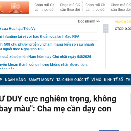
Chọn mã CK
Chọn mã CK
Chọn mã CK
Chọn mã CK
cần theo dõi
cần theo dõi
cần theo dõi
cần theo dõi
Đọc nhanh >>
 của Hoa hậu Tiểu Vy
i Infantino tại vị với hậu thuẫn của lãnh đạo FIFA
hị 508 chủ phương tiện vi phạm mang biển số sau nhanh
t nguội theo Nghị định 168
t quả xổ số miền Nam hôm nay Chủ nhật ngày 9/8/2026
uyển khoản thành công nhưng không nhận được tiền:
 cảnh báo
iệp sắp trả 3.000 đồng/cp, lịch sử cổ tức tiền mặt “đều
P
NGÂN HÀNG
SMART MONEY
TÀI CHÍNH QUỐC TẾ
VĨ MÔ
KINH TẾ SỐ
TH
”
 nhớ uống 5 loại nước này vào đầu thu để dưỡng gan,
TƯ DUY cực nghiêm trọng, không
c biệt của Ban Chấp hành Trung ương Đảng Cộng sản
 "bay màu": Cha mẹ cần dạy con
 đẹp nhất lịch sử hàng không” giờ ra sao?
bất ngờ, tôi vét tủ lạnh làm mâm cơm 5 món: Món rẻ
 khen nhiều nhất