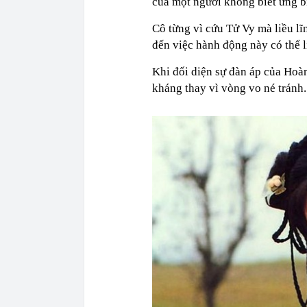
của một người không biết ứng b
Cô từng vì cứu Tử Vy mà liều l
đến việc hành động này có thể l
Khi đối diện sự đàn áp của Hoàn
kháng thay vì vòng vo né tránh.