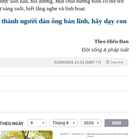
 được uốn nắn, bồi dưỡng. Một chút bướng bỉnh có thể trở
 sáng suốt, biết lắng nghe và linh hoạt.
 thành người đàn ông bản lĩnh, hãy dạy con
Theo Hiểu Đan
Đời sống & pháp luật
01/09/2025 21:51 (GMT +7)
Copy link
XEM
 THEO NGÀY