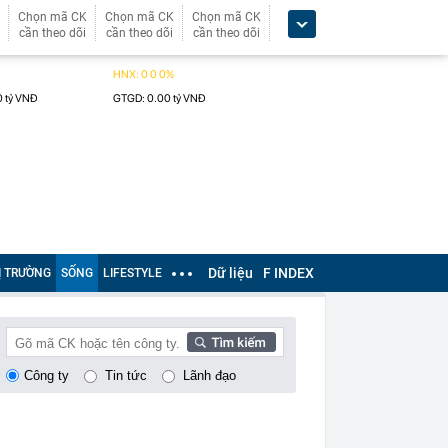
Chọn mã CK
Chọn mã CK
Chọn mã CK
cần theo dõi
cần theo dõi
cần theo dõi
Dữ liệu
F INDEX
Ị TRƯỜNG
SỐNG
LIFESTYLE
Công ty
Tin tức
Lãnh đạo