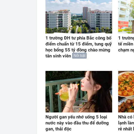
1 trường ĐH tư phía Bắc công bố
1 trườn
điểm chuẩn từ 15 điểm, tung quỹ
tế miền
học bổng 55 tỷ đồng chào mừng
chạm n
tân sinh viên
Nổi bật
Người gan yếu nhớ uống 5 loại
Nhà có 
nước này vào đầu thu để dưỡng
lạnh l
gan, thải độc
rẻ nhất