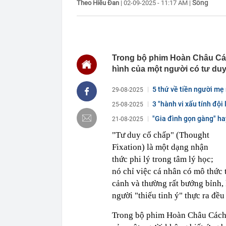
Sống
Theo Hiểu Đan
|
02-09-2025 - 11:17 AM
|
17:30
Ngành AI đang
17:30
Những trường
hưu
17:24
Thức uống "cà
nhiều người t
Trong bộ phim Hoàn Châu Cách
17:15
TTCP chuyển B
hình của một người có tư duy
2.084 tỷ đồng
17:15
Transimex sắp
5 thứ về tiền người mẹ 
29-08-2025
17:11
3 thói quen đ
3 "hành vi xấu tính đội
25-08-2025
17:10
Ái nữ nhà tỷ 
USD của Việt
"Gia đình gọn gàng" ha
21-08-2025
17:07
Vì sao phải đ
"Tư duy cố chấp" (Thought
17:04
Nữ ca sĩ đình
Fixation) là một dạng nhận
thức phi lý trong tâm lý học;
17:00
Fed khó tăng l
nó chỉ việc cá nhân có mô thức 
cảnh và thường rất bướng bỉnh,
người "thiếu tinh ý" thực ra đều
Trong bộ phim Hoàn Châu Cách C