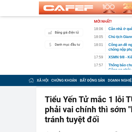
MỚI NHẤT!
18:06
Căn nhà ở quê
Bảng giá điện tử
18:05
Chủ tịch Giann
Danh mục đầu tư
18:01
Công an đề ng
chóng nộp phạ
17:59
XSMN 9/8 - Kế
17:57
Thông báo ch
Công an phát
17:51
Một doanh ngh
XÃ HỘI
CHỨNG KHOÁN
BẤT ĐỘNG SẢN
DOANH NGHIỆ
như vắt tranh
17:50
Người gan yếu
thải độc
Tiểu Yến Tử mắc 1 lỗi 
17:39
Thông cáo đặ
phải vai chính thì sớm
Việt Nam
17:37
“Nữ cơ trưởng
tránh tuyệt đối
17:32
Nhà có khách 
nhất lại được