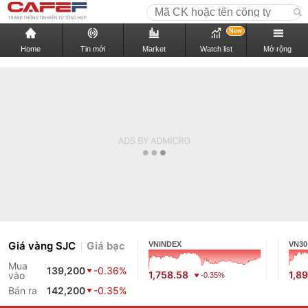
New
Home
Tin mới
Market
Watch list
Mở rộng
Giá vàng SJC
Giá bạc
VNINDEX
VN30
Mua
139,200
-0.36%
1,758.58
1,8
vào
-0.35%
Bán ra
142,200
-0.35%