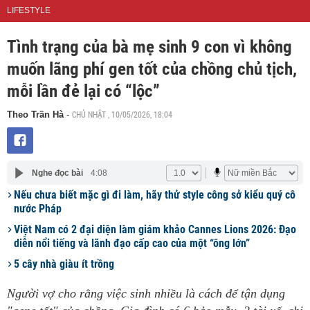
LIFESTYLE
Tình trạng của bà mẹ sinh 9 con vì không
muốn lãng phí gen tốt của chồng chủ tịch,
mỗi lần đẻ lại có “lộc”
CHỦ NHẬT , 10/05/2026, 18:04
Theo Trần Hà
-
Nghe đọc bài
4:08
Nếu chưa biết mặc gì đi làm, hãy thử style công sở kiểu quý cô
nước Pháp
Việt Nam có 2 đại diện làm giám khảo Cannes Lions 2026: Đạo
diễn nổi tiếng và lãnh đạo cấp cao của một “ông lớn”
5 cây nhà giàu ít trồng
Người vợ cho rằng việc sinh nhiều là cách để tận dụng