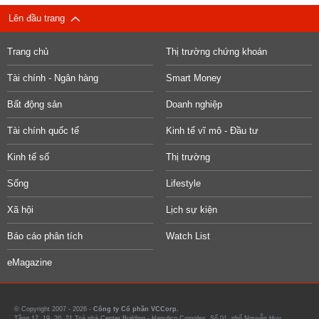
Lên đầu trang
Trang chủ
Thị trường chứng khoán
Tài chính - Ngân hàng
Smart Money
Bất động sản
Doanh nghiệp
Tài chính quốc tế
Kinh tế vĩ mô - Đầu tư
Kinh tế số
Thị trường
Sống
Lifestyle
Xã hội
Lịch sự kiện
Báo cáo phân tích
Watch List
eMagazine
© Copyright 2007 - 2026 -
Công ty Cổ phần VCCorp.
Tầng 17, 19, 20, 21 Toà nhà Center Building - Hapulico Complex, Số 01, phố Nguyễn Huy