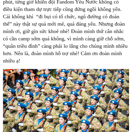
phút, từng giờ khiến đội Fandom Yêu Nước không có
điều kiện tham dự trực tiếp cũng đứng ngồi không yên.
Cái không khí “đi bụi có tổ chức, ngủ đường có đoàn
thể” này thật sự quá mới mẻ, quá đáng yêu. Nhưng đoàn
mình ơi, giữ gìn sức khoẻ nhé! Đoàn mình thử cân nhắc
có cần camp sớm quá không, vì mình càng giữ chỗ sớm,
“quân triều đình” càng phải lo lắng cho chúng mình nhiều
hơn. Nên là, đoàn mình hỗ trợ nhé! Cảm ơn đoàn mình
nhiều ạ!