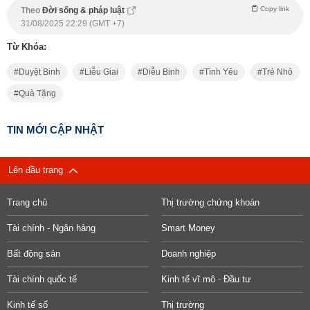
Copy link
Theo
Đời sống & pháp luật
31/08/2025 22:29 (GMT +7)
Từ Khóa:
Duyệt Binh
Liễu Giai
Diễu Binh
Tình Yêu
Trẻ Nhỏ
Quà Tặng
TIN MỚI CẬP NHẬT
Lên đầu trang
Trang chủ
Thị trường chứng khoán
Tài chính - Ngân hàng
Smart Money
Bất động sản
Doanh nghiệp
Tài chính quốc tế
Kinh tế vĩ mô - Đầu tư
Kinh tế số
Thị trường