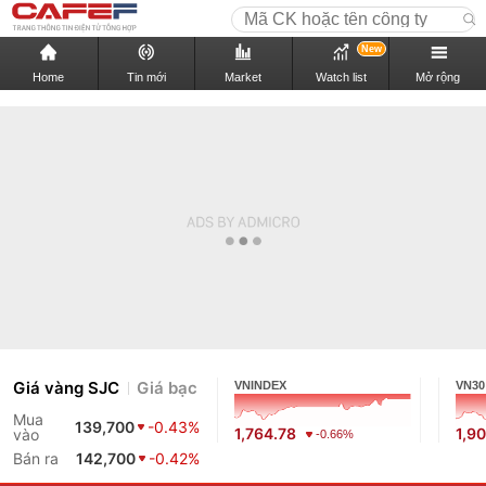
New
Home
Tin mới
Market
Watch list
Mở rộng
Giá vàng SJC
Giá bạc
VNINDEX
VN30
Mua
139,700
-0.43%
1,764.78
1,9
vào
-0.66%
Bán ra
142,700
-0.42%