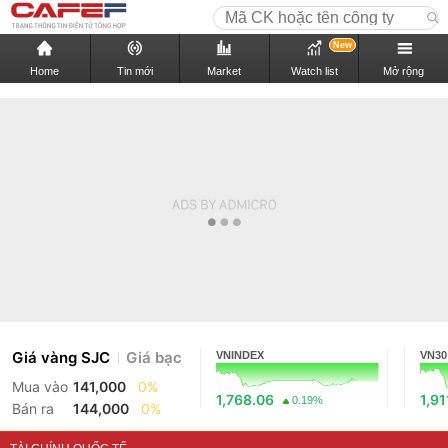
New
Home
Tin mới
Market
Watch list
Mở rộng
Giá vàng SJC
Giá bạc
VNINDEX
VN30
Mua vào
141,000
0%
1,768.06
1,91
0.19%
Bán ra
144,000
0%