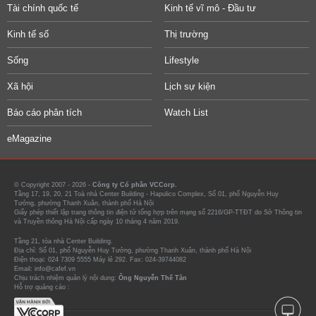
Tài chính quốc tế
Kinh tế vĩ mô - Đầu tư
Kinh tế số
Thị trường
Sống
Lifestyle
Xã hội
Lịch sự kiện
Báo cáo phân tích
Watch List
eMagazine
© Copyright 2007 - 2026 -
Công ty Cổ phần VCCorp.
Tầng 17, 19, 20, 21 Toà nhà Center Building - Hapulico Complex, Số 01, phố Nguyễn Huy
Tưởng, phường Thanh Xuân, thành phố Hà Nội
Giấy phép thiết lập trang thông tin điện tử tổng hợp trên mạng số 2216/GP-TTĐT do Sở Thông tin
và Truyền thông Hà Nội cấp ngày 10 tháng 4 năm 2019.
Tầng 21, tòa nhà Center Building.
Địa chỉ: Số 01, phố Nguyễn Huy Tưởng, phường Thanh Xuân, thành phố Hà Nội
Điện thoại: 024 7309 5555 Máy lẻ 292. Fax: 024-39744082
Email: info@cafef.vn
Chịu trách nhiệm quản lý nội dung:
Ông Nguyễn Thế Tân
Hỗ trợ quảng cáo :