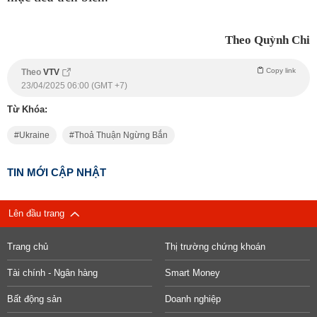
Theo Quỳnh Chi
Copy link
Theo
VTV
23/04/2025 06:00 (GMT +7)
Từ Khóa:
Ukraine
Thoả Thuận Ngừng Bắn
TIN MỚI CẬP NHẬT
Lên đầu trang
Trang chủ
Thị trường chứng khoán
Tài chính - Ngân hàng
Smart Money
Bất động sản
Doanh nghiệp