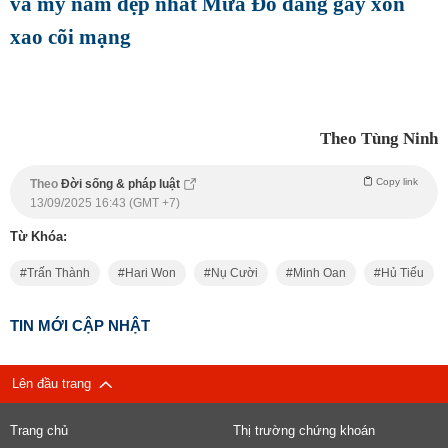
và mỹ nam đẹp nhất Mưa Đỏ đang gây xôn
xao cõi mạng
Theo Tùng Ninh
Copy link
Theo
Đời sống & pháp luật
13/09/2025 16:43 (GMT +7)
Từ Khóa:
Trấn Thành
Hari Won
Nụ Cười
Minh Oan
Hủ Tiếu
TIN MỚI CẬP NHẬT
Lên đầu trang
Trang chủ
Thị trường chứng khoán