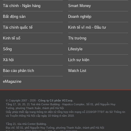
Tài chính - Ngân hàng
Smart Money
Bất động sản
Doanh nghiệp
Tài chính quốc tế
Kinh tế vĩ mô - Đầu tư
Kinh tế số
Thị trường
Sống
Lifestyle
Xã hội
Lịch sự kiện
Báo cáo phân tích
Watch List
eMagazine
© Copyright 2007 - 2026 -
Công ty Cổ phần VCCorp.
Tầng 17, 19, 20, 21 Toà nhà Center Building - Hapulico Complex, Số 01, phố Nguyễn Huy
Tưởng, phường Thanh Xuân, thành phố Hà Nội
Giấy phép thiết lập trang thông tin điện tử tổng hợp trên mạng số 2216/GP-TTĐT do Sở Thông tin
và Truyền thông Hà Nội cấp ngày 10 tháng 4 năm 2019.
Tầng 21, tòa nhà Center Building.
Địa chỉ: Số 01, phố Nguyễn Huy Tưởng, phường Thanh Xuân, thành phố Hà Nội