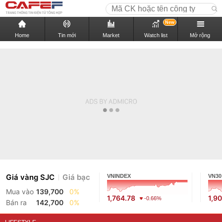
New
Home
Tin mới
Market
Watch list
Mở rộng
Giá vàng SJC
Giá bạc
VNINDEX
VN30
Mua vào
139,700
0%
1,764.78
1,9
-0.66%
Bán ra
142,700
0%