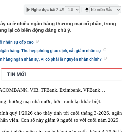
ản cảm...'
 sĩ Vân Dung gây chú ý
2:45
Nghe đọc bài
 đen ngâm mỗi ngày, người phụ nữ 59 tuổi bất ngờ khi
ảy ra ở nhiều ngân hàng thương mại cổ phần, trong
ời đắt đỏ, nay rẻ hơn cả ô tô hybrid
àng lại có biến động đáng chú ý.
n phổ biến có nguy cơ "ngậm" vi nhựa cao
ổi nhân sự cấp cao
ương Tràm không nhìn mặt nhau suốt 14 năm vì lý do gì?
 Ngân hàng: Thu hẹp phòng giao dịch, cắt giảm nhân sự
khách Tây đến Việt Nam hiếm khi mặc cả?
m hàng ngàn nhân sự, AI có phải là nguyên nhân chính?
ổi lệch khớp hàm suốt 2 năm vì ăn 1 món "vạn người
 Thị Quỳnh Tâm SN 1986 ở đâu, khẩn trương trình báo
TIN MỚI
0936440516
iệu USD cho vũ khí laser, thúc đẩy Golden Dome
ư SACOMBANK, VIB, TPBank, Eximbank, VPBank…
hi rán đậu phụ cần bỏ ngay
ng thương mại nhà nước, bức tranh lại khác biệt.
hội ngộ tại sự kiện đặc biệt, khám phá xu hướng biến nhà
hữa lành”
hính quý I/2026 cho thấy tính tới cuối tháng 3-2026, ngân
hân viên. Con số này giảm 9 người so với cuối năm 2025.
, công nhân viên của ngân hàng này cuối tháng 3-2026 là