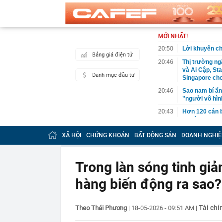
MỚI NHẤT!
20:50
Lời khuyên c
Bảng giá điện tử
20:46
Thị trường ngâ
và Ai Cập, St
Danh mục đầu tư
Singapore cho
20:46
Sao nam bí ẩn
"người vô hìn
20:43
Hơn 120 cán bộ
người tại chợ
20:42
Thanh tra Chí
XÃ HỘI
CHỨNG KHOÁN
BẤT ĐỘNG SẢN
DOANH NGHIỆ
không rõ nguồ
khai sai thuế
20:40
14h ngày mai 
Trong làn sóng tinh giả
ngành
hàng biến động ra sao?
20:31
Cha của Mess
20:30
'Cháy' vé xem
người chờ m
Tài chí
Theo Thái Phương
|
18-05-2026 - 09:51 AM
|
20:28
Đại biểu Quốc 