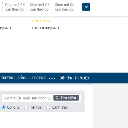
Chọn mã CK
Chọn mã CK
Chọn mã CK
cần theo dõi
cần theo dõi
cần theo dõi
Dữ liệu
F INDEX
Ị TRƯỜNG
SỐNG
LIFESTYLE
Công ty
Tin tức
Lãnh đạo