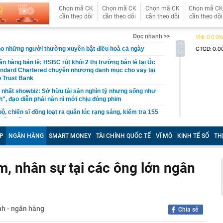
Chọn mã CK
Chọn mã CK
Chọn mã CK
Chọn mã CK
cần theo dõi
cần theo dõi
cần theo dõi
cần theo dõi
Đọc nhanh >>
ho những người thường xuyên bật điều hoà cả ngày
n hàng bán lẻ: HSBC rút khỏi 2 thị trường bán lẻ tại Úc
andard Chartered chuyển nhượng danh mục cho vay tại
 Trust Bank
 nhất showbiz: Sở hữu tài sản nghìn tỷ nhưng sống như
h", đạo diễn phải năn nỉ mới chịu đóng phim
, chiến sĩ đồng loạt ra quân lúc rạng sáng, kiểm tra 155
 đầu mối
nh phủ chuyển Bộ Công an thông tin 7 cá nhân bán vàng
P
NGÂN HÀNG
SMART MONEY
TÀI CHÍNH QUỐC TẾ
VĨ MÔ
KINH TẾ SỐ
TH
n gốc, giao dịch hơn 2.000 tỷ đồng, 6 doanh nghiệp kê
9/8, Đại học Bách khoa Hà Nội công bố điểm chuẩn 68
m, nhân sự tại các ông lớn ngân
i qua đời
 Việt Nam đá bán kết ASEAN Cup 2026, hàng nghìn
ua
nh - ngân hàng
Chia sẻ
hội: 'Điều tôi lo ngại nhất không phải là một vài