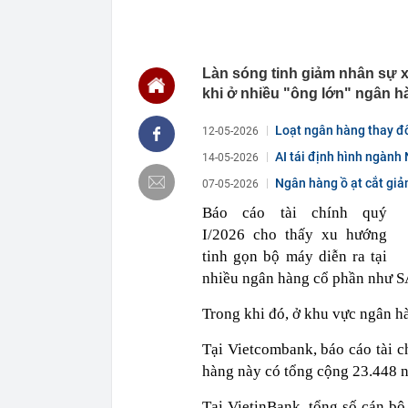
livestream ph
20:28
Con trai nghệ
20:26
Uống nước đậu
đi khám
Làn sóng tinh giảm nhân sự x
20:21
Xe điện qua th
khi ở nhiều "ông lớn" ngân h
20:20
3 loại hải sả
Loạt ngân hàng thay đ
12-05-2026
20:19
Thu Minh và H
AI tái định hình ngành
14-05-2026
20:15
Vì sao nhiều 
Ngân hàng ồ ạt cắt giả
07-05-2026
20:14
Nữ sinh 19 tu
mê"
Báo cáo tài chính quý
20:12
Ai biết Dương
I/2026 cho thấy xu hướng
công an SĐT 
tinh gọn bộ máy diễn ra tại
20:07
Mỹ chi 400 tr
nhiều ngân hàng cổ phần nh
20:03
3 thói quen k
Trong khi đó, ở khu vực ngân hà
19:50
Dàn sao Việt 
thành “chốn c
Tại Vietcombank, báo cáo tài c
hàng này có tổng cộng 23.448 n
Tại VietinBank, tổng số cán bộ