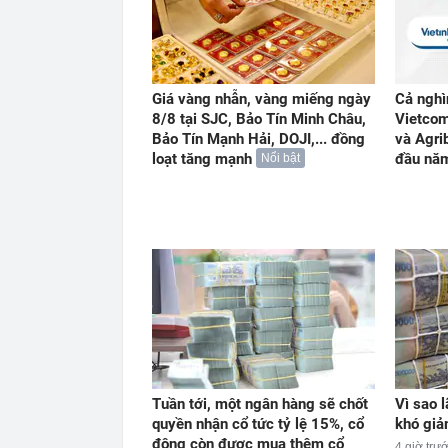
Giá vàng nhẫn, vàng miếng ngày
Cả nghì
8/8 tại SJC, Bảo Tín Minh Châu,
Vietcom
Bảo Tín Mạnh Hải, DOJI,... đồng
và Agri
loạt tăng mạnh
đầu nă
Nổi bật
Tuần tới, một ngân hàng sẽ chốt
Vì sao 
quyền nhận cổ tức tỷ lệ 15%, cổ
khó gi
đông còn được mua thêm cổ
4 giờ trư