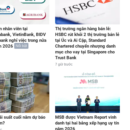
n nhân viên tại
Thị trường ngân hàng bán lẻ:
bank, VietinBank, BIDV
HSBC rút khỏi 2 thị trường bán lẻ
bank nghỉ việc trong nửa
tại Úc và Ai Cập, Standard
m 2026
Chartered chuyển nhượng danh
Nổi bật
mục cho vay tại Singapore cho
Trust Bank
7 giờ trước
lãi suất cuối năm dự báo
MSB được Vietnam Report vinh
ảm?
danh tại hai bảng xếp hạng uy tín
năm 2026
ớc