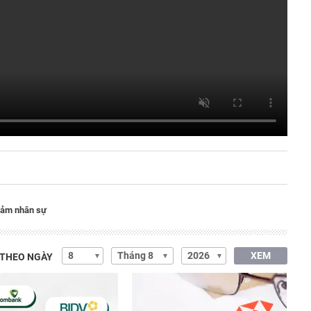
giảm nhân sự
XEM
 THEO NGÀY