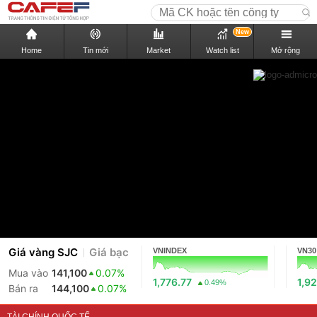
New
Home
Tin mới
Market
Watch list
Mở rộng
Giá vàng SJC
Giá bạc
VNINDEX
VN30
Mua vào
141,100
0.07%
1,776.77
1,92
0.49%
Bán ra
144,100
0.07%