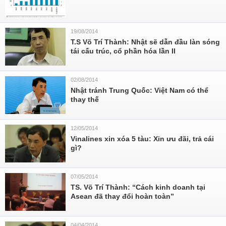
19/08/2014
T.S Võ Trí Thành: Nhật sẽ dẫn đầu làn sóng
tái cấu trúc, cổ phần hóa lần II
02/08/2014
Nhật tránh Trung Quốc: Việt Nam có thể
thay thế
12/05/2014
Vinalines xin xóa 5 tàu: Xin ưu đãi, trả cái
gì?
07/05/2014
TS. Võ Trí Thành: “Cách kinh doanh tại
Asean đã thay đổi hoàn toàn”
04/04/2014