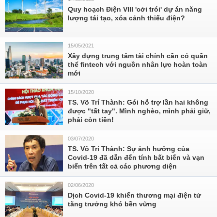
Quy hoạch Điện VIII 'cởi trói' dự án năng
lượng tái tạo, xóa cảnh thiếu điện?
15/05/2021
Xây dựng trung tâm tài chính cần có quần
thể fintech với nguồn nhân lực hoàn toàn
mới
15/10/2020
TS. Võ Trí Thành: Gói hỗ trợ lần hai không
được "tất tay". Mình nghèo, mình phải giữ,
phải còn tiền!
03/07/2020
TS. Võ Trí Thành: Sự ảnh hưởng của
Covid-19 đã dẫn đến tính bất biến và vạn
biến trên tất cả các phương diện
02/06/2020
Dịch Covid-19 khiến thương mại điện tử
tăng trưởng khó bền vững