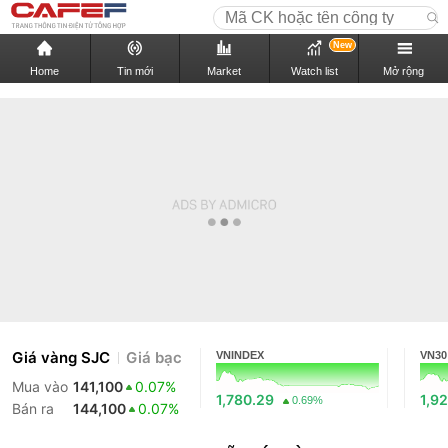
New
Home
Tin mới
Market
Watch list
Mở rộng
Giá vàng SJC
Giá bạc
VNINDEX
VN30
Mua vào
141,100
0.07%
1,780.29
1,92
0.69%
Bán ra
144,100
0.07%