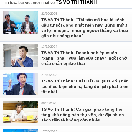
TS VÕ TRÍ THÀNH
Tin tức, bài viết mới nhất về
22/10/2025
TS.Võ Trí Thành: “Tài sản mã hóa là kênh
đầu tư sôi động nhất hiện nay, đừng thứ 3
về lợi nhuận… nhưng người thắng và thua
gần như bằng nhau”
13/12/2024
TS Võ Trí Thành: Doanh nghiệp muốn
“xanh” phải “vừa làm vừa chạy”, ngồi chờ
chắc chắn bị đào thải
21/10/2023
TS Võ Trí Thành: Luật Đất đai (sửa đổi) nên
tạo điều kiện cho hạ tầng du lịch phát triển
tốt nhất
08/09/2023
TS Võ Trí Thành: Cần giải pháp tổng thể
tăng khả năng hấp thụ vốn, dư địa chính
sách tiền tệ không còn nhiều
17/05/2023