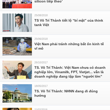
silicon tiếp theo’
25/08/2018
TS Võ Trí Thành tiết lộ “bí mật” của think
tank Việt
25/06/2018
Việt Nam phải tránh những bất ổn kinh tế
vĩ mô
26/10/2017
TS. Võ Trí Thành: Việt Nam chưa có doanh
nghiệp lớn, Vinamilk, FPT, Vietjet... vẫn là
doanh nghiệp đang tập làm “người lớn”
18/05/2017
TS. Võ Trí Thành: NHNN đang đi đúng
hướng
11/02/2016