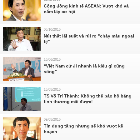
Cộng đồng kinh tế ASEAN: Vượt khó và
nắm lấy cơ hội
05/10/2015
Nút thắt lãi suất và rủi ro "chảy máu ngoại
tệ"
16/06/2015
“Việt Nam cứ đi nhanh là kiểu gì cũng
sống”
15/05/2015
TS Võ Trí Thành: Không thể bảo hộ bằng
tình thương mãi được!
09/05/2015
Tín dụng tăng nhưng sẽ khó vượt kế
hoạch