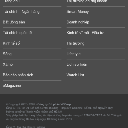
Trang chủ
Thị trường chứng khoán
Tài chính - Ngân hàng
Smart Money
Bất động sản
Doanh nghiệp
Tài chính quốc tế
Kinh tế vĩ mô - Đầu tư
Kinh tế số
Thị trường
Sống
Lifestyle
Xã hội
Lịch sự kiện
Báo cáo phân tích
Watch List
eMagazine
© Copyright 2007 - 2026 -
Công ty Cổ phần VCCorp.
Tầng 17, 19, 20, 21 Toà nhà Center Building - Hapulico Complex, Số 01, phố Nguyễn Huy
Tưởng, phường Thanh Xuân, thành phố Hà Nội
Giấy phép thiết lập trang thông tin điện tử tổng hợp trên mạng số 2216/GP-TTĐT do Sở Thông tin
và Truyền thông Hà Nội cấp ngày 10 tháng 4 năm 2019.
Tầng 21, tòa nhà Center Building.