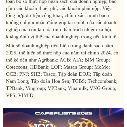
toàn bộ số thực nộp ngân sách của doanh nghiệp, bao
gồm các khoản thuế, phí, các khoản phải nộp. Việc
tổng hợp dữ liệu công khai, chính xác, minh bạch
không chỉ ghi nhận đóng góp tài chính của các doanh
nghiệp mà còn lan tỏa tinh thần trách nhiệm xã hội,
khẳng định vị thế của doanh nghiệp trong nền kinh tế.
Một số doanh nghiệp tiêu biểu trong danh sách năm
2025, thể hiện số thực nộp của năm tài chính 2024, có
thể kể đến như Agribank; ACB; AIA; BIM Group;
Coteccons; HDBank; LOF; Masan Group; MoMo;
OCB; PNJ; SHB; Tasco; Tập đoàn DOJI; Tập đoàn
Nam Long; Tập đoàn Hoa Sen; TCBS; Techcombank;
TPBank; Vingroup; VPBank; Vinamilk; VNG Group;
VPS; VIMID