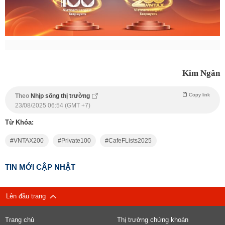
Kim Ngân
Copy link
Theo
Nhịp sống thị trường
23/08/2025 06:54 (GMT +7)
Từ Khóa:
VNTAX200
Private100
CafeFLists2025
TIN MỚI CẬP NHẬT
Lên đầu trang
Trang chủ
Thị trường chứng khoán