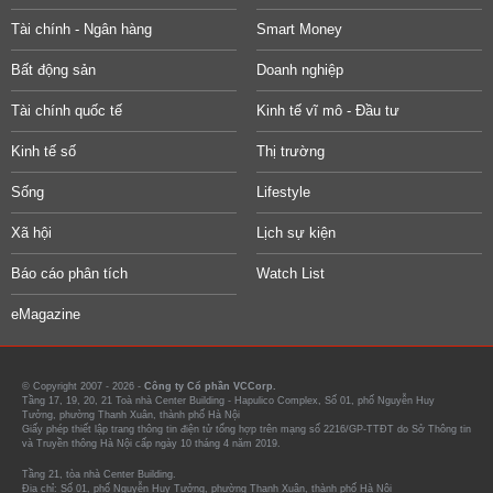
Tài chính - Ngân hàng
Smart Money
Bất động sản
Doanh nghiệp
Tài chính quốc tế
Kinh tế vĩ mô - Đầu tư
Kinh tế số
Thị trường
Sống
Lifestyle
Xã hội
Lịch sự kiện
Báo cáo phân tích
Watch List
eMagazine
© Copyright 2007 - 2026 -
Công ty Cổ phần VCCorp.
Tầng 17, 19, 20, 21 Toà nhà Center Building - Hapulico Complex, Số 01, phố Nguyễn Huy
Tưởng, phường Thanh Xuân, thành phố Hà Nội
Giấy phép thiết lập trang thông tin điện tử tổng hợp trên mạng số 2216/GP-TTĐT do Sở Thông tin
và Truyền thông Hà Nội cấp ngày 10 tháng 4 năm 2019.
Tầng 21, tòa nhà Center Building.
Địa chỉ: Số 01, phố Nguyễn Huy Tưởng, phường Thanh Xuân, thành phố Hà Nội