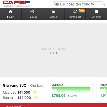
New
Home
Tin mới
Market
Watch list
Mở rộng
Giá vàng SJC
Giá bạc
VNINDEX
VN30
Mua vào
141,000
0%
1,768.06
1,91
0.19%
Bán ra
144,000
0%