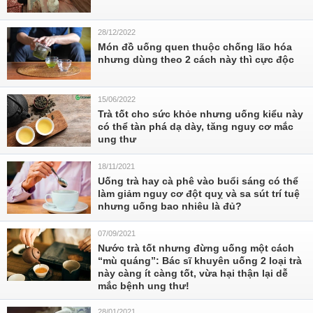
28/12/2022
Món đồ uống quen thuộc chống lão hóa
nhưng dùng theo 2 cách này thì cực độc
15/06/2022
Trà tốt cho sức khỏe nhưng uống kiểu này
có thể tàn phá dạ dày, tăng nguy cơ mắc
ung thư
18/11/2021
Uống trà hay cà phê vào buổi sáng có thể
làm giảm nguy cơ đột quỵ và sa sút trí tuệ
nhưng uống bao nhiêu là đủ?
07/09/2021
Nước trà tốt nhưng đừng uống một cách
“mù quáng”: Bác sĩ khuyên uống 2 loại trà
này càng ít càng tốt, vừa hại thận lại dễ
mắc bệnh ung thư!
28/01/2021