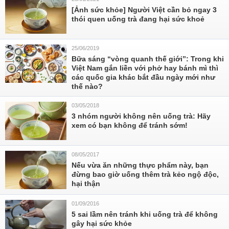
[Ảnh sức khỏe] Người Việt cần bỏ ngay 3
thói quen uống trà đang hại sức khoẻ
25/06/2019
Bữa sáng “vòng quanh thế giới”: Trong khi
Việt Nam gắn liền với phở hay bánh mì thì
các quốc gia khác bắt đầu ngày mới như
thế nào?
03/05/2018
3 nhóm người không nên uống trà: Hãy
xem có bạn không để tránh sớm!
08/05/2017
Nếu vừa ăn những thực phẩm này, bạn
đừng bao giờ uống thêm trà kẻo ngộ độc,
hại thận
01/09/2016
5 sai lầm nên tránh khi uống trà để không
gây hại sức khỏe