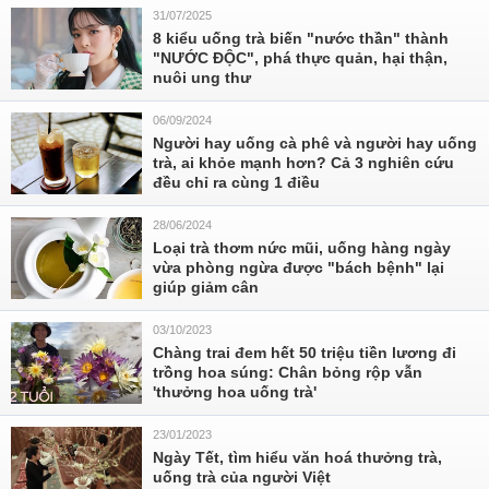
31/07/2025
8 kiểu uống trà biến "nước thần" thành
"NƯỚC ĐỘC", phá thực quản, hại thận,
nuôi ung thư
06/09/2024
Người hay uống cà phê và người hay uống
trà, ai khỏe mạnh hơn? Cả 3 nghiên cứu
đều chỉ ra cùng 1 điều
28/06/2024
Loại trà thơm nức mũi, uống hàng ngày
vừa phòng ngừa được "bách bệnh" lại
giúp giảm cân
03/10/2023
Chàng trai đem hết 50 triệu tiền lương đi
trồng hoa súng: Chân bỏng rộp vẫn
'thưởng hoa uống trà'
23/01/2023
Ngày Tết, tìm hiểu văn hoá thưởng trà,
uống trà của người Việt