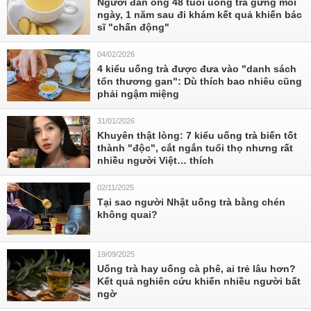
Người đàn ông 48 tuổi uống trà gừng mỗi
ngày, 1 năm sau đi khám kết quả khiến bác
sĩ "chấn động"
04/02/2026
4 kiểu uống trà được đưa vào "danh sách
tổn thương gan": Dù thích bao nhiêu cũng
phải ngậm miệng
31/01/2026
Khuyên thật lòng: 7 kiểu uống trà biến tốt
thành "độc", cắt ngắn tuổi thọ nhưng rất
nhiều người Việt… thích
02/11/2025
Tại sao người Nhật uống trà bằng chén
không quai?
19/09/2025
Uống trà hay uống cà phê, ai trẻ lâu hơn?
Kết quả nghiên cứu khiến nhiều người bất
ngờ