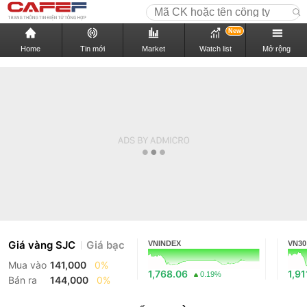
New
Home
Tin mới
Market
Watch list
Mở rộng
Giá vàng SJC
Giá bạc
VNINDEX
VN30
Mua vào
141,000
0%
1,768.06
1,91
0.19%
Bán ra
144,000
0%