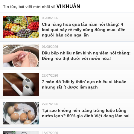
VI KHUẢN
Tin tức, bài viết mới nhất về
06/08/2026
Chủ hàng hoa quả lâu năm nói thẳng: 4
loại quả này rẻ mấy cũng đừng mua, đến
người bán còn ngại ăn
01/08/2026
Đầu bếp nhiều năm kinh nghiệm nói thẳng:
Đừng rửa thịt dưới vòi nước nữa!
27/07/2026
7 món đồ 'bất ly thân' cực nhiều vi khuẩn
nhưng rất ít được làm sạch
22/07/2026
Tại sao không nên tráng trứng luộc bằng
nước lạnh? 90% gia đình Việt đang làm sai
18/07/2026