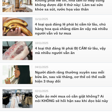
Không phải mê tín, nhà tắm to mấy cũng
không được đặt 4 thứ này: Làm sai sức
khỏe sa sút, rước họa vào thân
11/11/2025
4 loại quả đáng lẽ phải bị cấm từ lâu, chủ
hàng hoa quả chẳng dám ăn vậy mà nhiều
người vẫn vô tư mua
10/11/2025
4 loại thịt đáng lẽ phải BỊ CẤM từ lâu, vậy
mà nhiều người vẫn ăn
04/11/2025
Người đánh răng thường xuyên sau mỗi
bữa ăn, sau vài tháng, cơ thể có thể xuất
hiện 3 thay đổi
02/11/2025
Quần áo mới mua có cần giặt không? Ai
nói KHÔNG sẽ hối hận sau khi đọc bài này