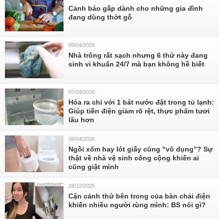
Cảnh báo gấp dành cho những gia đình
đang dùng thớt gỗ
08/04/2026
Nhà trông rất sạch nhưng 6 thứ này đang
sinh vi khuẩn 24/7 mà bạn không hề biết
07/04/2026
Hóa ra chỉ với 1 bát nước đặt trong tủ lạnh:
Giúp tiền điện giảm rõ rệt, thực phẩm tươi
lâu hơn
06/04/2026
Ngồi xổm hay lót giấy cũng “vô dụng”? Sự
thật về nhà vệ sinh công cộng khiến ai
cũng giật mình
28/12/2025
Cận cảnh thứ bên trong của bàn chải điện
khiến nhiều người rùng mình: BS nói gì?