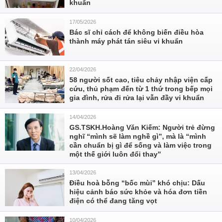
khuẩn
17/05/2026
Bác sĩ chỉ cách để không biến điều hòa
thành máy phát tán siêu vi khuẩn
22/04/2026
58 người sốt cao, tiêu chảy nhập viện cấp
cứu, thủ phạm đến từ 1 thứ trong bếp mọi
gia đình, rửa đi rửa lại vẫn đầy vi khuẩn
14/04/2026
GS.TSKH.Hoàng Văn Kiếm: Người trẻ đừng
nghĩ “mình sẽ làm nghề gì”, mà là “mình
cần chuẩn bị gì để sống và làm việc trong
một thế giới luôn đổi thay”
13/04/2026
Điều hoà bỗng “bốc mùi” khó chịu: Dấu
hiệu cảnh báo sức khỏe và hóa đơn tiền
điện có thể đang tăng vọt
10/04/2026