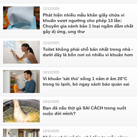
12/12/2025
Phát hiện nhiều mẫu khăn giấy chứa vi
khuẩn vượt ngưỡng cho phép 13 lần:
Chuyên gia cảnh báo 1 loại ngấm đẫm chất
gây dị ứng, ung thư
12/12/2025
Toilet không phải chỗ bẩn nhất trong nhà -
dưới đây là bốn nơi có nhiều vi khuẩn hơn
10/12/2025
Vi khuẩn 'sát thủ' sống 1 năm ở âm 20°C
trong tủ lạnh, bỏ ngay cách bảo quản sai
13/11/2025
Bạn đã nấu thịt gà SAI CÁCH trong suốt
cuộc đời mình?
12/11/2025