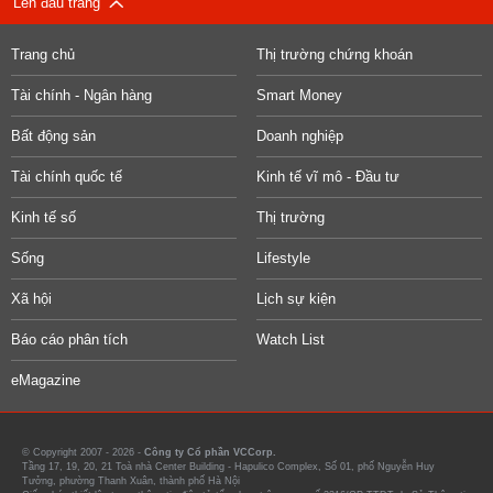
Lên đầu trang
Trang chủ
Thị trường chứng khoán
Tài chính - Ngân hàng
Smart Money
Bất động sản
Doanh nghiệp
Tài chính quốc tế
Kinh tế vĩ mô - Đầu tư
Kinh tế số
Thị trường
Sống
Lifestyle
Xã hội
Lịch sự kiện
Báo cáo phân tích
Watch List
eMagazine
© Copyright 2007 - 2026 -
Công ty Cổ phần VCCorp.
Tầng 17, 19, 20, 21 Toà nhà Center Building - Hapulico Complex, Số 01, phố Nguyễn Huy
Tưởng, phường Thanh Xuân, thành phố Hà Nội