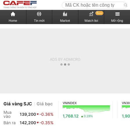
New
Home
Tin mới
Market
Watch list
Mở rộng
Giá vàng SJC
Giá bạc
VNINDEX
VN30
Mua
139,200
-0.36%
1,768.12
1,9
vào
0.19%
Bán ra
142,200
-0.35%