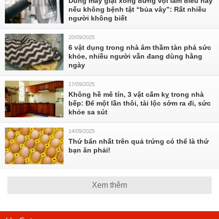
Dùng máy giặt xong đừng vội làm điều này
nếu không bệnh tật “bủa vây”: Rất nhiều
người không biết
20/09/2025
6 vật dụng trong nhà âm thầm tàn phá sức
khỏe, nhiều người vẫn đang dùng hằng
ngày
17/09/2025
Không hề mê tín, 3 vật cấm kỵ trong nhà
bếp: Để một lần thôi, tài lộc sớm ra đi, sức
khỏe sa sút
14/09/2025
Thứ bẩn nhất trên quả trứng có thể là thứ
bạn ăn phải!
Xem thêm