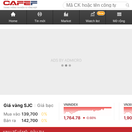
New
Home
Tin mới
Market
Watch list
Mở rộng
Giá vàng SJC
Giá bạc
VNINDEX
VN30
Mua vào
139,700
0%
1,764.78
1,9
-0.66%
Bán ra
142,700
0%