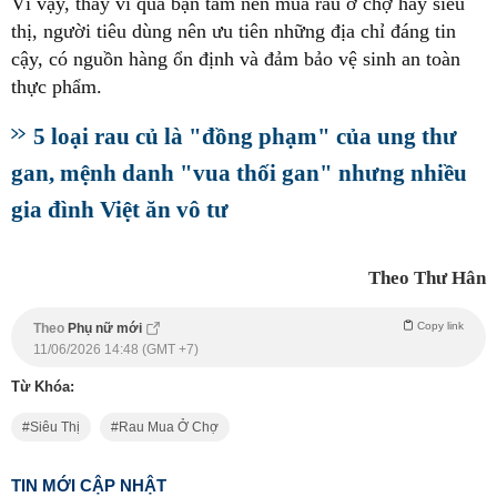
Vì vậy, thay vì quá bận tâm nên mua rau ở chợ hay siêu
thị, người tiêu dùng nên ưu tiên những địa chỉ đáng tin
cậy, có nguồn hàng ổn định và đảm bảo vệ sinh an toàn
thực phẩm.
5 loại rau củ là "đồng phạm" của ung thư
gan, mệnh danh "vua thối gan" nhưng nhiều
gia đình Việt ăn vô tư
Theo Thư Hân
Copy link
Theo
Phụ nữ mới
11/06/2026 14:48 (GMT +7)
Từ Khóa:
Siêu Thị
Rau Mua Ở Chợ
TIN MỚI CẬP NHẬT