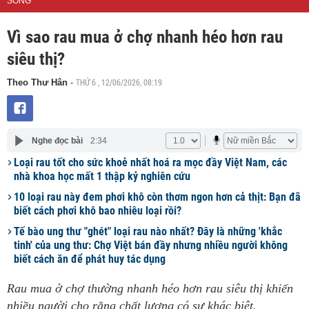
SỐNG
Vì sao rau mua ở chợ nhanh héo hơn rau
siêu thị?
THỨ 6 , 12/06/2026, 08:19
Theo Thư Hân
-
Nghe đọc bài
2:34
Loại rau tốt cho sức khoẻ nhất hoá ra mọc đầy Việt Nam, các
nhà khoa học mất 1 thập kỷ nghiên cứu
10 loại rau này đem phơi khô còn thơm ngon hơn cả thịt: Bạn đã
biết cách phơi khô bao nhiêu loại rồi?
Tế bào ung thư "ghét" loại rau nào nhất? Đây là những 'khắc
tinh' của ung thư: Chợ Việt bán đầy nhưng nhiều người không
biết cách ăn để phát huy tác dụng
Rau mua ở chợ thường nhanh héo hơn rau siêu thị khiến
nhiều người cho rằng chất lượng có sự khác biệt.