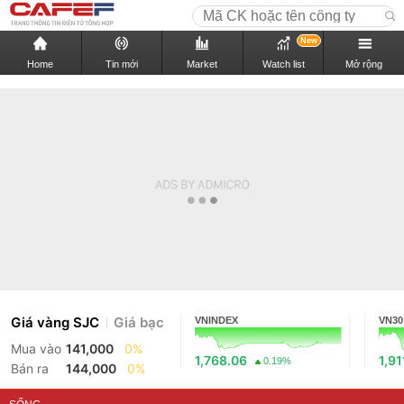
New
Home
Tin mới
Market
Watch list
Mở rộng
Giá vàng SJC
Giá bạc
VNINDEX
VN30
Mua vào
141,000
0%
1,768.06
1,91
0.19%
Bán ra
144,000
0%