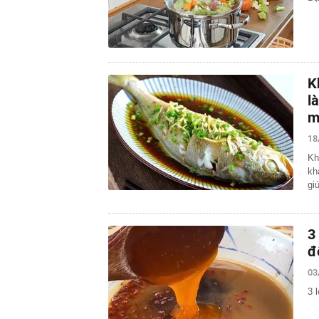
K
l
m
18
Kh
kh
gi
3
đ
03
3 