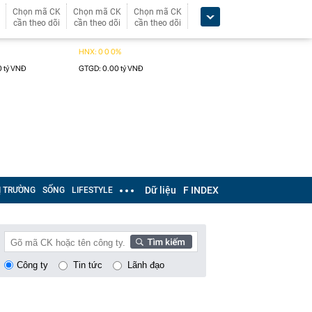
Chọn mã CK
Chọn mã CK
Chọn mã CK
cần theo dõi
cần theo dõi
cần theo dõi
Dữ liệu
F INDEX
Ị TRƯỜNG
SỐNG
LIFESTYLE
Công ty
Tin tức
Lãnh đạo