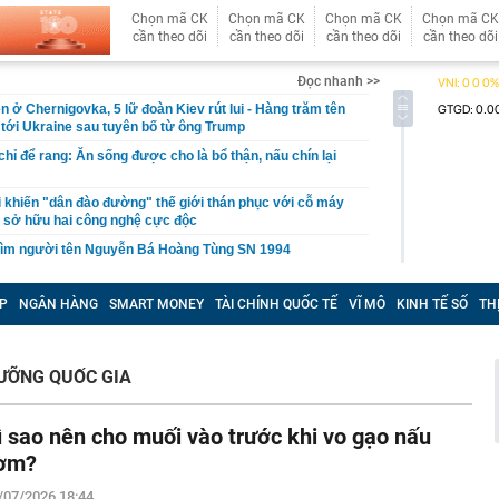
Chọn mã CK
Chọn mã CK
Chọn mã CK
Chọn mã CK
cần theo dõi
cần theo dõi
cần theo dõi
cần theo dõi
Đọc nhanh >>
n ở Chernigovka, 5 lữ đoàn Kiev rút lui - Hàng trăm tên
 tới Ukraine sau tuyên bố từ ông Trump
hỉ để rang: Ăn sống được cho là bổ thận, nấu chín lại
i khiến "dân đào đường" thế giới thán phục với cỗ máy
 sở hữu hai công nghệ cực độc
 tìm người tên Nguyễn Bá Hoàng Tùng SN 1994
iến Việt Nam vs Campuchia: Quang Hải, Xuân Son giành
P
NGÂN HÀNG
SMART MONEY
TÀI CHÍNH QUỐC TẾ
VĨ MÔ
KINH TẾ SỐ
TH
rút 1,5 tỷ đồng tiền mặt, cặp vợ chồng "lọt tầm ngắm" bị
ến tận nhà
ọa dậy sóng ở châu Á, game thủ Việt Nam có “dính bão”?
DƯỠNG QUỐC GIA
eo biển Hormuz không đồng nghĩa khôi phục hiện trạng
ranh
ì sao nên cho muối vào trước khi vo gạo nấu
26, hoàn thành kế hoạch cơ cấu lại vốn nhà nước tại
ơm?
giai đoạn 2026-2030
/07/2026 18:44
an Anh Tú: Việt Nam không nên vội vàng trước