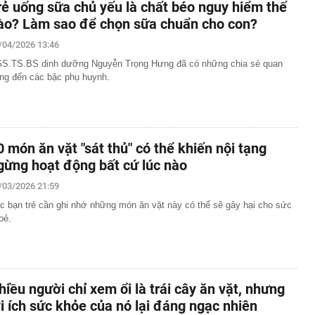
rẻ uống sữa chủ yếu là chất béo nguy hiểm thế
ào? Làm sao để chọn sữa chuẩn cho con?
/04/2026 13:46
S.TS.BS dinh dưỡng Nguyễn Trọng Hưng đã có những chia sẻ quan
ọng đến các bậc phụ huynh.
0 món ăn vặt "sát thủ" có thể khiến nội tạng
gừng hoạt động bất cứ lúc nào
/03/2026 21:59
c bạn trẻ cần ghi nhớ những món ăn vặt này có thể sẽ gây hại cho sức
oẻ.
hiều người chỉ xem ổi là trái cây ăn vặt, nhưng
ợi ích sức khỏe của nó lại đáng ngạc nhiên