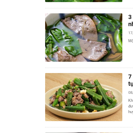
3
n
17
Mộ
7
t
08
Kh
đư
hu