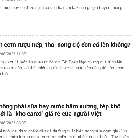
ệu mẹo này có thực sự hiệu quả hay chỉ là kinh nghiệm truyền miệng?
ộ trang sức kim cương 25 tỷ của bà Trương Mỹ Lan:
ơn nhưng món đắt nhất giá 9,4 tỷ
a Quạt và Hồ Văn Khoa bị khởi tố sau loạt livestream
mạng xã hội
 đạn đạo Nga liên tục xuyên thủng lưới phòng không
n cơm rượu nếp, thổi nồng độ cồn có lên không?
lên thành phố trực thuộc Trung ương mới của Việt Nam
/06/2026 11:37
m rượu là món ăn quen thuộc dịp Tết Đoan Ngọ nhưng quá trình lên
 Giang có biệt danh 'Mười Khó'?
n tạo ra cồn, có thể khiến người lái xe bị phát hiện nồng độ cồn trong
 hàng 7/8 tại Agribank, Vietcombank, BIDV, VietinBank,
i thở.
k, HDBank,...
8 năm tuổi héo khô suốt 2 năm bỗng bật chồi, cách xử
bà khiến dân mạng nể phục
 sinh nổ súng đoạt mạng nhiều giáo viên và bạn học
hông phải sữa hay nước hầm xương, tép khô
phòng phẩm tiết lộ 4 món đầu năm học bán rất chạy
 lại ít dùng
ới là "kho canxi" giá rẻ của người Việt
t quả xổ số miền Bắc hôm nay thứ Sáu ngày 7/8/2026
/06/2026 08:07
 ai ngờ loại thực phẩm dân dã thường xuất hiện trong bữa cơm gia đình
ệt lại chứa lượng canxi vượt xa nhiều thực phẩm quen thuộc. Tuy nhiên,