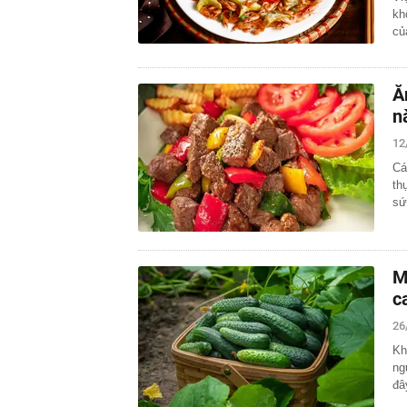
kh
c
Ă
n
12
Cá
th
sứ
M
c
26
Kh
ng
đâ