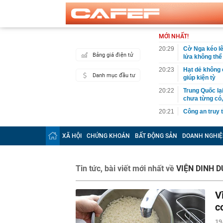
MỚI NHẤT!
20:29
Cờ Nga kéo lê
Bảng giá điện tử
lửa không thể
20:23
Hạt dẻ không c
Danh mục đầu tư
giúp kiện tỳ
20:22
Trung Quốc lạ
chưa từng có,
20:21
Công an truy
20:11
Đội hình dự k
lại suất chính
XÃ HỘI
CHỨNG KHOÁN
BẤT ĐỘNG SẢN
DOANH NGHIỆ
20:03
Ra ngân hàng 
công an tìm đ
20:01
Giá card đồ h
Tin tức, bài viết mới nhất về
VIỆN DINH 
20:00
Iran: Mở lại 
trước chiến t
V
19:59
Trước 31/8/20
c
doanh nghiệp 
19
19:49
Chuyên gia Ph