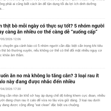
ông phải ai cũng biết cách ăn để tận dụng tối đa lợi ích dinh dưỡng
ủa…
n thịt bò mỗi ngày có thực sự tốt? 5 nhóm người
ày càng ăn nhiều cơ thể càng dễ “xuống cấp”
/05/2026 12:06
c chuyên gia cảnh báo có 5 nhóm người cần đặc biệt cẩn trọng khi tiêu
ụ thịt bò thường xuyên, nếu không cơ thể có thể đối mặt nhiều nguy cơ
c khỏe âm thầm.
uốn ăn no mà không lo tăng cân? 3 loại rau ít
alo này đang được nhắc đến nhiều
/04/2026 17:30
ông cần nhịn ăn khổ sở hay áp dụng chế độ kiêng khem cực đoan, nhiều
ười đang chọn rau ít calo để vừa no lâu vừa giữ dáng. 3 loại rau dưới
y đang được cộng đồng “eat clean” đặc biệt ưa chuộng.