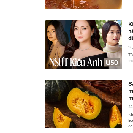
K
n
d
28
Từ
tr
S
m
m
23
Kh
li
da