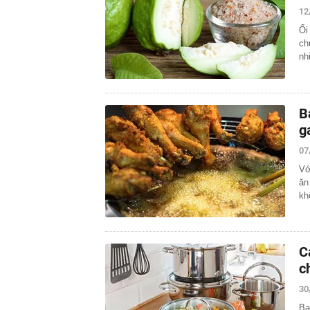
12
Ổi
ch
nh
B
g
07
Vớ
ăn
kh
C
c
30
Bạ