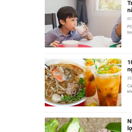
T
n
07
PG
tr
1
n
22
Cá
kh
N
l