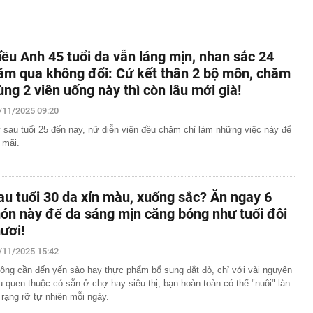
iều Anh 45 tuổi da vẫn láng mịn, nhan sắc 24
ăm qua không đổi: Cứ kết thân 2 bộ môn, chăm
ùng 2 viên uống này thì còn lâu mới già!
/11/2025 09:20
 sau tuổi 25 đến nay, nữ diễn viên đều chăm chỉ làm những việc này để
ẻ mãi.
au tuổi 30 da xỉn màu, xuống sắc? Ăn ngay 6
ón này để da sáng mịn căng bóng như tuổi đôi
ươi!
/11/2025 15:42
ông cần đến yến sào hay thực phẩm bổ sung đắt đỏ, chỉ với vài nguyên
ệu quen thuộc có sẵn ở chợ hay siêu thị, bạn hoàn toàn có thể "nuôi" làn
 rạng rỡ tự nhiên mỗi ngày.