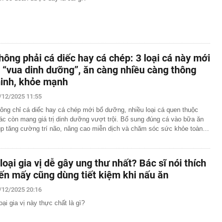
hông phải cá diếc hay cá chép: 3 loại cá này mới
à “vua dinh dưỡng”, ăn càng nhiều càng thông
inh, khỏe mạnh
/12/2025 11:55
ông chỉ cá diếc hay cá chép mới bổ dưỡng, nhiều loại cá quen thuộc
ác còn mang giá trị dinh dưỡng vượt trội. Bổ sung đúng cá vào bữa ăn
úp tăng cường trí não, nâng cao miễn dịch và chăm sóc sức khỏe toàn…
 loại gia vị dễ gây ung thư nhất? Bác sĩ nói thích
ến mấy cũng dùng tiết kiệm khi nấu ăn
/12/2025 20:16
loại gia vị này thực chất là gì?