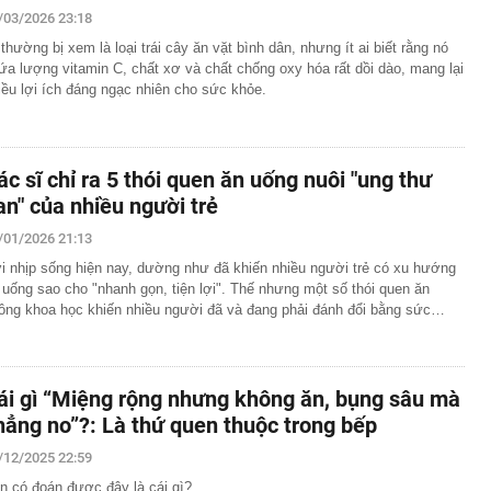
/03/2026 23:18
 thường bị xem là loại trái cây ăn vặt bình dân, nhưng ít ai biết rằng nó
ứa lượng vitamin C, chất xơ và chất chống oxy hóa rất dồi dào, mang lại
iều lợi ích đáng ngạc nhiên cho sức khỏe.
ác sĩ chỉ ra 5 thói quen ăn uống nuôi "ung thư
an" của nhiều người trẻ
/01/2026 21:13
i nhịp sống hiện nay, dường như đã khiến nhiều người trẻ có xu hướng
 uống sao cho "nhanh gọn, tiện lợi". Thế nhưng một số thói quen ăn
ông khoa học khiến nhiều người đã và đang phải đánh đổi bằng sức…
ái gì “Miệng rộng nhưng không ăn, bụng sâu mà
hẳng no”?: Là thứ quen thuộc trong bếp
/12/2025 22:59
n có đoán được đây là cái gì?