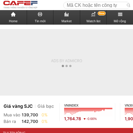
New
Home
Tin mới
Market
Watch list
Mở rộng
Giá vàng SJC
Giá bạc
VNINDEX
VN30
Mua vào
139,700
0%
1,764.78
1,9
-0.66%
Bán ra
142,700
0%