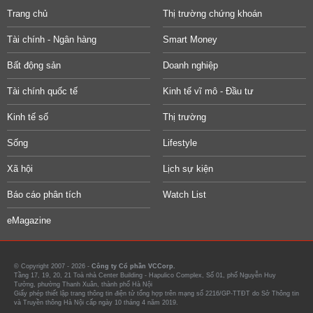
Trang chủ
Thị trường chứng khoán
Tài chính - Ngân hàng
Smart Money
Bất động sản
Doanh nghiệp
Tài chính quốc tế
Kinh tế vĩ mô - Đầu tư
Kinh tế số
Thị trường
Sống
Lifestyle
Xã hội
Lịch sự kiện
Báo cáo phân tích
Watch List
eMagazine
© Copyright 2007 - 2026 -
Công ty Cổ phần VCCorp.
Tầng 17, 19, 20, 21 Toà nhà Center Building - Hapulico Complex, Số 01, phố Nguyễn Huy
Tưởng, phường Thanh Xuân, thành phố Hà Nội
Giấy phép thiết lập trang thông tin điện tử tổng hợp trên mạng số 2216/GP-TTĐT do Sở Thông tin
và Truyền thông Hà Nội cấp ngày 10 tháng 4 năm 2019.