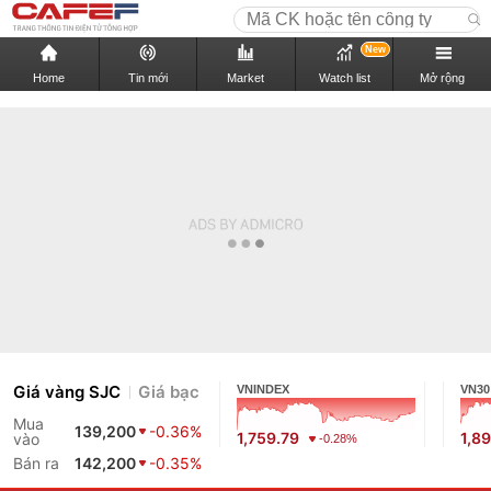
New
Home
Tin mới
Market
Watch list
Mở rộng
Giá vàng SJC
Giá bạc
VNINDEX
VN30
Mua
139,200
-0.36%
1,759.79
1,89
vào
-0.28%
Bán ra
142,200
-0.35%