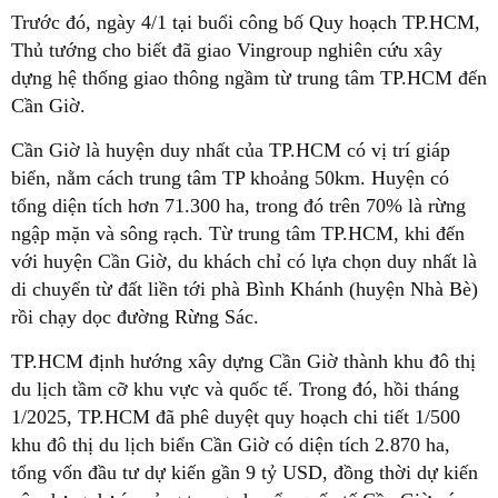
Trước đó, ngày 4/1 tại buổi công bố Quy hoạch TP.HCM,
Thủ tướng cho biết đã giao Vingroup nghiên cứu xây
dựng hệ thống giao thông ngầm từ trung tâm TP.HCM đến
Cần Giờ.
Cần Giờ là huyện duy nhất của TP.HCM có vị trí giáp
biển, nằm cách trung tâm TP khoảng 50km. Huyện có
tổng diện tích hơn 71.300 ha, trong đó trên 70% là rừng
ngập mặn và sông rạch. Từ trung tâm TP.HCM, khi đến
với huyện Cần Giờ, du khách chỉ có lựa chọn duy nhất là
di chuyển từ đất liền tới phà Bình Khánh (huyện Nhà Bè)
rồi chạy dọc đường Rừng Sác.
TP.HCM định hướng xây dựng Cần Giờ thành khu đô thị
du lịch tầm cỡ khu vực và quốc tế. Trong đó, hồi tháng
1/2025, TP.HCM đã phê duyệt quy hoạch chi tiết 1/500
khu đô thị du lịch biển Cần Giờ có diện tích 2.870 ha,
tổng vốn đầu tư dự kiến gần 9 tỷ USD, đồng thời dự kiến