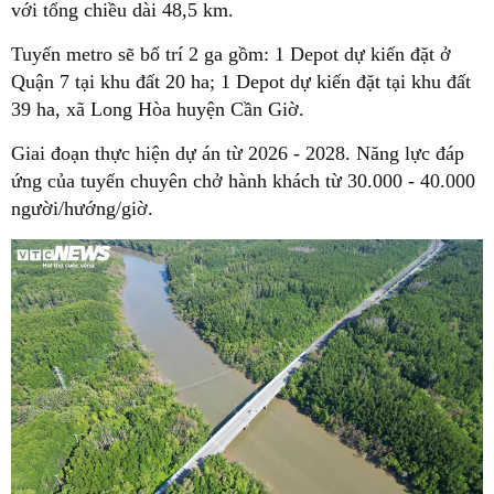
với tổng chiều dài 48,5 km.
Tuyến metro sẽ bố trí 2 ga gồm: 1 Depot dự kiến đặt ở
Quận 7 tại khu đất 20 ha; 1 Depot dự kiến đặt tại khu đất
39 ha, xã Long Hòa huyện Cần Giờ.
Giai đoạn thực hiện dự án từ 2026 - 2028. Năng lực đáp
ứng của tuyến chuyên chở hành khách từ 30.000 - 40.000
người/hướng/giờ.