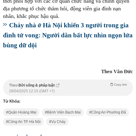
thời phối hợp với các cơ quan chức năng và chính quyền
địa phương tổ chức thăm hỏi, động viên gia đình nạn
nhân, khắc phục hậu quả.
Cháy nhà ở Hà Nội khiến 3 người trong gia
đình tử vong: Người dân bất lực nhìn ngọn lửa
bùng dữ dội
Theo Vân Đức
Copy link
Theo
Đời sống & pháp luật
28/04/2025 12:15 (GMT +7)
Từ Khóa:
Quận Hoàng Mai
Bệnh Viện Bạch Mai
Công An Phường Đã
Công An TP. Hà Nội
Vụ Cháy