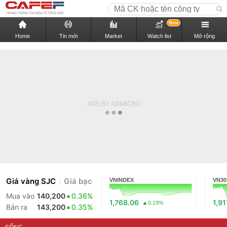
New
Home
Tin mới
Market
Watch list
Mở rộng
Giá vàng SJC
Giá bạc
VNINDEX
VN30
Mua vào
140,200
0.36%
1,768.06
1,91
0.19%
Bán ra
143,200
0.35%