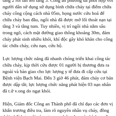
tầng 2 rồi lan lên tầng 3. Công an phường đã phối hợp với
người dân sử dụng sử dụng bình chữa cháy tại điểm chữa
cháy công cộng cách nhà 05m, họng nước cứu hoả để
chữa cháy ban đầu, ngôi nhà đã được mở lối thoát nạn tại
tầng 3 và tầng tum. Tuy nhiên, vị trí ngôi nhà nằm sâu
trong ngõ, cách mặt đường giao thông khoảng 30m, đám
cháy phát sinh nhiều khói, khí độc gây khó khăn cho công
tác chữa cháy, cứu nạn, cứu hộ.
Lực lượng chức năng đã nhanh chóng triển khai công tác
chữa cháy, kịp thời cứu được 01 người bị thương đưa ra
ngoài và bàn giao cho lực lượng y tế đưa đi cấp cứu tại
Bệnh viện Bạch Mai. Đến 3 giờ 46 phút, đám cháy cơ bản
được dập tắt; lực lượng chức năng phát hiện 03 nạn nhân
đã t.ử v.ong do ngạt khói.
Hiện, Giám đốc Công an Thành phố đã chỉ đạo các đơn vị
khẩn trương điều tra, làm rõ nguyên nhân vụ cháy, đồng