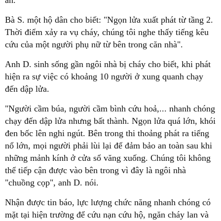
Bà S. một hộ dân cho biết: "Ngọn lửa xuất phát từ tầng 2.
Thời điểm xảy ra vụ cháy, chúng tôi nghe thấy tiếng kêu
cứu của một người phụ nữ từ bên trong căn nhà".
Anh D. sinh sống gần ngôi nhà bị cháy cho biết, khi phát
hiện ra sự việc có khoảng 10 người ở xung quanh chạy
đến dập lửa.
"Người cầm búa, người cầm bình cứu hoả,... nhanh chóng
chạy đến dập lửa nhưng bất thành. Ngọn lửa quá lớn, khói
đen bốc lên nghi ngút. Bên trong thi thoảng phát ra tiếng
nổ lớn, mọi người phải lùi lại để đảm bảo an toàn sau khi
những mảnh kính ở cửa sổ văng xuống. Chúng tôi không
thể tiếp cận được vào bên trong vì đây là ngôi nhà
"chuồng cọp", anh D. nói.
Nhận được tin báo, lực lượng chức năng nhanh chóng có
mặt tại hiện trường để cứu nạn cứu hộ, ngăn cháy lan và