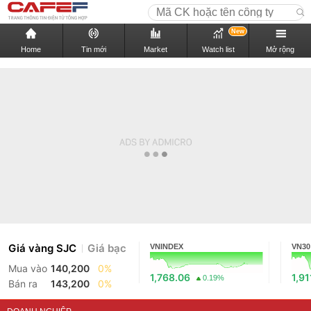
New
Home
Tin mới
Market
Watch list
Mở rộng
Giá vàng SJC
Giá bạc
VNINDEX
VN30
Mua vào
140,200
0%
1,768.06
1,91
0.19%
Bán ra
143,200
0%