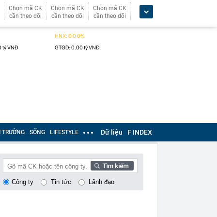
Chọn mã CK
Chọn mã CK
Chọn mã CK
cần theo dõi
cần theo dõi
cần theo dõi
Dữ liệu
F INDEX
Ị TRƯỜNG
SỐNG
LIFESTYLE
Công ty
Tin tức
Lãnh đạo