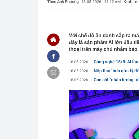
00:01
VNPT nắm giữ 
Kinh tế
Theo Anh Phương
|
18-05-2026 - 11:12 AM
|
Viettel Global
00:01
Nắm trong ta
MWG chỉ nga
00:01
Khám xét ngôi
5 thỏi vàng gi
Với chế độ ẩn danh sắp ra m
23:28
4 dấu hiệu nh
đây là sản phẩm AI lớn đầu tiê
thoại trên máy chủ nhằm bảo 
23:12
Quốc gia có l
vượt Hàn Quốc
Công nghệ 18/5: AI lần
23:01
Người bán trá
18-05-2026
nghề lại kiểm 
Nộp thuế hơn nửa tỷ đồ
18-05-2026
23:00
Tiếp viên tàu
Cơn sốt "nhận lương từ 
sao nhiều hơn
18-05-2026
22:34
Cụ bà 70 tuổi
biết bí quyết
22:34
Ngôi nhà chứ
22:31
Giá vàng vượt
22:30
Một doanh ngh
22:08
Lời khuyên ch