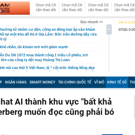
Chọn mã CK
Chọn mã CK
Chọn mã CK
Chọn mã CK
cần theo dõi
cần theo dõi
cần theo dõi
cần theo dõi
Đọc nhanh >>
 thường từ nhóm cư dân, công an đồng loạt ập vào khám
 hộ tại một khu đô thị ở Gia Lâm: Bóc trần đường dây rửa
0 tỷ
khó nhằn, tài khoản mở mới giảm mạnh
ễn Du SN 1972 mua thành công 1 triệu cổ phiếu, trở
 lớn của công ty dệt may Hoàng Thị Loan
đỉnh núi cao thứ 5 Việt Nam, là “ cột mốc thiêng liêng đẹp
ng” ở độ cao trên 3.000m, điểm đến "trong mơ" của dân
P
NGÂN HÀNG
SMART MONEY
TÀI CHÍNH QUỐC TẾ
VĨ MÔ
KINH TẾ SỐ
TH
 hệ thống y khoa tư nhân sở hữu 14 bệnh viện, 2.900
vừa được vinh danh "Hệ thống Y khoa tốt nhất Việt Nam
at AI thành khu vực "bất khả
hoán bị HoSE cắt margin trong tháng 8
rberg muốn đọc cũng phải bó
iệp Việt thu hơn 1 tỷ USD ở nước ngoài trong nửa đầu
i nhuận tăng hơn 120%
Vietcap dự phóng VN-Index có thể chạm mốc 1.885 điểm
áng 8