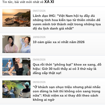
XA XỈ
Tin tức, bài viết mới nhất về
09/07/2026
Lãnh đạo IHG: "Việt Nam hội tụ đầy đủ
những tinh hoa kiến tạo từ thiên nhiên để
vươn mình trở thành một trong những tọa
độ du lịch danh giá nhất"
18/06/2026
10 cảm giác xa xỉ nhất năm 2026
09/06/2026
Qua rồi thời “phông bạt” khoe xe sang, đồ
hiệu: Giờ 30 tuổi thấy ai có 3 thứ này là
đẳng cấp thật sự!
08/06/2026
“Ở khách sạn chục triệu nhưng phải nhắc
con dừng la hét thì không còn sang trọng
nữa”: Khái niệm xa xỉ thay đổi theo cách
không ai ngờ