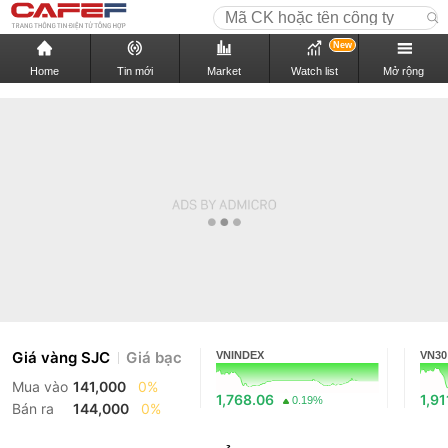
New
Home
Tin mới
Market
Watch list
Mở rộng
Giá vàng SJC
Giá bạc
VNINDEX
VN30
Mua vào
141,000
0%
1,768.06
1,91
0.19%
Bán ra
144,000
0%