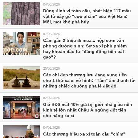
04/06/2026
Dùng định vị toàn cầu, phát hiện 117 mẫu
vật từ cây gỗ "cực phẩm" của Việt Nam:
Mối, mọt khó phá hủy
07/05/2026
Cầm gần 2 triệu đi mua... hộp cơm văn
phòng dưỡng sinh: Sự xa xỉ phù phiếm
hay khoản đầu tư "đáng đồng tiền bát
gạo"?
25/03/2026
Các chị đẹp thượng lưu đang vung tiền
cho 1 thứ xa xỉ vô hình: "Tắm" âm thanh từ
những chiếc chuông pha lê đắt đỏ
02/02/2026
Giá BĐS mất 40% giá trị, giới nhà giàu nền
kinh tế lớn nhất Châu Á ngừng đốt tiền
cho hàng xa xỉ
04/01/2026
Các thương hiệu xa xỉ toàn cầu "chìm"