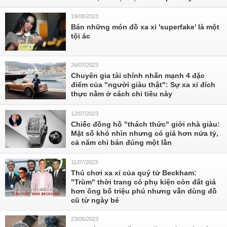
19/08/2023
Bán những món đồ xa xỉ 'superfake' là một
tội ác
26/07/2023
Chuyên gia tài chính nhấn mạnh 4 đặc
điểm của "người giàu thật": Sự xa xỉ đích
thực nằm ở cách chi tiêu này
12/07/2023
Chiếc đồng hồ "thách thức" giới nhà giàu:
Mặt số khó nhìn nhưng có giá hơn nửa tỷ,
cả năm chỉ bán đúng một lần
11/07/2023
Thú chơi xa xỉ của quý tử Beckham:
"Trùm" thời trang có phụ kiện còn đắt giá
hơn ông bố triệu phú nhưng vẫn dùng đồ
cũ từ ngày bé
23/06/2023