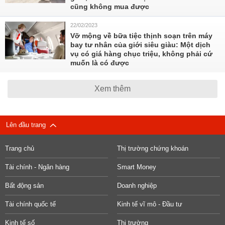
cũng không mua được
22/02/2023
Vỡ mộng về bữa tiệc thịnh soạn trên máy
bay tư nhân của giới siêu giàu: Một dịch
vụ có giá hàng chục triệu, không phải cứ
muốn là có được
Xem thêm
Lên đầu trang
Trang chủ
Thị trường chứng khoán
Tài chính - Ngân hàng
Smart Money
Bất động sản
Doanh nghiệp
Tài chính quốc tế
Kinh tế vĩ mô - Đầu tư
Kinh tế số
Thị trường