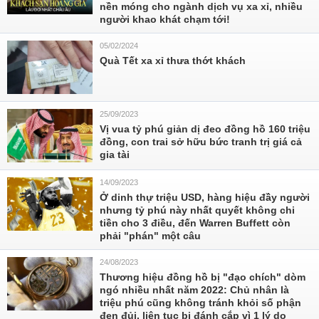
nền móng cho ngành dịch vụ xa xỉ, nhiều
người khao khát chạm tới!
05/02/2024
Quà Tết xa xỉ thưa thớt khách
25/09/2023
Vị vua tỷ phú giản dị đeo đồng hồ 160 triệu
đồng, con trai sở hữu bức tranh trị giá cả
gia tài
14/09/2023
Ở dinh thự triệu USD, hàng hiệu đầy người
nhưng tỷ phú này nhất quyết không chi
tiền cho 3 điều, đến Warren Buffett còn
phải "phán" một câu
24/08/2023
Thương hiệu đồng hồ bị "đạo chích" dòm
ngó nhiều nhất năm 2022: Chủ nhân là
triệu phú cũng không tránh khỏi số phận
đen đủi, liên tục bị đánh cắp vì 1 lý do