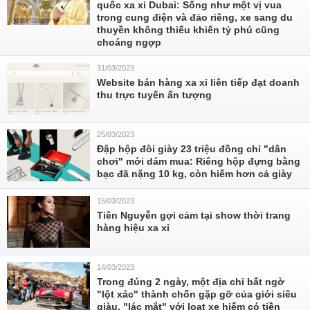
quốc xa xỉ Dubai: Sống như một vị vua
trong cung điện và đảo riêng, xe sang du
thuyền không thiếu khiến tỷ phú cũng
choáng ngợp
31/03/2023
Website bán hàng xa xỉ liên tiếp đạt doanh
thu trực tuyến ấn tượng
25/03/2023
Đập hộp đôi giày 23 triệu đồng chỉ "dân
chơi" mới dám mua: Riêng hộp đựng bằng
bạc đã nặng 10 kg, còn hiếm hơn cả giày
15/03/2023
Tiên Nguyễn gợi cảm tại show thời trang
hàng hiệu xa xỉ
14/03/2023
Trong đúng 2 ngày, một địa chỉ bất ngờ
"lột xác" thành chốn gặp gỡ của giới siêu
giàu, "lác mắt" với loạt xe hiếm có tiền