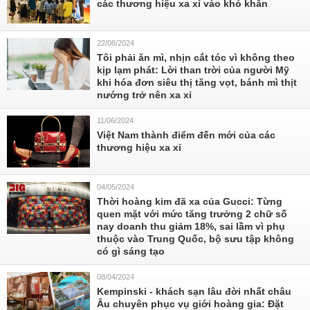
các thương hiệu xa xỉ vào khó khăn
22/08/2024
Tôi phải ăn mì, nhịn cắt tóc vì không theo
kịp lạm phát: Lời than trời của người Mỹ
khi hóa đơn siêu thị tăng vọt, bánh mì thịt
nướng trở nên xa xỉ
11/06/2024
Việt Nam thành điểm đến mới của các
thương hiệu xa xỉ
04/05/2024
Thời hoàng kim đã xa của Gucci: Từng
quen mặt với mức tăng trưởng 2 chữ số
nay doanh thu giảm 18%, sai lầm vì phụ
thuộc vào Trung Quốc, bộ sưu tập không
có gì sáng tạo
08/04/2024
Kempinski - khách sạn lâu đời nhất châu
Âu chuyên phục vụ giới hoàng gia: Đặt