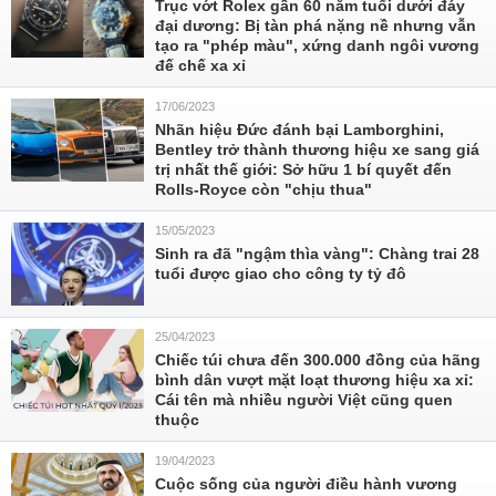
Trục vớt Rolex gần 60 năm tuổi dưới đáy
đại dương: Bị tàn phá nặng nề nhưng vẫn
tạo ra "phép màu", xứng danh ngôi vương
đế chế xa xỉ
17/06/2023
Nhãn hiệu Đức đánh bại Lamborghini,
Bentley trở thành thương hiệu xe sang giá
trị nhất thế giới: Sở hữu 1 bí quyết đến
Rolls-Royce còn "chịu thua"
15/05/2023
Sinh ra đã "ngậm thìa vàng": Chàng trai 28
tuổi được giao cho công ty tỷ đô
25/04/2023
Chiếc túi chưa đến 300.000 đồng của hãng
bình dân vượt mặt loạt thương hiệu xa xỉ:
Cái tên mà nhiều người Việt cũng quen
thuộc
19/04/2023
Cuộc sống của người điều hành vương