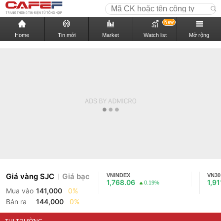
New
Home
Tin mới
Market
Watch list
Mở rộng
Giá vàng SJC
Giá bạc
VNINDEX
VN30
1,768.06
1,91
0.19%
Mua vào
141,000
0%
Bán ra
144,000
0%