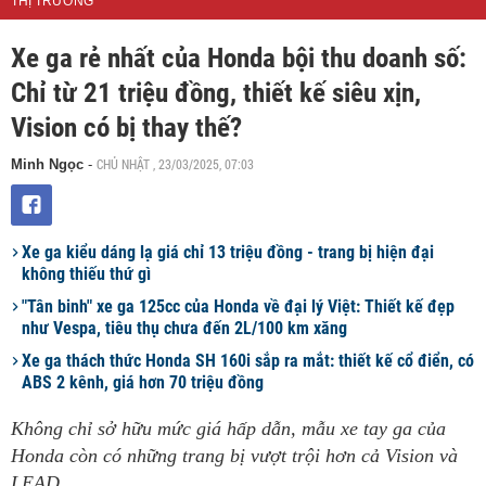
THỊ TRƯỜNG
Xe ga rẻ nhất của Honda bội thu doanh số:
Chỉ từ 21 triệu đồng, thiết kế siêu xịn,
Vision có bị thay thế?
CHỦ NHẬT , 23/03/2025, 07:03
Minh Ngọc
-
Xe ga kiểu dáng lạ giá chỉ 13 triệu đồng - trang bị hiện đại
không thiếu thứ gì
"Tân binh" xe ga 125cc của Honda về đại lý Việt: Thiết kế đẹp
như Vespa, tiêu thụ chưa đến 2L/100 km xăng
Xe ga thách thức Honda SH 160i sắp ra mắt: thiết kế cổ điển, có
ABS 2 kênh, giá hơn 70 triệu đồng
Không chỉ sở hữu mức giá hấp dẫn, mẫu xe tay ga của
Honda còn có những trang bị vượt trội hơn cả Vision và
LEAD.