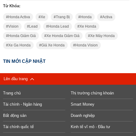
Từ Khóa:
Honda Activa
Xe
Trang Bị
Honda
Activa
Vision
Lead
Honda Lead
Xe Honda
Honda Giảm Giá
Xe Honda Giảm Giá
Xe Máy Honda
Xe Ga Honda
Giá Xe Honda
Honda Vision
TIN MỚI CẬP NHẬT
Lên đầu trang
Trang chủ
Thị trường chứng khoán
Tài chính - Ngân hàng
Smart Money
Bất động sản
Doanh nghiệp
Tài chính quốc tế
Kinh tế vĩ mô - Đầu tư