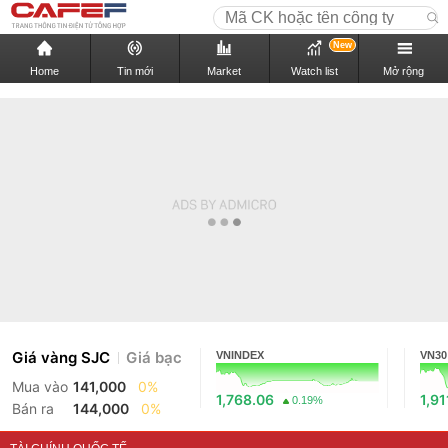
New
Home
Tin mới
Market
Watch list
Mở rộng
Giá vàng SJC
Giá bạc
VNINDEX
VN30
Mua vào
141,000
0%
1,768.06
1,91
0.19%
Bán ra
144,000
0%