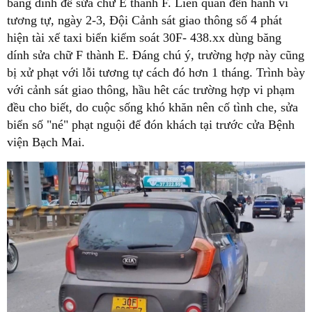
băng dính để sửa chữ E thành F. Liên quan đến hành vi
tương tự, ngày 2-3, Đội Cảnh sát giao thông số 4 phát
hiện tài xế taxi biển kiểm soát 30F- 438.xx dùng băng
dính sửa chữ F thành E. Đáng chú ý, trường hợp này cũng
bị xử phạt với lỗi tương tự cách đó hơn 1 tháng. Trình bày
với cảnh sát giao thông, hầu hêt các trường hợp vi phạm
đều cho biết, do cuộc sống khó khăn nên cố tình che, sửa
biển số "né" phạt nguội để đón khách tại trước cửa Bệnh
viện Bạch Mai.