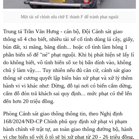
Một tài xế chỉnh sửa chữ E thành F để tránh phạt nguội
Trung tá Trần Văn Hưng - cán bộ, Đội Cảnh sát giao
thông số 4 cho biết, nhiều tài xế cố tình dùng lá cây, giấy,
bùn đất, xi măng, băng dính... hoặc cố tình làm hỏng 1
phần biển số để "né" phạt nguội. Khi bị phát hiện sẽ lấy lí
do không biết, vô tình biển số xe bị bẩn dính vào, không
chủ ý làm vậy.... Tuy nhiên nếu đủ căn cứ, cảnh sát giao
thông sẽ cương quyết lập biên bản xử phạt và xử lý thêm
hành vi vi khác như: Dừng, đỗ tại nơi có biển cấm dừng,
cấm đỗ đón trả khách sai quy định... mức phạt có thể lển
đến hơn 20 triệu đồng.
Phòng Cảnh sát giao thông thông tin, theo Nghị định
168/2024/NĐ-CP Chính phủ quy định xử phạt vi phạm
hành chính về trật tự, an toàn giao thông đường bộ, hành
vi che biển số với ô tô sẽ bị xử phạt từ 20 - 26 triệu đồng,