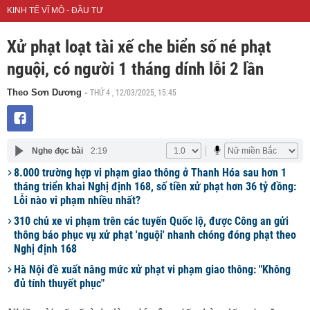
KINH TẾ VĨ MÔ - ĐẦU TƯ
Xử phạt loạt tài xế che biển số né phạt
nguội, có người 1 tháng dính lỗi 2 lần
THỨ 4 , 12/03/2025, 15:45
Theo Sơn Dương
-
Nghe đọc bài
2:19
8.000 trường hợp vi phạm giao thông ở Thanh Hóa sau hơn 1
tháng triển khai Nghị định 168, số tiền xử phạt hơn 36 tỷ đồng:
Lỗi nào vi phạm nhiều nhất?
310 chủ xe vi phạm trên các tuyến Quốc lộ, được Công an gửi
thông báo phục vụ xử phạt 'nguội' nhanh chóng đóng phạt theo
Nghị định 168
Hà Nội đề xuất nâng mức xử phạt vi phạm giao thông: "Không
đủ tính thuyết phục"