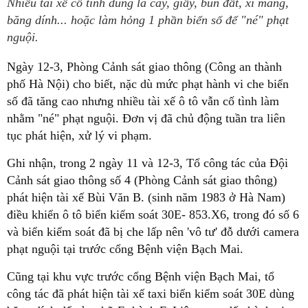
Nhiều tài xế cố tình dùng lá cây, giấy, bùn đất, xi măng,
băng dính... hoặc làm hỏng 1 phần biển số để "né" phạt
nguội.
Ngày 12-3, Phòng Cảnh sát giao thông (Công an thành
phố Hà Nội) cho biết, nặc dù mức phạt hành vi che biển
số đã tăng cao nhưng nhiều tài xế ô tô vẫn cố tình làm
nhằm "né" phạt nguội. Đơn vị đã chủ động tuần tra liên
tục phát hiện, xử lý vi phạm.
Ghi nhận, trong 2 ngày 11 và 12-3, Tổ công tác của Đội
Cảnh sát giao thông số 4 (Phòng Cảnh sát giao thông)
phát hiện tài xế Bùi Văn B. (sinh năm 1983 ở Hà Nam)
điều khiển ô tô biển kiểm soát 30E- 853.X6, trong đó số 6
và biển kiểm soát đã bị che lấp nên 'vô tư' đỗ dưới camera
phạt nguội tại trước cổng Bệnh viện Bạch Mai.
Cũng tại khu vực trước cổng Bệnh viện Bạch Mai, tổ
công tác đã phát hiện tài xế taxi biển kiểm soát 30E dùng