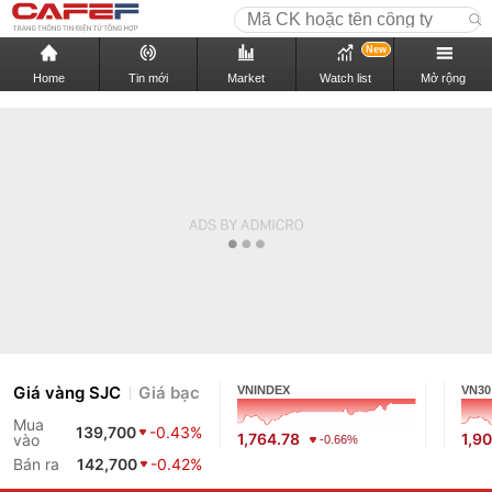
New
Home
Tin mới
Market
Watch list
Mở rộng
Giá vàng SJC
Giá bạc
VNINDEX
VN30
Mua
139,700
-0.43%
1,764.78
1,9
vào
-0.66%
Bán ra
142,700
-0.42%