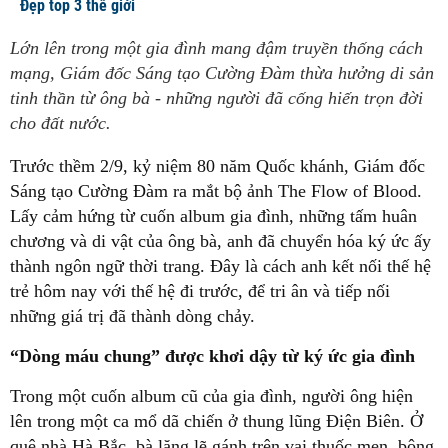
Đẹp top 3 thế giới
Lớn lên trong một gia đình mang đậm truyền thống cách
mạng, Giám đốc Sáng tạo Cường Đàm thừa hưởng di sản
tinh thần từ ông bà - những người đã cống hiến trọn đời
cho đất nước.
Trước thềm 2/9, kỷ niệm 80 năm Quốc khánh, Giám đốc
Sáng tạo Cường Đàm ra mắt bộ ảnh The Flow of Blood.
Lấy cảm hứng từ cuốn album gia đình, những tấm huân
chương và di vật của ông bà, anh đã chuyển hóa ký ức ấy
thành ngôn ngữ thời trang. Đây là cách anh kết nối thế hệ
trẻ hôm nay với thế hệ đi trước, để tri ân và tiếp nối
những giá trị đã thành dòng chảy.
“Dòng máu chung” được khơi dậy từ ký ức gia đình
Trong một cuốn album cũ của gia đình, người ông hiện
lên trong một ca mổ dã chiến ở thung lũng Điện Biên. Ở
quê nhà Hà Bắc, bà lặng lẽ gánh trên vai thuốc men, bông