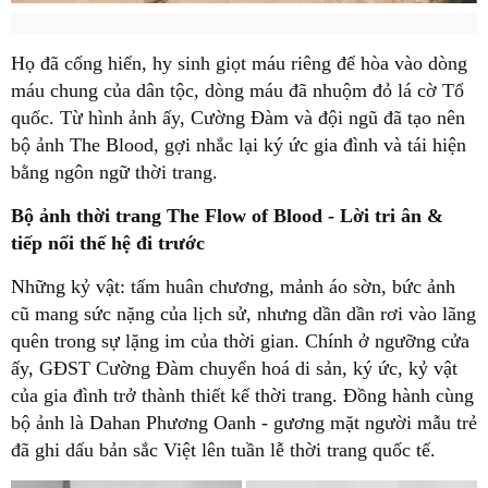
Họ đã cống hiến, hy sinh giọt máu riêng để hòa vào dòng
máu chung của dân tộc, dòng máu đã nhuộm đỏ lá cờ Tổ
quốc. Từ hình ảnh ấy, Cường Đàm và đội ngũ đã tạo nên
bộ ảnh The Blood, gợi nhắc lại ký ức gia đình và tái hiện
bằng ngôn ngữ thời trang.
Bộ ảnh thời trang The Flow of Blood - Lời tri ân &
tiếp nối thế hệ đi trước
Những kỷ vật: tấm huân chương, mảnh áo sờn, bức ảnh
cũ mang sức nặng của lịch sử, nhưng dần dần rơi vào lãng
quên trong sự lặng im của thời gian. Chính ở ngưỡng cửa
ấy, GĐST Cường Đàm chuyển hoá di sản, ký ức, kỷ vật
của gia đình trở thành thiết kế thời trang. Đồng hành cùng
bộ ảnh là Dahan Phương Oanh - gương mặt người mẫu trẻ
đã ghi dấu bản sắc Việt lên tuần lễ thời trang quốc tế.