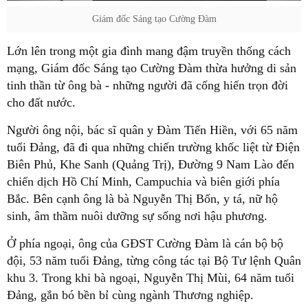
Giám đốc Sáng tạo Cường Đàm
Lớn lên trong một gia đình mang đậm truyền thống cách
mạng, Giám đốc Sáng tạo Cường Đàm thừa hưởng di sản
tinh thần từ ông bà - những người đã cống hiến trọn đời
cho đất nước.
Người ông nội, bác sĩ quân y Đàm Tiến Hiền, với 65 năm
tuổi Đảng, đã đi qua những chiến trường khốc liệt từ Điện
Biên Phủ, Khe Sanh (Quảng Trị), Đường 9 Nam Lào đến
chiến dịch Hồ Chí Minh, Campuchia và biên giới phía
Bắc. Bên cạnh ông là bà Nguyễn Thị Bốn, y tá, nữ hộ
sinh, âm thầm nuôi dưỡng sự sống nơi hậu phương.
Ở phía ngoại, ông của GĐST Cường Đàm là cán bộ bộ
đội, 53 năm tuổi Đảng, từng công tác tại Bộ Tư lệnh Quân
khu 3. Trong khi bà ngoại, Nguyễn Thị Mùi, 64 năm tuổi
Đảng, gắn bó bền bỉ cùng ngành Thương nghiệp.