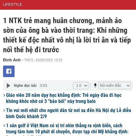
LIFESTYLE
1 NTK trẻ mang huân chương, mảnh áo
sờn của ông bà vào thời trang: Khi những
thiết kế độc nhất vô nhị là lời tri ân và tiếp
nối thế hệ đi trước
THỨ 6 , 29/08/2025, 15:25
Đinh Anh
-
Nghe đọc bài
3:03
Giáo viên 20 năm dạy học khẳng định: Trẻ ngày đầu đi học
không khóc nhờ có 3 “bảo bối” này trong balo
Tin vui mới nhất cho người dân từ nơi xa đến Hà Nội dự Lễ diễu
binh Quốc khánh 2/9
1 sân golf ở Việt Nam có vị trí nhìn thẳng ra vịnh biển, cách
trung tâm hơn 10 phút di chuyển, được tạp chí Mỹ khẳng định: