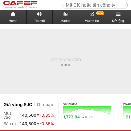
New
Home
Tin mới
Market
Watch list
Mở rộng
Giá vàng SJC
Giá bạc
VNINDEX
VN30
Mua
140,500
-0.35%
1,773.84
1,9
vào
0.33%
Bán ra
143,500
-0.35%