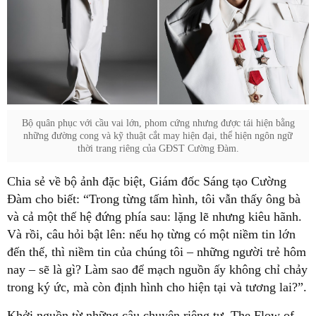
Bộ quân phục với cầu vai lớn, phom cứng nhưng được tái hiện bằng
những đường cong và kỹ thuật cắt may hiện đại, thể hiện ngôn ngữ
thời trang riêng của GĐST Cường Đàm.
Chia sẻ về bộ ảnh đặc biệt, Giám đốc Sáng tạo Cường
Đàm cho biết: “Trong từng tấm hình, tôi vẫn thấy ông bà
và cả một thế hệ đứng phía sau: lặng lẽ nhưng kiêu hãnh.
Và rồi, câu hỏi bật lên: nếu họ từng có một niềm tin lớn
đến thế, thì niềm tin của chúng tôi – những người trẻ hôm
nay – sẽ là gì? Làm sao để mạch nguồn ấy không chỉ chảy
trong ký ức, mà còn định hình cho hiện tại và tương lai?”.
Khởi nguồn từ những câu chuyện riêng tư, The Flow of