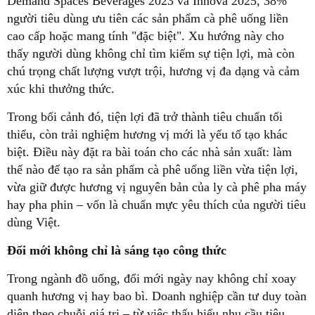
Demand Spaces Beverages 2023 và Innova 2025, 38%
người tiêu dùng ưu tiên các sản phẩm cà phê uống liền
cao cấp hoặc mang tính "đặc biệt". Xu hướng này cho
thấy người dùng không chỉ tìm kiếm sự tiện lợi, mà còn
chú trọng chất lượng vượt trội, hương vị đa dạng và cảm
xúc khi thưởng thức.
Trong bối cảnh đó, tiện lợi đã trở thành tiêu chuẩn tối
thiểu, còn trải nghiệm hương vị mới là yếu tố tạo khác
biệt. Điều này đặt ra bài toán cho các nhà sản xuất: làm
thế nào để tạo ra sản phẩm cà phê uống liền vừa tiện lợi,
vừa giữ được hương vị nguyên bản của ly cà phê pha máy
hay pha phin – vốn là chuẩn mực yêu thích của người tiêu
dùng Việt.
Đổi mới không chỉ là sáng tạo công thức
Trong ngành đồ uống, đổi mới ngày nay không chỉ xoay
quanh hương vị hay bao bì. Doanh nghiệp cần tư duy toàn
diện theo chuỗi giá trị – từ việc thấu hiểu nhu cầu tiêu