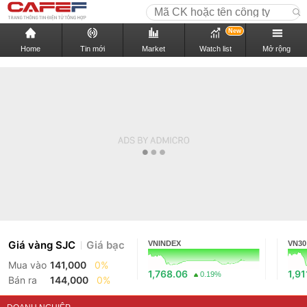
New
Home
Tin mới
Market
Watch list
Mở rộng
Giá vàng SJC
Giá bạc
VNINDEX
VN30
Mua vào
141,000
0%
1,768.06
1,91
0.19%
Bán ra
144,000
0%