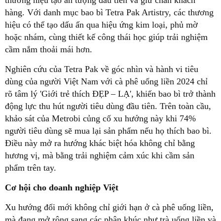
thương hiệu tạo ấn tượng đầu tiên và giữ chân khách
hàng. Với danh mục bao bì Tetra Pak Artistry, các thương
hiệu có thể tạo dấu ấn qua hiệu ứng kim loại, phủ mờ
hoặc nhám, cùng thiết kế công thái học giúp trải nghiệm
cầm nắm thoải mái hơn.
Nghiên cứu của Tetra Pak về góc nhìn và hành vi tiêu
dùng của người Việt Nam với cà phê uống liền 2024 chỉ
rõ tâm lý 'Giới trẻ thích ĐẸP – LẠ', khiến bao bì trở thành
động lực thu hút người tiêu dùng đầu tiên. Trên toàn cầu,
khảo sát của Metrobi củng cố xu hướng này khi 74%
người tiêu dùng sẽ mua lại sản phẩm nếu họ thích bao bì.
Điều này mở ra hướng khác biệt hóa không chỉ bằng
hương vị, mà bằng trải nghiệm cảm xúc khi cầm sản
phẩm trên tay.
Cơ hội cho doanh nghiệp Việt
Xu hướng đổi mới không chỉ giới hạn ở cà phê uống liền,
mà đang mở rộng sang các phân khúc như trà uống liền và