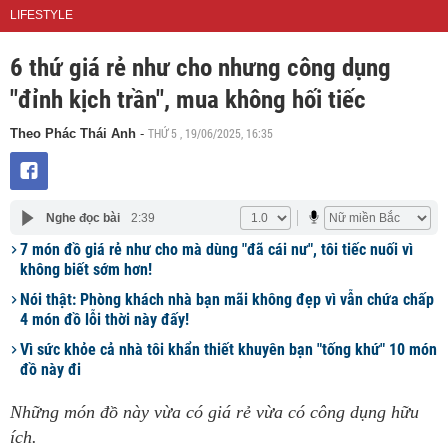
LIFESTYLE
6 thứ giá rẻ như cho nhưng công dụng
"đỉnh kịch trần", mua không hối tiếc
THỨ 5 , 19/06/2025, 16:35
Theo Phác Thái Anh
-
Nghe đọc bài
2:39
7 món đồ giá rẻ như cho mà dùng "đã cái nư", tôi tiếc nuối vì
không biết sớm hơn!
Nói thật: Phòng khách nhà bạn mãi không đẹp vì vẫn chứa chấp
4 món đồ lỗi thời này đấy!
Vì sức khỏe cả nhà tôi khẩn thiết khuyên bạn "tống khứ" 10 món
đồ này đi
Những món đồ này vừa có giá rẻ vừa có công dụng hữu
ích.