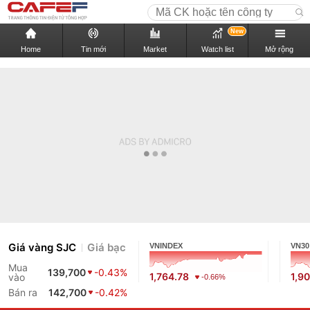
New
Home
Tin mới
Market
Watch list
Mở rộng
Giá vàng SJC
Giá bạc
VNINDEX
VN30
Mua
139,700
-0.43%
1,764.78
1,9
vào
-0.66%
Bán ra
142,700
-0.42%