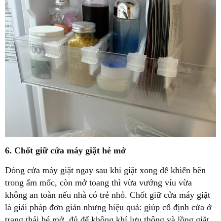
6. Chốt giữ cửa máy giặt hé mở
Đóng cửa máy giặt ngay sau khi giặt xong dễ khiến bên
trong ẩm mốc, còn mở toang thì vừa vướng víu vừa
không an toàn nếu nhà có trẻ nhỏ. Chốt giữ cửa máy giặt
là giải pháp đơn giản nhưng hiệu quả: giúp cố định cửa ở
trạng thái hé mở, đủ để không khí lưu thông và lồng giặt