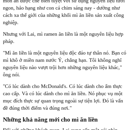
món ăn được chế biến tuyệt vời sử dụng nguyên liệu tươi
ngon, hảo hạng như con cá chim sáng nay - dường như
cách xa thế giới của những khối mì ăn liền sản xuất công
nghiệp.
Nhưng với Lai, mì ramen ăn liền là một nguyên liệu hợp
pháp.
"Mì ăn liền là một nguyên liệu độc đáo tự thân nó. Bạn có
mì khô ở miền nam nước Ý, chẳng hạn. Tôi không nghĩ
nguyên liệu nào vượt trội hơn những nguyên liệu khác,"
ông nói.
"Có lúc dành cho McDonald's. Có lúc dành cho ẩm thực
cao cấp. Và có lúc dành cho mì ăn liền. Nó phục vụ một
mục đích thực sự quan trọng ngoài sự tiện lợi. Đó là vấn
đề đúng thời điểm và đúng nơi."
Những khả năng mới cho mì ăn liền
Đối với những khách quen, Lai cung cấp một cái nhìn