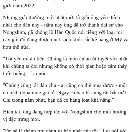
giới năm 2022.
Nhưng giải thưởng mới nhất mới là giải ông yêu thích
nhất cho đến nay - năm nay ông đã trở thành đại sứ cho
Nongshim, gã khổng lồ Hàn Quốc nổi tiếng với loại mì
cay gói đỏ đang được quét sạch khỏi các kệ hàng ở Mỹ và
hơn thế nữa.
"Tôi yêu mì ăn liền. Chúng là món ăn an ủi tuyệt vời nhất
khi chúng ta đói nhưng không có thời gian hoặc cảm thấy
lười biếng," Lai nói.
"Chúng cũng rất dân chủ - ai cũng có thể mua được - một
cú hích dopamine giá rẻ. Ngay cả bao bì cũng rất bắt mắt.
Chỉ trong năm phút, bạn đã có hàng loạt khả năng."
Hiện tại, ông đang hợp tác với Nongshim cho một hương
vị đặc trưng mới.
"Đó sẽ là thành tựu đáng tự hào nhất của tôi," Lai nói với