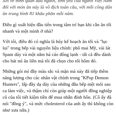
Xét về bình quân đầu người, tình yêu của người Việt Nam
đối với món ăn này là vô địch toàn cầu, với mỗi công dân
ăn trung bình 81 khẩu phần mỗi năm.
Điều gì xuất hiện đầu tiên trong tâm trí bạn khi cần ăn tối
nhanh và một mình ở nhà?
Với tôi, điều đó có nghĩa là hủy kế hoạch ăn tối và "lục
lọi" trong bếp vài nguyên liệu chính: phô mai Mỹ, vài lát
Spam dày và một nắm há cảo đông lạnh - tất cả đều dành
cho bát mì ăn liền mà tôi đã chọn cho tối hôm đó.
Những gói mì đầy màu sắc và mặn mà này đã tiếp thêm
năng lượng cho các nhân vật chính trong "KPop Demon
Hunters", lấp đầy dạ dày của những đầu bếp mệt mỏi sau
ca làm việc, và thậm chí còn giúp một người đồng nghiệp
cũ của tôi tiết kiệm tiền để mua nhẫn đính hôn. (Cô ấy đã
nói "đồng ý", và mức cholesterol của anh ấy thì không còn
như xưa nữa.)