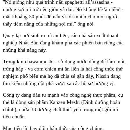
"Nó giống như quá trình nấu spaghetti all’assasina -
những sợi mì trở nên giòn và dai. Nó không hề 'ăn liền' -
mất khoảng 30 phút để nấu vì tôi muốn cho mọi người
thấy tiềm năng của những sợi mì," ông nói.
Quay lại nơi sinh ra mì ăn liền, các nhà sản xuất doanh
nghiệp Nhật Bản đang khám phá các phiên bản riêng của
những khả năng này.
Trong khi chawanmushi - sử dụng nước dùng để làm món
trứng hấp - và cơm chiên mì ăn liền là hai công thức thử
nghiệm phổ biến mà họ đã chia sẻ gần đây, Nissin đang
tìm kiếm những đột phá vượt xa các hồ sơ hương vị.
Công ty đang đầu tư mạnh vào công nghệ thực phẩm, cụ
thể là dòng sản phẩm Kanzen Meshi (Dinh dưỡng hoàn
chỉnh), chứa 33 dưỡng chất thiết yếu trong một gói mì
tiêu chuẩn.
Mục tiêu là thay đổi nhận thức của công chúng.