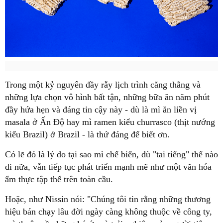
Trong một kỷ nguyên đầy rẫy lịch trình căng thẳng và
những lựa chọn vô hình bất tận, những bữa ăn năm phút
đầy hứa hẹn và đáng tin cậy này - dù là mì ăn liền vị
masala ở Ấn Độ hay mì ramen kiểu churrasco (thịt nướng
kiểu Brazil) ở Brazil - là thứ đáng để biết ơn.
Có lẽ đó là lý do tại sao mì chế biến, dù "tai tiếng" thế nào
đi nữa, vẫn tiếp tục phát triển mạnh mẽ như một văn hóa
ẩm thực tập thể trên toàn cầu.
Hoặc, như Nissin nói: "Chúng tôi tin rằng những thương
hiệu bán chạy lâu đời ngày càng không thuộc về công ty,