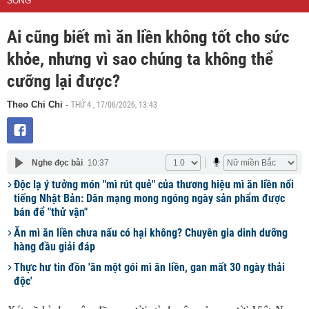
SỐNG
Ai cũng biết mì ăn liền không tốt cho sức
khỏe, nhưng vì sao chúng ta không thể
cưỡng lại được?
THỨ 4 , 17/06/2026, 13:43
Theo Chi Chi
-
Nghe đọc bài
10:37
Độc lạ ý tưởng món "mì rút quẻ" của thương hiệu mì ăn liền nổi
tiếng Nhật Bản: Dân mạng mong ngóng ngày sản phẩm được
bán để "thử vận"
Ăn mì ăn liền chưa nấu có hại không? Chuyên gia dinh dưỡng
hàng đầu giải đáp
Thực hư tin đồn 'ăn một gói mì ăn liền, gan mất 30 ngày thải
độc'