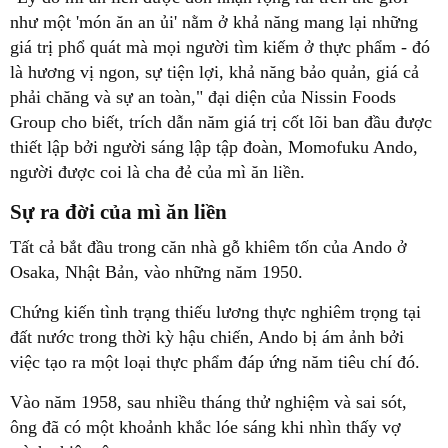
như một 'món ăn an ủi' nằm ở khả năng mang lại những
giá trị phổ quát mà mọi người tìm kiếm ở thực phẩm - đó
là hương vị ngon, sự tiện lợi, khả năng bảo quản, giá cả
phải chăng và sự an toàn," đại diện của Nissin Foods
Group cho biết, trích dẫn năm giá trị cốt lõi ban đầu được
thiết lập bởi người sáng lập tập đoàn, Momofuku Ando,
người được coi là cha đẻ của mì ăn liền.
Sự ra đời của mì ăn liền
Tất cả bắt đầu trong căn nhà gỗ khiêm tốn của Ando ở
Osaka, Nhật Bản, vào những năm 1950.
Chứng kiến tình trạng thiếu lương thực nghiêm trọng tại
đất nước trong thời kỳ hậu chiến, Ando bị ám ảnh bởi
việc tạo ra một loại thực phẩm đáp ứng năm tiêu chí đó.
Vào năm 1958, sau nhiều tháng thử nghiệm và sai sót,
ông đã có một khoảnh khắc lóe sáng khi nhìn thấy vợ