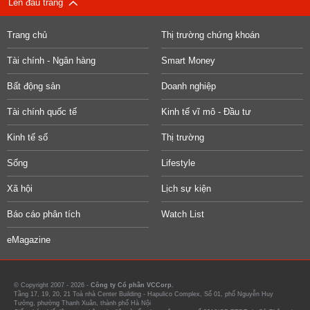
Lên đầu trang
Trang chủ
Thị trường chứng khoán
Tài chính - Ngân hàng
Smart Money
Bất động sản
Doanh nghiệp
Tài chính quốc tế
Kinh tế vĩ mô - Đầu tư
Kinh tế số
Thị trường
Sống
Lifestyle
Xã hội
Lịch sự kiện
Báo cáo phân tích
Watch List
eMagazine
© Copyright 2007 - 2026 -
Công ty Cổ phần VCCorp.
Tầng 17, 19, 20, 21 Toà nhà Center Building - Hapulico Complex, Số 01, phố Nguyễn Huy
Tưởng, phường Thanh Xuân, thành phố Hà Nội