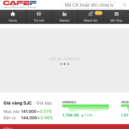
New
Home
Tin mới
Market
Watch list
Mở rộng
Giá vàng SJC
Giá bạc
VNINDEX
VN30
Mua vào
141,000
0.57%
1,768.06
1,91
0.19%
Bán ra
144,000
0.56%