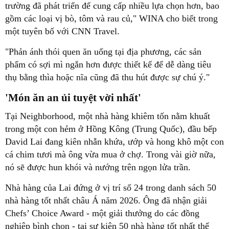
trường đã phát triển để cung cấp nhiều lựa chọn hơn, bao
gồm các loại vị bò, tôm và rau củ," WINA cho biết trong
một tuyên bố với CNN Travel.
"Phản ánh thói quen ăn uống tại địa phương, các sản
phẩm có sợi mì ngắn hơn được thiết kế để dễ dàng tiêu
thụ bằng thìa hoặc nĩa cũng đã thu hút được sự chú ý."
'Món ăn an ủi tuyệt vời nhất'
Tại Neighborhood, một nhà hàng khiêm tốn nằm khuất
trong một con hẻm ở Hồng Kông (Trung Quốc), đầu bếp
David Lai đang kiên nhẫn khứa, ướp và hong khô một con
cá chim tươi mà ông vừa mua ở chợ. Trong vài giờ nữa,
nó sẽ được hun khói và nướng trên ngọn lửa trần.
Nhà hàng của Lai đứng ở vị trí số 24 trong danh sách 50
nhà hàng tốt nhất châu Á năm 2026. Ông đã nhận giải
Chefs’ Choice Award - một giải thưởng do các đồng
nghiệp bình chọn - tại sự kiện 50 nhà hàng tốt nhất thế