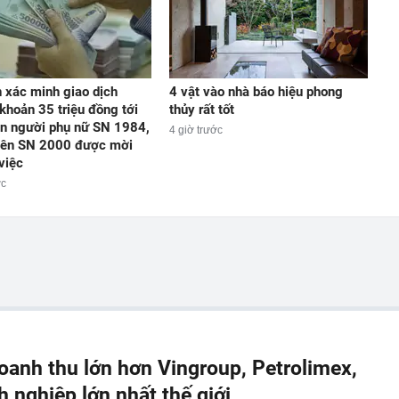
 xác minh giao dịch
4 vật vào nhà báo hiệu phong
khoản 35 triệu đồng tới
thủy rất tốt
ản người phụ nữ SN 1984,
4 giờ trước
iên SN 2000 được mời
việc
ớc
anh thu lớn hơn Vingroup, Petrolimex,
nghiệp lớn nhất thế giới