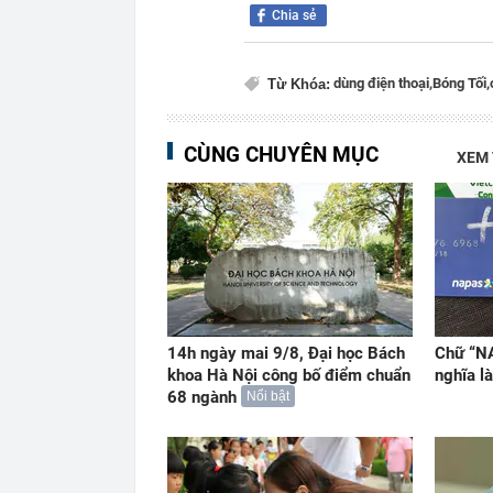
Chia sẻ
dùng điện thoại,
Bóng Tối,
Từ Khóa:
CÙNG CHUYÊN MỤC
XEM
14h ngày mai 9/8, Đại học Bách
Chữ “NA
khoa Hà Nội công bố điểm chuẩn
nghĩa là
68 ngành
Nổi bật