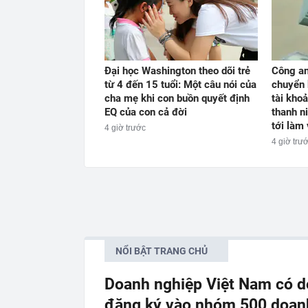
Đại học Washington theo dõi trẻ
Công an
từ 4 đến 15 tuổi: Một câu nói của
chuyển 
cha mẹ khi con buồn quyết định
tài kho
EQ của con cả đời
thanh n
tới làm 
4 giờ trước
4 giờ trư
NỔI BẬT TRANG CHỦ
Doanh nghiệp Việt Nam có do
đăng ký vào nhóm 500 doanh 