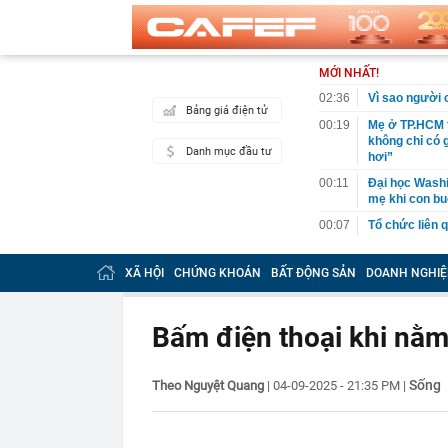
MỚI NHẤT!
02:36
Vì sao người c
Bảng giá điện tử
00:19
Mẹ ở TP.HCM t
không chỉ có 
Danh mục đầu tư
hơi”
00:11
Đại học Washin
mẹ khi con bu
00:07
Tổ chức liên 
Digiworld
00:05
VNDIRECT đưa
XÃ HỘI
CHỨNG KHOÁN
BẤT ĐỘNG SẢN
DOANH NGHIỆ
khoán
00:04
Doanh nghiệp 
đăng ký vào n
Bấm điện thoại khi nằm 
00:03
Lịch chốt quy
tức tiền mặt 
Sống
Theo Nguyệt Quang
|
04-09-2025 - 21:35 PM
|
00:02
"Sự thật" về 
00:01
Chuyên gia ch
vào nhịp són