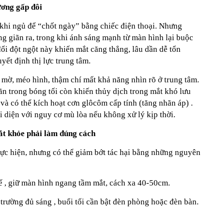
ương gấp đôi
 khi ngủ để “chốt ngày” bằng chiếc điện thoại. Nhưng
ộng giãn ra, trong khi ánh sáng mạnh từ màn hình lại buộc
 đổi đột ngột này khiến mắt căng thẳng, lâu dần dễ tổn
ết định thị lực trung tâm.
 mờ, méo hình, thậm chí mất khả năng nhìn rõ ở trung tâm.
ãn trong bóng tối còn khiến thủy dịch trong mắt khó lưu
 và có thể kích hoạt cơn
glôcôm cấp tính (tăng nhãn áp)
.
 diện với nguy cơ mù lòa nếu không xử lý kịp thời.
t khỏe phải làm đúng cách
hực hiện, nhưng có thể giảm bớt tác hại bằng những nguyên
hế
, giữ màn hình ngang tầm mắt, cách xa 40-50cm.
 trường đủ sáng
, buổi tối cần bật đèn phòng hoặc đèn bàn.