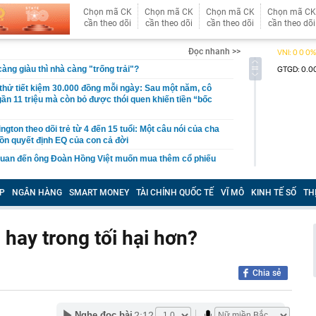
Chọn mã CK
Chọn mã CK
Chọn mã CK
Chọn mã CK
cần theo dõi
cần theo dõi
cần theo dõi
cần theo dõi
Đọc nhanh >>
àng giàu thì nhà càng "trống trải"?
hử tiết kiệm 30.000 đồng mỗi ngày: Sau một năm, cô
gần 11 triệu mà còn bỏ được thói quen khiến tiền “bốc
gton theo dõi trẻ từ 4 đến 15 tuổi: Một câu nói của cha
ồn quyết định EQ của con cả đời
quan đến ông Đoàn Hồng Việt muốn mua thêm cổ phiếu
 ra khuyến nghị quan trọng cho nhà đầu tư chứng
P
NGÂN HÀNG
SMART MONEY
TÀI CHÍNH QUỐC TẾ
VĨ MÔ
KINH TẾ SỐ
TH
Việt Nam có doanh thu lớn hơn Vingroup, Petrolimex,
hóm 500 doanh nghiệp lớn nhất thế giới
hay trong tối hại hơn?
ền cổ tức tuần 10-14/8: Một ngân hàng lớn "lăn chốt", cổ
cao nhất 100%
Chia sẻ
đại gia tâm linh Xuân Trường
ỉ ra một tín hiệu quan trọng cho thấy VN-Index sắp bước
g mới
2:12
Nghe đọc bài