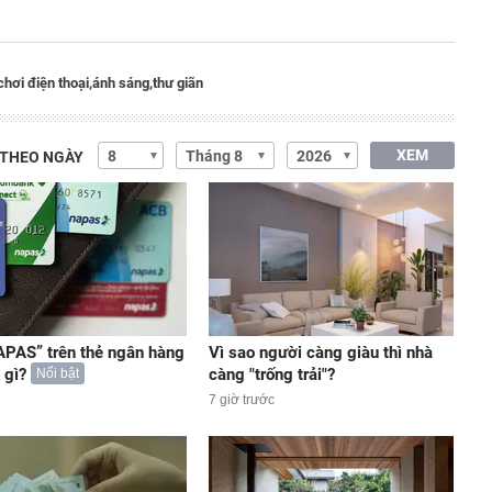
chơi điện thoại,
ánh sáng,
thư giãn
XEM
 THEO NGÀY
PAS” trên thẻ ngân hàng
Vì sao người càng giàu thì nhà
 gì?
càng "trống trải"?
Nổi bật
7 giờ trước