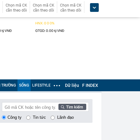
Chọn mã CK
Chọn mã CK
Chọn mã CK
cần theo dõi
cần theo dõi
cần theo dõi
Dữ liệu
F INDEX
Ị TRƯỜNG
SỐNG
LIFESTYLE
Công ty
Tin tức
Lãnh đạo