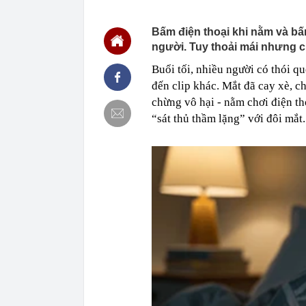
00:01
Giá vàng tăng 
00:01
Khoan sâu 4.7
Bấm điện thoại khi nằm và bấm
500 triệu m3 
người. Tuy thoải mái nhưng c
23:43
Công an xác m
Buổi tối, nhiều người có thói qu
người phụ nữ 
đến clip khác. Mắt đã cay xè, 
23:40
Ai sắp đi Thái
ngay cả khi h
chừng vô hại -
nằm chơi điện t
23:25
4 vật vào nhà 
“sát thủ thầm lặng” với đôi mắt.
23:18
Hoa hậu đẹp n
nhau như sam
23:10
Chất lỏng đen 
cả khu phố ph
23:01
Nam diễn viên
vừa mở quán l
22:59
Bật điều hòa 
một nửa: Bác 
22:53
Quang Hùng Ma
22:48
Danh tính tên 