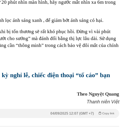
ứ 20 phút nhìn màn hình, hãy ngước mắt nhìn xa 6m trong
ính lọc ánh sáng xanh
, để giảm bớt ánh sáng có hại.
khi bị tổn thương sẽ rất khó phục hồi. Đừng vì vài phút
ướt cho sướng” mà đánh đổi bằng thị lực lâu dài. Sử dụng
ũng cần “thông minh” trong cách bảo vệ đôi mắt của chính
 kỳ nghỉ lễ, chiếc điện thoại “tố cáo” bạn
Theo Nguyệt Quang
Thanh niên Việt
04/09/2025 12:07 (GMT +7)
Copy link