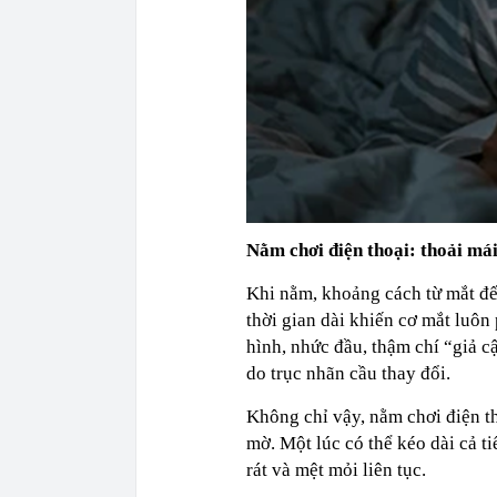
Nằm chơi điện thoại: thoải má
Khi nằm, khoảng cách từ mắt đế
thời gian dài khiến cơ mắt luôn 
hình, nhức đầu, thậm chí “giả cậ
do trục nhãn cầu thay đổi.
Không chỉ vậy, nằm chơi điện th
mờ. Một lúc có thể kéo dài cả ti
rát và mệt mỏi liên tục.