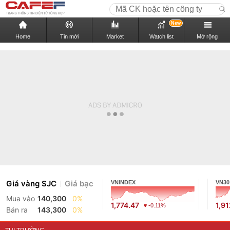
New
Home
Tin mới
Market
Watch list
Mở rộng
Giá vàng SJC
Giá bạc
VNINDEX
VN30
Mua vào
140,300
0%
1,774.47
1,91
-0.11%
Bán ra
143,300
0%