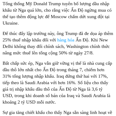
Tổng thống Mỹ Donald Trump tuyên bố lượng dầu nhập
khẩu từ Nga quá lớn, cho rằng việc Ấn Độ ngừng mua có
thể tạo thêm động lực để Moscow chấm dứt xung đột tại
Ukraine.
Để thúc đẩy lập trường này, ông Trump đã đe dọa áp thêm
25% thuế nhập khẩu đối với
hàng hóa
Ấn Độ. Khi New
Delhi không thay đổi chính sách, Washington chính thức
nâng mức thuế lên tổng cộng 50% từ ngày 27/8.
Bất chấp sức ép, Nga vẫn giữ vững vị thế là nhà cung cấp
dầu thô lớn nhất cho Ấn Độ trong tháng 7, chiếm hơn
31% tổng lượng nhập khẩu. Iraq đứng thứ hai với 17%,
tiếp theo là Saudi Arabia với hơn 16%. Số liệu cho thấy
giá trị nhập khẩu dầu thô của Ấn Độ từ Nga là 3,6 tỷ
USD, trong khi doanh số bán của Iraq và Saudi Arabia là
khoảng 2 tỷ USD mỗi nước.
Sự gia tăng chiết khấu cho thấy Nga sẵn sàng linh hoạt về