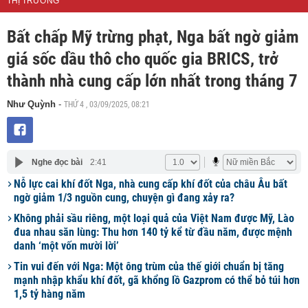
THỊ TRƯỜNG
Bất chấp Mỹ trừng phạt, Nga bất ngờ giảm
giá sốc dầu thô cho quốc gia BRICS, trở
thành nhà cung cấp lớn nhất trong tháng 7
THỨ 4 , 03/09/2025, 08:21
Như Quỳnh
-
Nghe đọc bài
2:41
Nỗ lực cai khí đốt Nga, nhà cung cấp khí đốt của châu Âu bất
ngờ giảm 1/3 nguồn cung, chuyện gì đang xảy ra?
Không phải sầu riêng, một loại quả của Việt Nam được Mỹ, Lào
đua nhau săn lùng: Thu hơn 140 tỷ kể từ đầu năm, được mệnh
danh ‘một vốn mười lời’
Tin vui đến với Nga: Một ông trùm của thế giới chuẩn bị tăng
mạnh nhập khẩu khí đốt, gã khổng lồ Gazprom có thể bỏ túi hơn
1,5 tỷ hàng năm