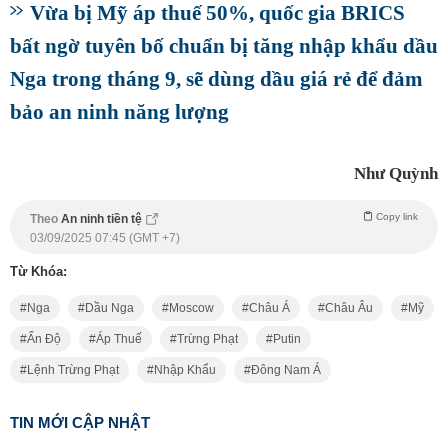
Vừa bị Mỹ áp thuế 50%, quốc gia BRICS
bất ngờ tuyên bố chuẩn bị tăng nhập khẩu dầu
Nga trong tháng 9, sẽ dùng dầu giá rẻ để đảm
bảo an ninh năng lượng
Như Quỳnh
Copy link
Theo
An ninh tiền tệ
03/09/2025 07:45 (GMT +7)
Từ Khóa:
Nga
Dầu Nga
Moscow
Châu Á
Châu Âu
Mỹ
Ấn Độ
Áp Thuế
Trừng Phạt
Putin
Lệnh Trừng Phạt
Nhập Khẩu
Đông Nam Á
TIN MỚI CẬP NHẬT