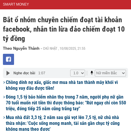
SMART MONEY
Bắt ổ nhóm chuyên chiếm đoạt tài khoản
facebook, nhắn tin lừa đảo chiếm đoạt 10
tỷ đồng
CHỦ NHẬT , 10/08/2025, 21:55
Theo Nguyễn Thành
-
Nghe đọc bài
1:07
Chồng dính nợ xấu, giấc mơ mua nhà tan thành mây khói vì
không vay đâu được tiền!
Đóng 1,5 tỷ bảo hiểm nhân thọ trong 7 năm, người phụ nữ gần
70 tuổi muốn rút tiền thì được thông báo: "Rút ngay chỉ còn 550
triệu, đóng tiếp 25 năm cũng trắng tay"
Mua nhà đất 3,3 tỷ, 2 năm sau giá vọt lên 7,5 tỷ, nữ chủ nhà
thừa nhận: 'Cuộc sống mong manh, tài sản gần chục tỷ cũng
không mang theo được'