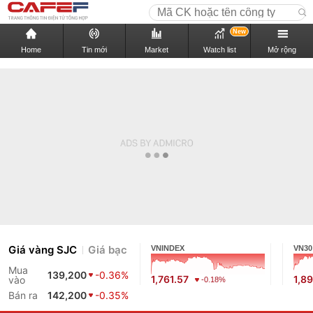
New
Home
Tin mới
Market
Watch list
Mở rộng
Giá vàng SJC
Giá bạc
VNINDEX
VN30
Mua
139,200
-0.36%
1,761.57
1,89
vào
-0.18%
Bán ra
142,200
-0.35%