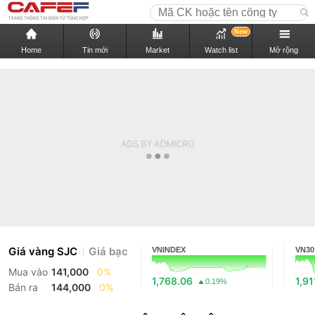
New
Home
Tin mới
Market
Watch list
Mở rộng
Giá vàng SJC
Giá bạc
VNINDEX
VN30
Mua vào
141,000
0%
1,768.06
1,91
0.19%
Bán ra
144,000
0%