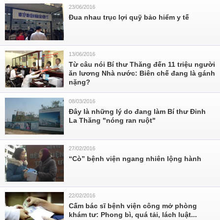
23/06/2016
Đua nhau trục lợi quỹ bảo hiểm y tế
13/06/2016
Từ câu nói Bí thư Thăng đến 11 triệu người
ăn lương Nhà nước: Biên chế đang là gánh
nặng?
08/03/2016
Đây là những lý do đang làm Bí thư Đinh
La Thăng "nóng ran ruột"
27/02/2016
“Cò” bệnh viện ngang nhiên lộng hành
22/02/2016
Cấm bác sĩ bệnh viện công mở phòng
khám tư: Phong bì, quá tải, lách luật...