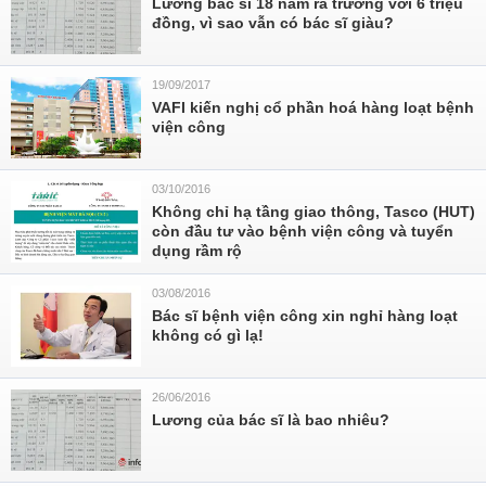
Lương bác sĩ 18 năm ra trường với 6 triệu
đồng, vì sao vẫn có bác sĩ giàu?
19/09/2017
VAFI kiến nghị cổ phần hoá hàng loạt bệnh
viện công
03/10/2016
Không chỉ hạ tầng giao thông, Tasco (HUT)
còn đầu tư vào bệnh viện công và tuyển
dụng rầm rộ
03/08/2016
Bác sĩ bệnh viện công xin nghỉ hàng loạt
không có gì lạ!
26/06/2016
Lương của bác sĩ là bao nhiêu?