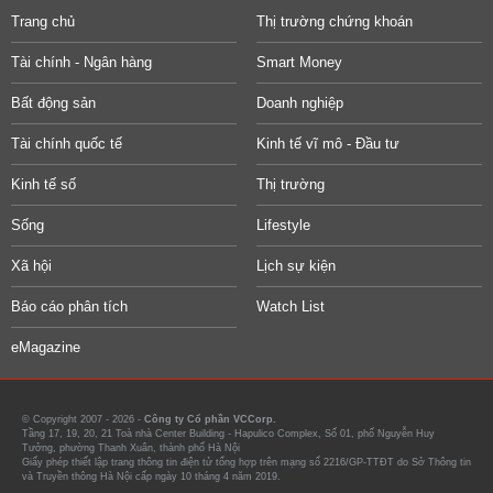
Trang chủ
Thị trường chứng khoán
Tài chính - Ngân hàng
Smart Money
Bất động sản
Doanh nghiệp
Tài chính quốc tế
Kinh tế vĩ mô - Đầu tư
Kinh tế số
Thị trường
Sống
Lifestyle
Xã hội
Lịch sự kiện
Báo cáo phân tích
Watch List
eMagazine
© Copyright 2007 - 2026 -
Công ty Cổ phần VCCorp.
Tầng 17, 19, 20, 21 Toà nhà Center Building - Hapulico Complex, Số 01, phố Nguyễn Huy
Tưởng, phường Thanh Xuân, thành phố Hà Nội
Giấy phép thiết lập trang thông tin điện tử tổng hợp trên mạng số 2216/GP-TTĐT do Sở Thông tin
và Truyền thông Hà Nội cấp ngày 10 tháng 4 năm 2019.