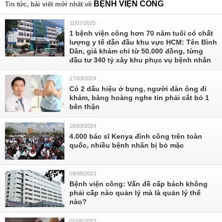
BỆNH VIỆN CÔNG
Tin tức, bài viết mới nhất về
11/07/2025
1 bệnh viện công hơn 70 năm tuổi có chất
lượng y tế dẫn đầu khu vực HCM: Tên Bình
Dân, giá khám chỉ từ 50.000 đồng, từng
đầu tư 340 tỷ xây khu phục vụ bệnh nhân
17/03/2024
Có 2 dấu hiệu ở bụng, người đàn ông đi
khám, bàng hoàng nghe tin phải cắt bỏ 1
bên thận
16/03/2024
4.000 bác sĩ Kenya đình công trên toàn
quốc, nhiều bệnh nhân bị bỏ mặc
09/08/2023
Bệnh viện công: Vấn đề cấp bách không
phải cấp nào quản lý mà là quản lý thế
nào?
01/06/2023