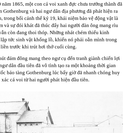
 năm 1865, một con cá voi xanh đực chưa trưởng thành đã
n Gothenburg và hai ngư dân địa phương đã phát hiện ra
n, trong bối cảnh thế kỷ 19, khái niệm bảo vệ động vật là
am và sự đói khát đã thúc đẩy hai người đàn ông mang rìu
i vẫn còn đang thoi thóp. Những nhát chém thiếu kinh
lập tức sinh vật khổng lồ, khiến nó phải oằn mình trong
liền trước khi trút hơi thở cuối cùng.
hút đám đông mang theo ngư cụ đến tranh giành chiến lợi
ngư dân đầu tiên đã vô tình tạo ra một khoảng thời gian
đốc bảo tàng Gothenburg lúc bấy giờ đã nhanh chóng huy
xác cá voi từ hai người phát hiện đầu tiên.