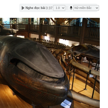
2027 trình làng với màn hình TFT và HSTC, đe dọa ngôi
3:37
Nghe đọc bài
amaha NVX và Honda SH
ng là ai mà gây sốt khi vướng nghi vấn hẹn hò Á hậu Việt?
giữ lời, mua hết lượng cổ phiếu đã đăng ký
n tại của tuyến cáp treo lên thẳng nơi được mệnh danh
ệt Nam": Khi nào đón khách?
nhà đã được ngân hàng bán đấu giá, một chủ tịch HĐQT
hà nước GVR, BCM, GAS... đồng loạt tăng trần: Điều gì
 lại cho học sinh Chuyên Tuyên Quang: Ông Đỗ Anh Tuấn
n chỉ đạo cấp tỉnh
Phát Invest "gom" thành công 10 triệu cổ phiếu HPX
công nút giao cửa ngõ phía Nam Hà Nội, cán đích cuối
ợt tìm kiếm về chủ đề việc làm trong 7 tháng đầu năm