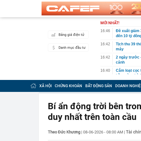
MỚI NHẤT!
16:46
Đề xuất giảm 
Bảng giá điện tử
đến 10 tỷ đồn
16:42
Tịch thu 39 th
Danh mục đầu tư
máy
16:42
2 ngày trước 
cánh
16:40
Cắm loạt cọc 
bằng tòa nhà 
16:38
9 trụ cầu Hồn
XÃ HỘI
CHỨNG KHOÁN
BẤT ĐỘNG SẢN
DOANH NGHIỆ
16:32
Đề xuất giảm 
tỷ đồng
Bí ẩn động trời bên tro
16:30
Vì sao ghế nh
duy nhất trên toàn cầu
16:30
Bắt giữ Lê Th
16:24
Sau ngày 31/8,
online của kh
Tài chí
Theo Đức Khương
|
08-06-2026 - 08:00 AM
|
16:24
"Tình hình vô
mạch" của Uk