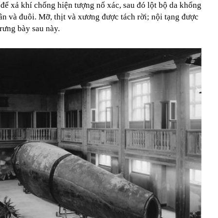
để xả khí chống hiện tượng nổ xác, sau đó lột bộ da khổng
ân và đuôi. Mỡ, thịt và xương được tách rời; nội tạng được
rưng bày sau này.