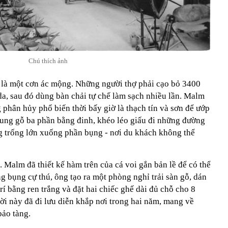
Chú thích ảnh
 là một cơn ác mộng. Những người thợ phải cạo bỏ 3400
da, sau đó dùng bàn chải tự chế làm sạch nhiều lần. Malm
phân hủy phổ biến thời bấy giờ là thạch tín và sơn để ướp
ung gỗ ba phần bằng đinh, khéo léo giấu đi những đường
 trống lớn xuống phần bụng - nơi du khách không thể
. Malm đã thiết kế hàm trên của cá voi gắn bản lề để có thể
 bụng cự thú, ông tạo ra một phòng nghỉ trải sàn gỗ, dán
rí bằng ren trắng và đặt hai chiếc ghế dài đủ chỗ cho 8
rời này đã đi lưu diễn khắp nơi trong hai năm, mang về
ảo tàng.