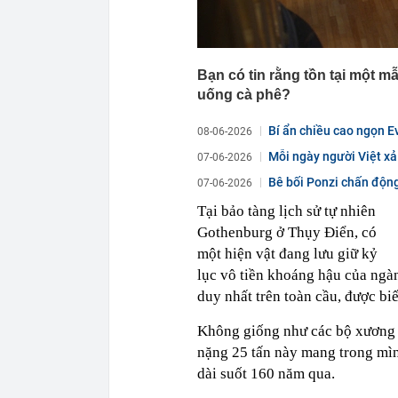
Bạn có tin rằng tồn tại một 
uống cà phê?
Bí ẩn chiều cao ngọn E
08-06-2026
Mỗi ngày người Việt xả 
07-06-2026
Bê bối Ponzi chấn động
07-06-2026
đoạt...
Tại bảo tàng lịch sử tự nhiên
Gothenburg ở Thụy Điển, có
một hiện vật đang lưu giữ kỷ
lục vô tiền khoáng hậu của ngàn
duy nhất trên toàn cầu, được bi
Không giống như các bộ xương t
nặng 25 tấn này mang trong mìn
dài suốt 160 năm qua.