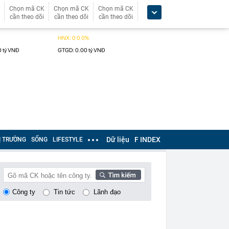
Chọn mã CK
Chọn mã CK
Chọn mã CK
cần theo dõi
cần theo dõi
cần theo dõi
Dữ liệu
F INDEX
Ị TRƯỜNG
SỐNG
LIFESTYLE
Công ty
Tin tức
Lãnh đạo