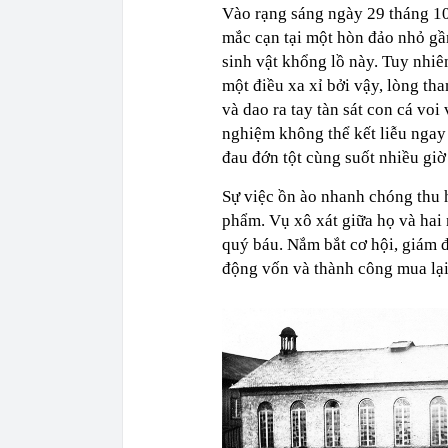
Vào rạng sáng ngày 29 tháng 10
mắc cạn tại một hòn đảo nhỏ gầ
sinh vật khổng lồ này. Tuy nhiê
một điều xa xỉ bởi vậy, lòng th
và dao ra tay tàn sát con cá vo
nghiệm không thể kết liễu ngay 
đau đớn tột cùng suốt nhiều giờ 
Sự việc ồn ào nhanh chóng thu 
phẩm. Vụ xô xát giữa họ và hai 
quý báu. Nắm bắt cơ hội, giám 
động vốn và thành công mua lại 