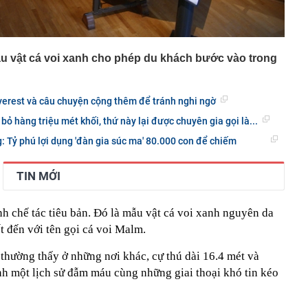
mẫu vật cá voi xanh cho phép du khách bước vào trong
verest và câu chuyện cộng thêm để tránh nghi ngờ
bỏ hàng triệu mét khối, thứ này lại được chuyên gia gọi là...
: Tỷ phú lợi dụng 'đàn gia súc ma' 80.000 con để chiếm
TIN MỚI
h chế tác tiêu bản. Đó là mẫu vật cá voi xanh nguyên da
ết đến với tên gọi cá voi Malm.
hường thấy ở những nơi khác, cự thú dài 16.4 mét và
h một lịch sử đẫm máu cùng những giai thoại khó tin kéo