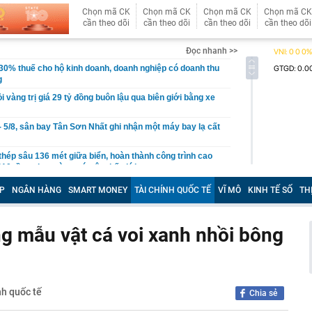
Chọn mã CK
Chọn mã CK
Chọn mã CK
Chọn mã CK
cần theo dõi
cần theo dõi
cần theo dõi
cần theo dõi
Đọc nhanh >>
30% thuế cho hộ kinh doanh, doanh nghiệp có doanh thu
g
ỏi vàng trị giá 29 tỷ đồng buôn lậu qua biên giới bằng xe
- 5/8, sân bay Tân Sơn Nhất ghi nhận một máy bay lạ cất
thép sâu 136 mét giữa biển, hoàn thành công trình cao
110 tầng chưa từng có trên thế giới
g Hà dần lộ diện giữa sông Hồng
P
NGÂN HÀNG
SMART MONEY
TÀI CHÍNH QUỐC TẾ
VĨ MÔ
KINH TẾ SỐ
TH
30% thuế cho hộ kinh doanh, doanh nghiệp thu dưới 10
ng mẫu vật cá voi xanh nhồi bông
ựa thường có lỗ tròn ở giữa?
ị Quỳnh SN 1995 trong phòng hát karaoke
 một ngân hàng có thể từ chối giao dịch rút/chuyển tiền
ách hàng trong trường hợp sau
nh quốc tế
Chia sẻ
 cùng phức tạp": Nga đổi chiến thuật, đánh vào "huyết
raine