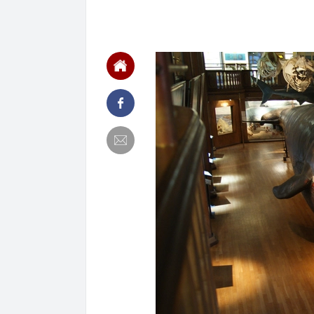
16:22
Honda PCX160 
vương của Y
16:18
Patrik Lê Gia
16:15
Một chủ tịch 
16:15
Tình hình hiệ
"lạnh nhất Vi
16:13
Lừa cho thuê 
công ty bị bắt
16:12
Cổ phiếu DN n
đã xảy ra?
16:12
Phương án thi
làm Trưởng Ba
16:07
Chủ tịch Hải 
16:06
Tăng tốc thi 
năm 2026
16:05
13,4 triệu lư