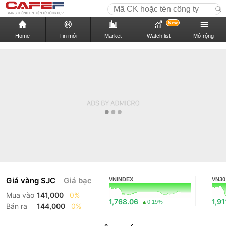
New
Home
Tin mới
Market
Watch list
Mở rộng
Giá vàng SJC
Giá bạc
VNINDEX
VN30
Mua vào
141,000
0%
1,768.06
1,91
0.19%
Bán ra
144,000
0%