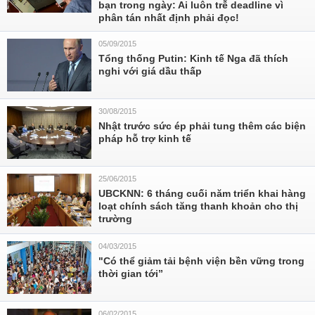
bạn trong ngày: Ai luôn trễ deadline vì
phân tán nhất định phải đọc!
05/09/2015
Tổng thống Putin: Kinh tế Nga đã thích
nghi với giá dầu thấp
30/08/2015
Nhật trước sức ép phải tung thêm các biện
pháp hỗ trợ kinh tế
25/06/2015
UBCKNN: 6 tháng cuối năm triển khai hàng
loạt chính sách tăng thanh khoản cho thị
trường
04/03/2015
"Có thể giảm tải bệnh viện bền vững trong
thời gian tới”
06/02/2015