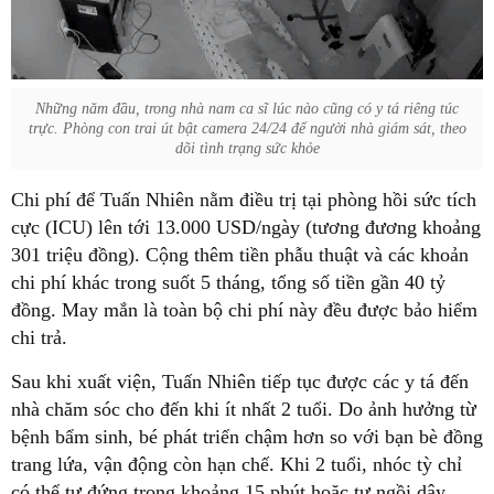
Những năm đầu, trong nhà nam ca sĩ lúc nào cũng có y tá riêng túc
trực. Phòng con trai út bật camera 24/24 để người nhà giám sát, theo
dõi tình trạng sức khỏe
Chi phí để Tuấn Nhiên nằm điều trị tại phòng hồi sức tích
cực (ICU) lên tới 13.000 USD/ngày (tương đương khoảng
301 triệu đồng). Cộng thêm tiền phẫu thuật và các khoản
chi phí khác trong suốt 5 tháng, tổng số tiền gần 40 tỷ
đồng. May mắn là toàn bộ chi phí này đều được bảo hiểm
chi trả.
Sau khi xuất viện, Tuấn Nhiên tiếp tục được các y tá đến
nhà chăm sóc cho đến khi ít nhất 2 tuổi. Do ảnh hưởng từ
bệnh bẩm sinh, bé phát triển chậm hơn so với bạn bè đồng
trang lứa, vận động còn hạn chế. Khi 2 tuổi, nhóc tỳ chỉ
có thể tự đứng trong khoảng 15 phút hoặc tự ngồi dậy.