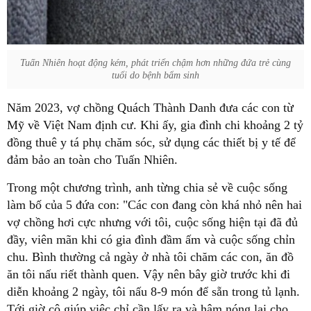
Tuấn Nhiên hoạt động kém, phát triển chậm hơn những đứa trẻ cùng
tuổi do bệnh bẩm sinh
Năm 2023, vợ chồng Quách Thành Danh đưa các con từ
Mỹ về Việt Nam định cư. Khi ấy, gia đình chi khoảng 2 tỷ
đồng thuê y tá phụ chăm sóc, sử dụng các thiết bị y tế để
đảm bảo an toàn cho Tuấn Nhiên.
Trong một chương trình, anh từng chia sẻ về cuộc sống
làm bố của 5 đứa con: "Các con đang còn khá nhỏ nên hai
vợ chồng hơi cực nhưng với tôi, cuộc sống hiện tại đã đủ
đầy, viên mãn khi có gia đình đầm ấm và cuộc sống chỉn
chu. Bình thường cả ngày ở nhà tôi chăm các con, ăn đồ
ăn tôi nấu riết thành quen. Vậy nên bây giờ trước khi đi
diễn khoảng 2 ngày, tôi nấu 8-9 món để sẵn trong tủ lạnh.
Tới giờ cô giúp việc chỉ cần lấy ra và hâm nóng lại cho