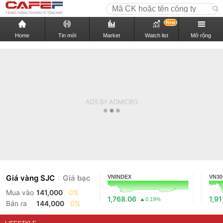
New
Home
Tin mới
Market
Watch list
Mở rộng
Giá vàng SJC
Giá bạc
VNINDEX
VN30
Mua vào
141,000
0%
1,768.06
1,91
0.19%
Bán ra
144,000
0%