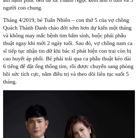
ấm hạnh phúc bên bà xã Thanh Ngọc kém anh 8 tuổi và 5
người con chung.
Tháng 4/2019, bé Tuấn Nhiên – con thứ 5 của vợ chồng
Quách Thành Danh chào đời sớm hơn dự kiến một tháng
và không may mắc bệnh tim bẩm sinh, buộc phải phẫu
thuật ngay khi mới 2 ngày tuổi. Sau đó, vợ chồng nam ca
sĩ tiếp tục nhận tin dữ khi bác sĩ phát hiện con trai còn bị
cao huyết áp phổi. Bé phải trải qua ca phẫu thuật kéo dài
6 tiếng để đặt ống thông tim, rồi được chuyển sang phòng
hồi sức tích cực, nằm điều trị và theo dõi liên tục suốt 5
tháng.