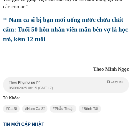
các con ăn".
Nam ca sĩ bị bạn mời uống nước chứa chất
cấm: Tuổi 50 hôn nhân viên mãn bên vợ là học
trò, kém 12 tuổi
Theo Minh Ngọc
Copy link
Theo
Phụ nữ số
05/09/2025 08:15 (GMT +7)
Từ Khóa:
Ca Sĩ
Nam Ca Sĩ
Phẫu Thuật
Bệnh Tật
TIN MỚI CẬP NHẬT