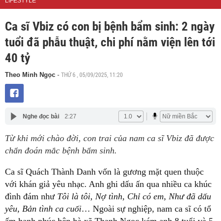
LIFESTYLE
Ca sĩ Vbiz có con bị bệnh bẩm sinh: 2 ngày
tuổi đã phẫu thuật, chi phí nằm viện lên tới
40 tỷ
THỨ 6 , 05/09/2025, 11:20
Theo Minh Ngọc
-
Nghe đọc bài
2:27
Từ khi mới chào đời, con trai của nam ca sĩ Vbiz đã được
chẩn đoán mắc bệnh bẩm sinh.
Ca sĩ Quách Thành Danh vốn là gương mặt quen thuộc
với khán giả yêu nhạc. Anh ghi dấu ấn qua nhiều ca khúc
đình đám như
Tôi là tôi, Nợ tình, Chỉ có em, Như đã dấu
yêu, Bản tình ca cuối
… Ngoài sự nghiệp, nam ca sĩ có tổ