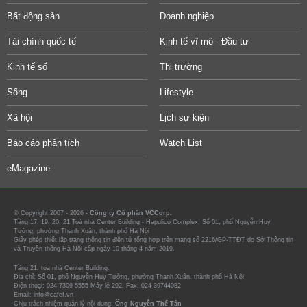
Bất động sản
Doanh nghiệp
Tài chính quốc tế
Kinh tế vĩ mô - Đầu tư
Kinh tế số
Thị trường
Sống
Lifestyle
Xã hội
Lịch sự kiện
Báo cáo phân tích
Watch List
eMagazine
© Copyright 2007 - 2026 -
Công ty Cổ phần VCCorp.
Tầng 17, 19, 20, 21 Toà nhà Center Building - Hapulico Complex, Số 01, phố Nguyễn Huy
Tưởng, phường Thanh Xuân, thành phố Hà Nội
Giấy phép thiết lập trang thông tin điện tử tổng hợp trên mạng số 2216/GP-TTĐT do Sở Thông tin
và Truyền thông Hà Nội cấp ngày 10 tháng 4 năm 2019.
Tầng 21, tòa nhà Center Building.
Địa chỉ: Số 01, phố Nguyễn Huy Tưởng, phường Thanh Xuân, thành phố Hà Nội
Điện thoại: 024 7309 5555 Máy lẻ 292. Fax: 024-39744082
Email: info@cafef.vn
Chịu trách nhiệm quản lý nội dung:
Ông Nguyễn Thế Tân