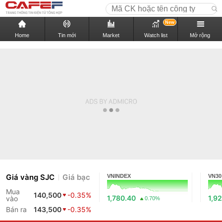
New
Home
Tin mới
Market
Watch list
Mở rộng
Giá vàng SJC
Giá bạc
VNINDEX
VN30
Mua
140,500
-0.35%
1,780.40
1,9
vào
0.70%
Bán ra
143,500
-0.35%