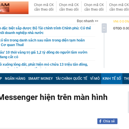
Chọn mã CK
Chọn mã CK
Chọn mã CK
Chọn mã CK
cần theo dõi
cần theo dõi
cần theo dõi
cần theo dõi
Đọc nhanh >>
 đặc biệt sắp được Bộ Tài chính trình Chính phủ: Có thể
 khối doanh nghiệp nhà nước
có tên trong danh sách sau nằm trong diện tạm hoãn
a Cơ quan Thuế
áu' 10 thỏi vàng trị giá 1,2 tỷ đồng do người làm vườn
 đang cắt cỏ
 xuống lòng đất, phát hiện mỏ chứa 13 triệu tấn đồng,
ng cùng hàng chục triệu kg bạc
đến ngân hàng rút 350 triệu sau khi gặp lại bạn cũ trên
P
NGÂN HÀNG
SMART MONEY
TÀI CHÍNH QUỐC TẾ
VĨ MÔ
KINH TẾ SỐ
TH
n lập tức báo công an
khách bóc trần công việc ít được cảm ơn nhất khi đi du
 40 tiếng lên lịch trình cho cả hội, bằng trọn một tuần đi
 Messenger hiện trên màn hình
ớn nhất châu Âu đón tin buồn
mọi thứ thành hàng hóa, chỉ còn một tài sản ngày càng
ộ biết tập trung
Chia sẻ
m xét mức lương công chức xã