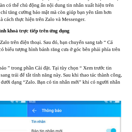
oàn có thể chủ động ẩn nội dung tin nhắn xuất hiện trên
 chỉ tăng cường bảo mật mà còn giúp bạn yên tâm hơn
à cách thực hiện trên Zalo và Messenger.
ình khoá trực tiếp trên ứng dụng
alo trên điện thoại. Sau đó, bạn chuyển sang tab “ Cá
 có biểu tượng hình bánh răng cưa ở góc bên phải phía trên
o ” trong phần Cài đặt. Tại tùy chọn “ Xem trước tin
 sang trái để tắt tính năng này. Sau khi thao tác thành công,
ị dưới dạng “Zalo. Bạn có tin nhắn mới” khi có người nhắn