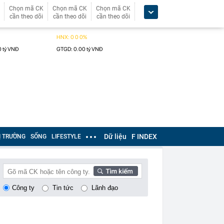
Chọn mã CK
Chọn mã CK
Chọn mã CK
cần theo dõi
cần theo dõi
cần theo dõi
Dữ liệu
F INDEX
Ị TRƯỜNG
SỐNG
LIFESTYLE
Công ty
Tin tức
Lãnh đạo