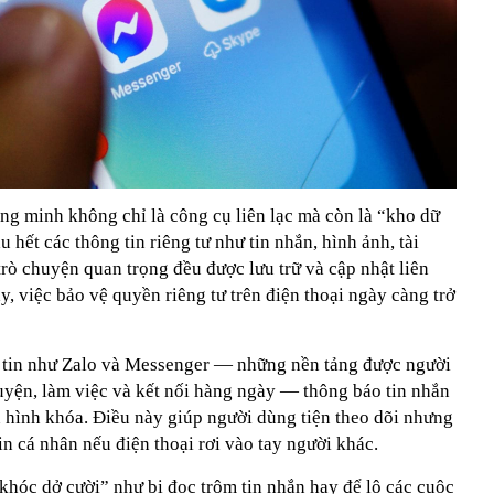
hông minh không chỉ là công cụ liên lạc mà còn là “kho dữ
 hết các thông tin riêng tư như tin nhắn, hình ảnh, tài
rò chuyện quan trọng đều được lưu trữ và cập nhật liên
vậy, việc bảo vệ quyền riêng tư trên điện thoại ngày càng trở
n tin như Zalo và Messenger — những nền tảng được người
uyện, làm việc và kết nối hàng ngày — thông báo tin nhắn
n hình khóa. Điều này giúp người dùng tiện theo dõi nhưng
in cá nhân nếu điện thoại rơi vào tay người khác.
khóc dở cười” như bị đọc trộm tin nhắn hay để lộ các cuộc