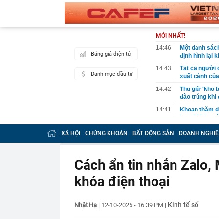
MỚI NHẤT!
14:46
Một danh sách
Bảng giá điện tử
định hình lại
14:43
Tất cả người 
Danh mục đầu tư
xuất cảnh củ
14:42
Thu giữ 'kho b
đào trúng khi
14:41
Khoan thăm dò
hơn 900 kg và
14:40
Người phụ nữ 
XÃ HỘI
CHỨNG KHOÁN
BẤT ĐỘNG SẢN
DOANH NGHIỆ
MXH, nhân viê
14:38
Hơn 2.000 du 
lịch nhóm: "Bỏ
Cách ẩn tin nhắn Zalo,
làm"
khóa điện thoại
14:35
Nền kinh tế l
14:35
AI đang biến 
đắt giá: Não b
Kinh tế số
Nhật Hạ
|
12-10-2025 - 16:39 PM
|
14:34
Kiến nghị xe