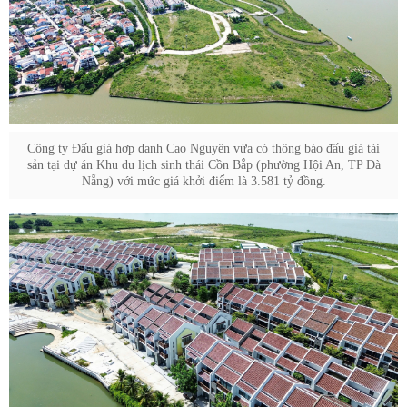
Công ty Đấu giá hợp danh Cao Nguyên vừa có thông báo đấu giá tài
sản tại dự án Khu du lịch sinh thái Cồn Bắp (phường Hội An, TP Đà
Nẵng) với mức giá khởi điểm là 3.581 tỷ đồng.