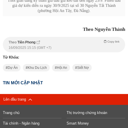
Thời gian đăng ký tham gia đấu giá kéo dài đến ngày 25/9. Phiên đấu
giá dự kiến diễn ra ngày 30/9/2025 tại số 30 Nguyễn Tất Thành
(phường Hội An Tây, Đà Nẵng).
Theo Nguyễn Thành
Copy link
Theo
Tiền Phong
16/09/2025 15:15 (GMT +7)
Từ Khóa:
Dự Án
Khu Du Lịch
Hội An
Siết Nợ
TIN MỚI CẬP NHẬT
Lên đầu trang
Trang chủ
Thị trường chứng khoán
Tài chính - Ngân hàng
Smart Money