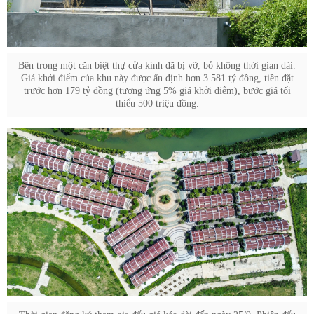
Bên trong một căn biệt thự cửa kính đã bị vỡ, bỏ không thời gian dài.
Giá khởi điểm của khu này được ấn định hơn 3.581 tỷ đồng, tiền đặt
trước hơn 179 tỷ đồng (tương ứng 5% giá khởi điểm), bước giá tối
thiểu 500 triệu đồng.