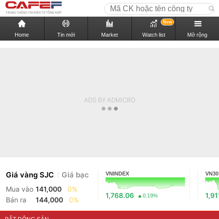
New
Home
Tin mới
Market
Watch list
Mở rộng
Giá vàng SJC
Giá bạc
VNINDEX
VN30
Mua vào
141,000
0%
1,768.06
1,91
0.19%
Bán ra
144,000
0%