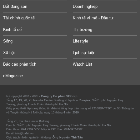
Bất động sản
Doanh nghiệp
Tài chính quốc tế
Kinh tế vĩ mô - Đầu tư
Kinh tế số
Thị trường
Sống
Lifestyle
Xã hội
Lịch sự kiện
Báo cáo phân tích
Watch List
eMagazine
© Copyright 2007 - 2026 -
Công ty Cổ phần VCCorp.
Tầng 17, 19, 20, 21 Toà nhà Center Building - Hapulico Complex, Số 01, phố Nguyễn Huy
Tưởng, phường Thanh Xuân, thành phố Hà Nội
Giấy phép thiết lập trang thông tin điện tử tổng hợp trên mạng số 2216/GP-TTĐT do Sở Thông tin
và Truyền thông Hà Nội cấp ngày 10 tháng 4 năm 2019.
Tầng 21, tòa nhà Center Building.
Địa chỉ: Số 01, phố Nguyễn Huy Tưởng, phường Thanh Xuân, thành phố Hà Nội
Điện thoại: 024 7309 5555 Máy lẻ 292. Fax: 024-39744082
Email: info@cafef.vn
Chịu trách nhiệm quản lý nội dung:
Ông Nguyễn Thế Tân