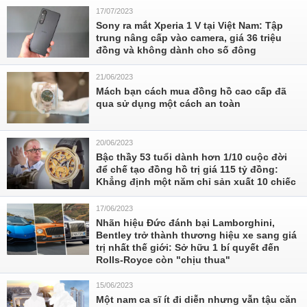
17/07/2023
Sony ra mắt Xperia 1 V tại Việt Nam: Tập
trung nâng cấp vào camera, giá 36 triệu
đồng và không dành cho số đông
21/06/2023
Mách bạn cách mua đồng hồ cao cấp đã
qua sử dụng một cách an toàn
20/06/2023
Bậc thầy 53 tuổi dành hơn 1/10 cuộc đời
để chế tạo đồng hồ trị giá 115 tỷ đồng:
Khẳng định một năm chỉ sản xuất 10 chiếc
17/06/2023
Nhãn hiệu Đức đánh bại Lamborghini,
Bentley trở thành thương hiệu xe sang giá
trị nhất thế giới: Sở hữu 1 bí quyết đến
Rolls-Royce còn "chịu thua"
15/06/2023
Một nam ca sĩ ít đi diễn nhưng vẫn tậu căn