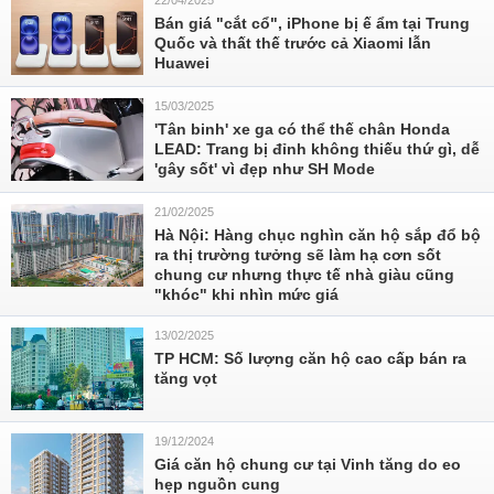
22/04/2025
Bán giá "cắt cổ", iPhone bị ế ẩm tại Trung
Quốc và thất thế trước cả Xiaomi lẫn
Huawei
15/03/2025
'Tân binh' xe ga có thể thế chân Honda
LEAD: Trang bị đỉnh không thiếu thứ gì, dễ
'gây sốt' vì đẹp như SH Mode
21/02/2025
Hà Nội: Hàng chục nghìn căn hộ sắp đổ bộ
ra thị trường tưởng sẽ làm hạ cơn sốt
chung cư nhưng thực tế nhà giàu cũng
"khóc" khi nhìn mức giá
13/02/2025
TP HCM: Số lượng căn hộ cao cấp bán ra
tăng vọt
19/12/2024
Giá căn hộ chung cư tại Vinh tăng do eo
hẹp nguồn cung