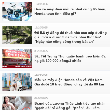
16/01/2026
Bán xe máy điện mới rẻ nhất cũng 65 triệu,
Honda toan tính điều gì?
18/10/2025
Đổ 5,8 tỷ đồng để thuê nhà cao cấp dưỡng
già, mới ở được 3 năm đã phải thốt lên:
“Ngày nào cũng sống trong bất an”
03/10/2025
Sát Tết Trung Thu, quầy bánh treo biển đại
hạ giá 100.000 đồng/3 chiếc
15/08/2025
Mẫu xe máy điện Honda sắp về Việt Nam:
Giá dưới 10 triệu đồng, chạy tối đa 80 km
07/08/2025
Brand của Lương Thùy Linh tiếp tục nhận
"gạch đá" vì đóng gói "phèn", ẩu, kém