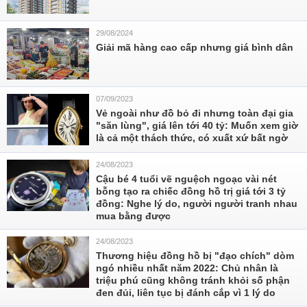
29/08/2024
Giải mã hàng cao cấp nhưng giá bình dân
07/09/2023
Vẻ ngoài như đồ bỏ đi nhưng toàn đại gia
"săn lùng", giá lên tới 40 tỷ: Muốn xem giờ
là cả một thách thức, có xuất xứ bất ngờ
24/08/2023
Cậu bé 4 tuổi vẽ nguệch ngoạc vài nét
bỗng tạo ra chiếc đồng hồ trị giá tới 3 tỷ
đồng: Nghe lý do, người người tranh nhau
mua bằng được
24/08/2023
Thương hiệu đồng hồ bị "đạo chích" dòm
ngó nhiều nhất năm 2022: Chủ nhân là
triệu phú cũng không tránh khỏi số phận
đen đủi, liên tục bị đánh cắp vì 1 lý do