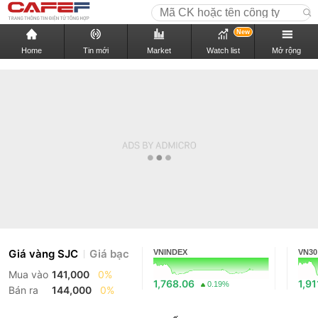
New
Home
Tin mới
Market
Watch list
Mở rộng
Giá vàng SJC
Giá bạc
VNINDEX
VN30
Mua vào
141,000
0%
1,768.06
1,91
0.19%
Bán ra
144,000
0%