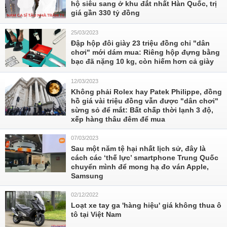
hộ siêu sang ở khu đắt nhất Hàn Quốc, trị
giá gần 330 tỷ đồng
25/03/2023
Đập hộp đôi giày 23 triệu đồng chỉ "dân
chơi" mới dám mua: Riêng hộp đựng bằng
bạc đã nặng 10 kg, còn hiếm hơn cả giày
12/03/2023
Không phải Rolex hay Patek Philippe, đồng
hồ giá vài triệu đồng vẫn được "dân chơi"
sừng sỏ để mắt: Bất chấp thời lạnh 3 độ,
xếp hàng thâu đêm để mua
07/03/2023
Sau một năm tệ hại nhất lịch sử, đây là
cách các ‘thế lực’ smartphone Trung Quốc
chuyển mình để mong hạ đo ván Apple,
Samsung
02/12/2022
Loạt xe tay ga 'hàng hiệu' giá không thua ô
tô tại Việt Nam