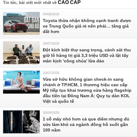
CAO CẤP
Tin tức, bài viết mới nhất về
04/08/2026
Toyota thừa nhận không cạnh tranh được
xe Trung Quốc giá rẻ nên phải… tăng giá
đắt hơn
29/07/2026
Đột kích biệt thự sang trọng, cảnh sát thu
giữ lô hàng trị giá 3,3 triệu USD và lật tẩy
màn kịch 'công chúa' lừa đảo
10/07/2026
Vừa sở hữu không gian check-in sang
chảnh ở TP.HCM, 1 thương hiệu cao cấp
Mỹ tiếp tục khai trương cửa hàng flagship
đầu tiên tại Đông Nam Á: Quy tụ dàn KOL
Việt và quốc tế
05/04/2026
1 cỗ máy nhỏ hơn cả que diêm nhưng đủ
sức làm khó cả ngành đồng hồ suốt gần
100 năm