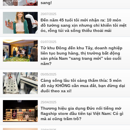
sang!
20/07/2025
Đến năm 45 tuổi tôi mới nhận ra: 10 món
đồ tưởng sang xịn nhưng chỉ khiến tôi mệt
óc, rỗng túi và sống thiếu thoải mái
01/07/2025
Từ khu Đông đến khu Tây, doanh nghiệp
liên tục bung hàng, thị trường bất động
sản phía Nam “sang trang mới” vào cuối
năm?
05/05/2025
Càng sống lâu tôi càng thấm thía: 5 món
đồ này KHÔNG cần mua đắt, bạn đừng dại
đuổi theo xa xỉ!
25/04/2025
Thương hiệu gia dụng Đức nổi tiếng mở
flagship store đầu tiên tại Việt Nam: Có gì
mà ai cũng trầm trồ?