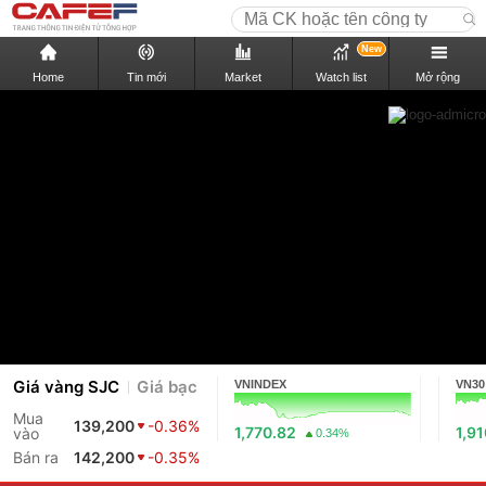
New
Home
Tin mới
Market
Watch list
Mở rộng
Giá vàng SJC
Giá bạc
VNINDEX
VN30
Mua
139,200
-0.36%
1,770.82
1,9
vào
0.34%
Bán ra
142,200
-0.35%