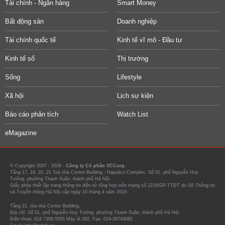
Tài chính - Ngân hàng
Smart Money
Bất động sản
Doanh nghiệp
Tài chính quốc tế
Kinh tế vĩ mô - Đầu tư
Kinh tế số
Thị trường
Sống
Lifestyle
Xã hội
Lịch sự kiện
Báo cáo phân tích
Watch List
eMagazine
© Copyright 2007 - 2026 -
Công ty Cổ phần VCCorp.
Tầng 17, 19, 20, 21 Toà nhà Center Building - Hapulico Complex, Số 01, phố Nguyễn Huy
Tưởng, phường Thanh Xuân, thành phố Hà Nội
Giấy phép thiết lập trang thông tin điện tử tổng hợp trên mạng số 2216/GP-TTĐT do Sở Thông tin
và Truyền thông Hà Nội cấp ngày 10 tháng 4 năm 2019.
Tầng 21, tòa nhà Center Building.
Địa chỉ: Số 01, phố Nguyễn Huy Tưởng, phường Thanh Xuân, thành phố Hà Nội
Điện thoại: 024 7309 5555 Máy lẻ 292. Fax: 024-39744082