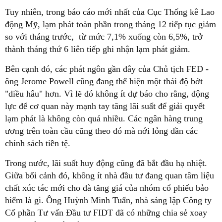
Tuy nhiên, trong báo cáo mới nhất của Cục Thống kê Lao
động Mỹ, lạm phát toàn phần trong tháng 12 tiếp tục giảm
so với tháng trước, từ mức 7,1% xuống còn 6,5%, trở
thành tháng thứ 6 liên tiếp ghi nhận lạm phát giảm.
Bên cạnh đó, các phát ngôn gần đây của Chủ tịch FED -
ông Jerome Powell cũng đang thể hiện một thái độ bớt
"diều hâu" hơn. Vì lẽ đó không ít dự báo cho rằng, động
lực để cơ quan này mạnh tay tăng lãi suất để giải quyết
lạm phát là không còn quá nhiều. Các ngân hàng trung
ương trên toàn cầu cũng theo đó mà nới lỏng dần các
chính sách tiền tệ.
Trong nước, lãi suất huy động cũng đã bắt đầu hạ nhiệt.
Giữa bối cảnh đó, không ít nhà đầu tư đang quan tâm liệu
chất xúc tác mới cho đà tăng giá của nhóm cổ phiếu bảo
hiểm là gì. Ông Huỳnh Minh Tuấn, nhà sáng lập Công ty
Cổ phần Tư vấn Đầu tư FIDT đã có những chia sẻ xoay