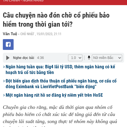
TÀI CHÍNH - NGÂN HÀNG
Câu chuyện nào đón chờ cổ phiếu bảo
hiểm trong thời gian tới?
CHỦ NHẬT , 15/01/2023, 21:11
Văn Tuệ
-
Nghe đọc bài
4:36
Ngân hàng tuần qua: Big4 lãi tỷ USD, thêm ngân hàng có kế
hoạch trả cổ tức bằng tiền
Đột biến giao dịch thỏa thuận cổ phiếu ngân hàng, cơ cấu cổ
đông Eximbank và LienVietPostBank ''biến động''
Một ngân hàng rút hồ sơ đăng ký niêm yết trên HoSE
Chuyên gia cho rằng, mặc dù thời gian qua nhóm cổ
phiếu bảo hiểm có chất xúc tác để tăng giá đến từ câu
chuyện lãi suất tăng, song thực tế nhóm này không quá