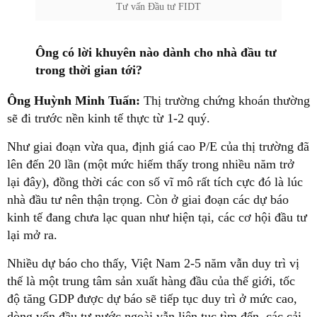
Tư vấn Đầu tư FIDT
Ông có lời khuyên nào dành cho nhà đầu tư
trong thời gian tới?
Ông Huỳnh Minh Tuấn:
Thị trường chứng khoán thường
sẽ đi trước nền kinh tế thực từ 1-2 quý.
Như giai đoạn vừa qua, định giá cao P/E của thị trường đã
lên đến 20 lần (một mức hiếm thấy trong nhiều năm trở
lại đây), đồng thời các con số vĩ mô rất tích cực đó là lúc
nhà đầu tư nên thận trọng. Còn ở giai đoạn các dự báo
kinh tế đang chưa lạc quan như hiện tại, các cơ hội đầu tư
lại mở ra.
Nhiều dự báo cho thấy, Việt Nam 2-5 năm vẫn duy trì vị
thế là một trung tâm sản xuất hàng đầu của thế giới, tốc
độ tăng GDP được dự báo sẽ tiếp tục duy trì ở mức cao,
dòng vốn đầu tư nước ngoài vẫn liên tục tìm đến, các cải