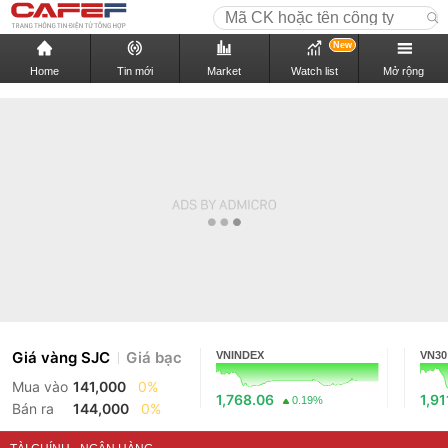
New
Home
Tin mới
Market
Watch list
Mở rộng
Giá vàng SJC
Giá bạc
VNINDEX
VN30
Mua vào
141,000
0%
1,768.06
1,91
0.19%
Bán ra
144,000
0%