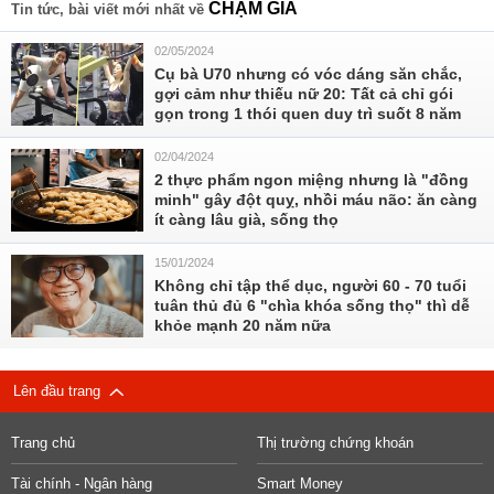
CHẬM GIÀ
Tin tức, bài viết mới nhất về
02/05/2024
Cụ bà U70 nhưng có vóc dáng săn chắc,
gợi cảm như thiếu nữ 20: Tất cả chỉ gói
gọn trong 1 thói quen duy trì suốt 8 năm
02/04/2024
2 thực phẩm ngon miệng nhưng là "đồng
minh" gây đột quỵ, nhồi máu não: ăn càng
ít càng lâu già, sống thọ
15/01/2024
Không chỉ tập thể dục, người 60 - 70 tuổi
tuân thủ đủ 6 "chìa khóa sống thọ" thì dễ
khỏe mạnh 20 năm nữa
Lên đầu trang
Trang chủ
Thị trường chứng khoán
Tài chính - Ngân hàng
Smart Money