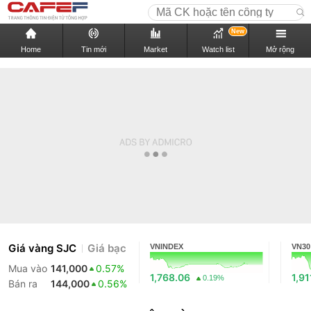
New
Home
Tin mới
Market
Watch list
Mở rộng
Giá vàng SJC
Giá bạc
VNINDEX
VN30
Mua vào
141,000
0.57%
1,768.06
1,91
0.19%
Bán ra
144,000
0.56%