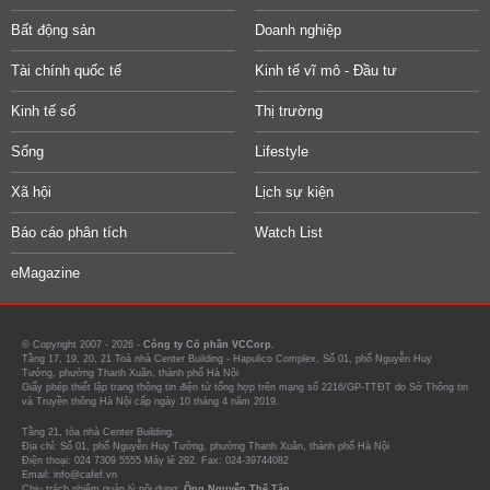
Bất động sản
Doanh nghiệp
Tài chính quốc tế
Kinh tế vĩ mô - Đầu tư
Kinh tế số
Thị trường
Sống
Lifestyle
Xã hội
Lịch sự kiện
Báo cáo phân tích
Watch List
eMagazine
© Copyright 2007 - 2026 -
Công ty Cổ phần VCCorp.
Tầng 17, 19, 20, 21 Toà nhà Center Building - Hapulico Complex, Số 01, phố Nguyễn Huy
Tưởng, phường Thanh Xuân, thành phố Hà Nội
Giấy phép thiết lập trang thông tin điện tử tổng hợp trên mạng số 2216/GP-TTĐT do Sở Thông tin
và Truyền thông Hà Nội cấp ngày 10 tháng 4 năm 2019.
Tầng 21, tòa nhà Center Building.
Địa chỉ: Số 01, phố Nguyễn Huy Tưởng, phường Thanh Xuân, thành phố Hà Nội
Điện thoại: 024 7309 5555 Máy lẻ 292. Fax: 024-39744082
Email: info@cafef.vn
Chịu trách nhiệm quản lý nội dung:
Ông Nguyễn Thế Tân