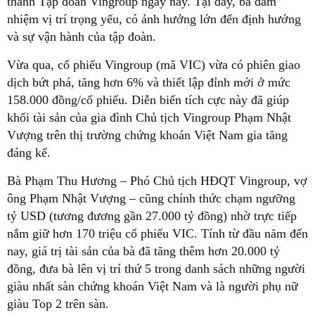
thành Tập đoàn Vingroup ngày nay. Tại đây, bà đảm
nhiệm vị trí trọng yếu, có ảnh hưởng lớn đến định hướng
và sự vận hành của tập đoàn.
Vừa qua, cổ phiếu Vingroup (mã VIC) vừa có phiên giao
dịch bứt phá, tăng hơn 6% và thiết lập đỉnh mới ở mức
158.000 đồng/cổ phiếu. Diễn biến tích cực này đã giúp
khối tài sản của gia đình Chủ tịch Vingroup Phạm Nhật
Vượng trên thị trường chứng khoán Việt Nam gia tăng
đáng kể.
Bà Phạm Thu Hương – Phó Chủ tịch HĐQT Vingroup, vợ
ông Phạm Nhật Vượng – cũng chính thức chạm ngưỡng
tỷ USD (tương đương gần 27.000 tỷ đồng) nhờ trực tiếp
nắm giữ hơn 170 triệu cổ phiếu VIC. Tính từ đầu năm đến
nay, giá trị tài sản của bà đã tăng thêm hơn 20.000 tỷ
đồng, đưa bà lên vị trí thứ 5 trong danh sách những người
giàu nhất sàn chứng khoán Việt Nam và là người phụ nữ
giàu Top 2 trên sàn.