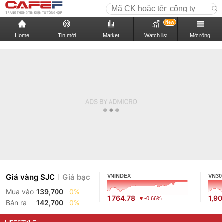
New
Home
Tin mới
Market
Watch list
Mở rộng
Giá vàng SJC
Giá bạc
VNINDEX
VN30
Mua vào
139,700
0%
1,764.78
1,9
-0.66%
Bán ra
142,700
0%