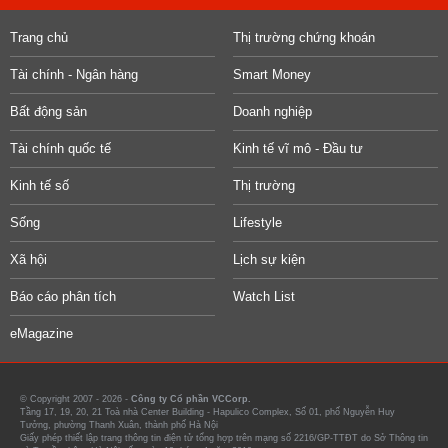
Trang chủ
Thị trường chứng khoán
Tài chính - Ngân hàng
Smart Money
Bất động sản
Doanh nghiệp
Tài chính quốc tế
Kinh tế vĩ mô - Đầu tư
Kinh tế số
Thị trường
Sống
Lifestyle
Xã hội
Lịch sự kiện
Báo cáo phân tích
Watch List
eMagazine
© Copyright 2007 - 2026 -
Công ty Cổ phần VCCorp.
Tầng 17, 19, 20, 21 Toà nhà Center Building - Hapulico Complex, Số 01, phố Nguyễn Huy
Tưởng, phường Thanh Xuân, thành phố Hà Nội
Giấy phép thiết lập trang thông tin điện tử tổng hợp trên mạng số 2216/GP-TTĐT do Sở Thông tin