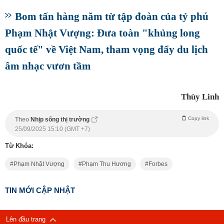
Bom tấn hàng năm từ tập đoàn của tỷ phú
Phạm Nhật Vượng: Đưa toàn "khủng long
quốc tế" về Việt Nam, tham vọng đẩy du lịch
âm nhạc vươn tầm
Thùy Linh
Copy link
Theo
Nhịp sống thị trường
25/09/2025 15:10 (GMT +7)
Từ Khóa:
Phạm Nhật Vượng
Phạm Thu Hương
Forbes
TIN MỚI CẬP NHẬT
Lên đầu trang