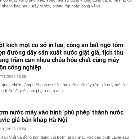
n gỗ ngày càng phổ biến, song nếu sử dụng không đúng cách, bề mặt có
ể nhanh bạc màu, trầy xước, phồng rộp hoặc cong vênh.
 Nam Á khởi đóng tàu ngầm Scorpene tối tân
ét miễn nhiệm chức vụ Ủy viên UBND thành phố với 11
 ngành
chỉ đặt một chậu cây 4 năm tuổi trong phòng khách, ai
khen: “Nhìn thôi đã thấy thư thái”
 điện thoại Android không còn chạy được ứng dụng
ột kích một cơ sở in lụa, công an bất ngờ tóm
ọn đường dây sản xuất nước giặt giả, tịch thu
g Quốc đề xuất nhiều dự án lớn tại Quảng Trị
àng trăm can nhựa chứa hóa chất cùng máy
u túi bọc chứa 21 tỷ đồng tiền mặt trôi dạt vào bờ biển
rộn công nghiệp
ông báo đóng cửa nhà hàng sau 2 năm
/11/2025 15:30
Cả đang nghiên cứu đầu tư nhiều dự án với tổng mức
n gần 350.000 tỷ đồng
 quan chức năng triệt phá cơ sở sản xuất chất tẩy rửa giả quy mô lớn,
ng thời bắt giữ nghi phạm cầm đầu.
ề đã đứng trước quạt mạnh: Thói quen tưởng mát lại gây
ơm nước máy vào bình 'phù phép' thành nước
avie giả bán khắp Hà Nội
/10/2025 15:54
 Văn Viết và đồng bọn dùng vòi bơm nước máy vào các bình Lavie sau