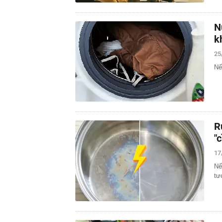
N
k
25
Nế
R
"
17
Nế
tư