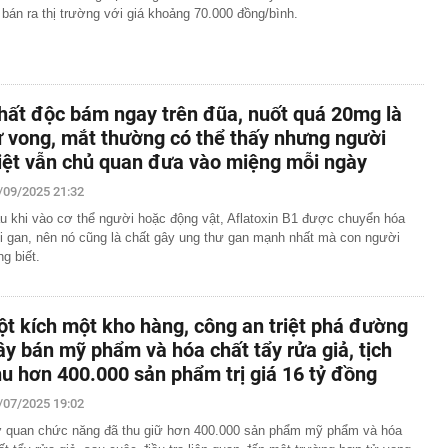
 bán ra thị trường với giá khoảng 70.000 đồng/bình.
hất độc bám ngay trên đũa, nuốt quá 20mg là
ử vong, mắt thường có thể thấy nhưng người
iệt vẫn chủ quan đưa vào miệng mỗi ngày
/09/2025 21:32
u khi vào cơ thể người hoặc động vật, Aflatoxin B1 được chuyển hóa
i gan, nên nó cũng là chất gây ung thư gan mạnh nhất mà con người
ng biết.
ột kích một kho hàng, công an triệt phá đường
ây bán mỹ phẩm và hóa chất tẩy rửa giả, tịch
hu hơn 400.000 sản phẩm trị giá 16 tỷ đồng
/07/2025 19:02
 quan chức năng đã thu giữ hơn 400.000 sản phẩm mỹ phẩm và hóa