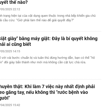
uyết thế nào?
/05/2025 22:12
nh trạng hiện tại của vật dụng quen thuộc trong nhà bếp khiến gia chủ
ải cầu cứu: "Giờ phải làm thế nào để giải quyết đây?"
Giặt giày" bằng máy giặt: Đây là bí quyết không
hải ai cũng biết
/05/2025 14:15
ỉ với vài bước chuẩn bị và tuân thủ đúng hướng dẫn, bạn có thể "hô
ến" đôi giày bẩn thành như mới mà không cần cật lực chà rửa.
huyên thật: Khi làm 7 việc này nhất định phải
eo găng tay, nếu không thì "rước bệnh vào
gười"
/04/2025 15:42