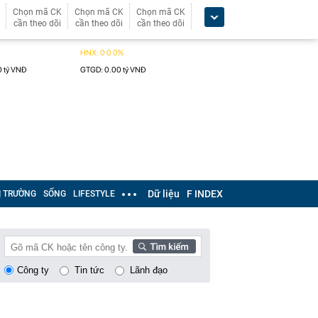
Chọn mã CK
Chọn mã CK
Chọn mã CK
cần theo dõi
cần theo dõi
cần theo dõi
Dữ liệu
F INDEX
Ị TRƯỜNG
SỐNG
LIFESTYLE
Công ty
Tin tức
Lãnh đạo