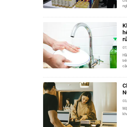
ch
ng
K
h
r
07
Hầ
tr
cặ
C
N
03
Mặ
kh