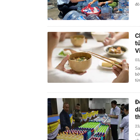
đó
C
t
V
03
Sa
bở
từ
Đ
d
t
23
Cơ