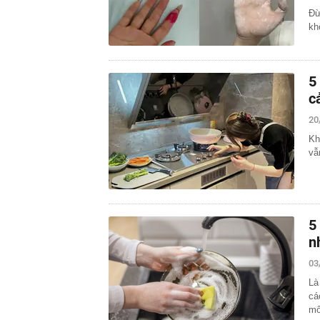
Đừ
kh
5
c
20
Kh
vẫ
5
n
03
Là
cá
mố