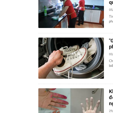
q
05
Tì
ph
"
p
03
Ch
bi
K
đ
n
29