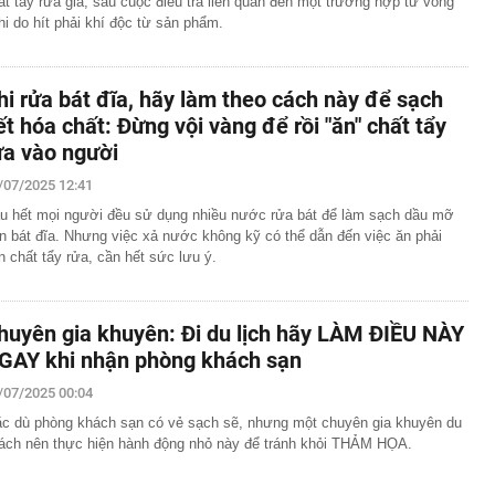
ất tẩy rửa giả, sau cuộc điều tra liên quan đến một trường hợp tử vong
hi do hít phải khí độc từ sản phẩm.
hi rửa bát đĩa, hãy làm theo cách này để sạch
ết hóa chất: Đừng vội vàng để rồi "ăn" chất tẩy
ửa vào người
/07/2025 12:41
u hết mọi người đều sử dụng nhiều nước rửa bát để làm sạch dầu mỡ
ên bát đĩa. Nhưng việc xả nước không kỹ có thể dẫn đến việc ăn phải
n chất tẩy rửa, cần hết sức lưu ý.
huyên gia khuyên: Đi du lịch hãy LÀM ĐIỀU NÀY
GAY khi nhận phòng khách sạn
/07/2025 00:04
c dù phòng khách sạn có vẻ sạch sẽ, nhưng một chuyên gia khuyên du
ách nên thực hiện hành động nhỏ này để tránh khỏi THẢM HỌA.