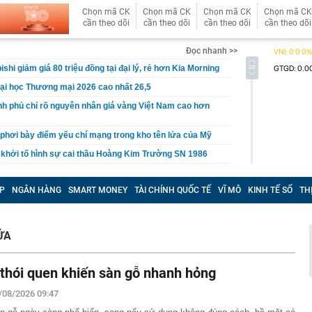
Chọn mã CK
Chọn mã CK
Chọn mã CK
Chọn mã CK
cần theo dõi
cần theo dõi
cần theo dõi
cần theo dõi
Đọc nhanh >>
shi giảm giá 80 triệu đồng tại đại lý, rẻ hơn Kia Morning
ại học Thương mại 2026 cao nhất 26,5
nh phủ chỉ rõ nguyên nhân giá vàng Việt Nam cao hơn
 phơi bày điểm yếu chí mạng trong kho tên lửa của Mỹ
 khởi tố hình sự cai thầu Hoàng Kim Trường SN 1986
mức cho vay học sinh, sinh viên nghèo lên gấp đôi
P
NGÂN HÀNG
SMART MONEY
TÀI CHÍNH QUỐC TẾ
VĨ MÔ
KINH TẾ SỐ
TH
n nghị chuyển cơ quan điều tra xử lý 4 mỏ khai thác
ạm
 Hải My visual sáng bừng, vợ Xuân Son đặt tay lên
 ca đầy cảm xúc trong trận đấu của ĐT Việt Nam
ỬA
 viện 53 tuổi nhưng trẻ như mới 35 tiết lộ bí quyết chống
đầu càng sớm, hiệu quả càng cao
 thói quen khiến sàn gỗ nhanh hỏng
o những ai có iPhone thường xuyên báo đầy bộ nhớ
/08/2026 09:47
êu tiền giúp nhiều gia đình thu nhập không quá cao vẫn
 vay mượn cuối tháng