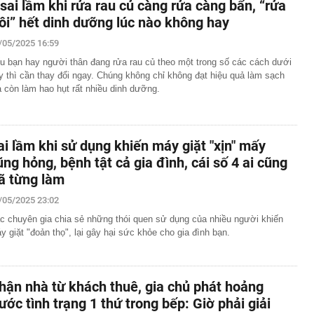
 sai lầm khi rửa rau củ càng rửa càng bẩn, “rửa
rôi” hết dinh dưỡng lúc nào không hay
/05/2025 16:59
u bạn hay người thân đang rửa rau củ theo một trong số các cách dưới
y thì cần thay đổi ngay. Chúng không chỉ không đạt hiệu quả làm sạch
 còn làm hao hụt rất nhiều dinh dưỡng.
ai lầm khi sử dụng khiến máy giặt "xịn" mấy
ũng hỏng, bệnh tật cả gia đình, cái số 4 ai cũng
ã từng làm
/05/2025 23:02
c chuyên gia chia sẻ những thói quen sử dụng của nhiều người khiến
y giặt "đoản thọ", lại gây hại sức khỏe cho gia đình bạn.
hận nhà từ khách thuê, gia chủ phát hoảng
rước tình trạng 1 thứ trong bếp: Giờ phải giải