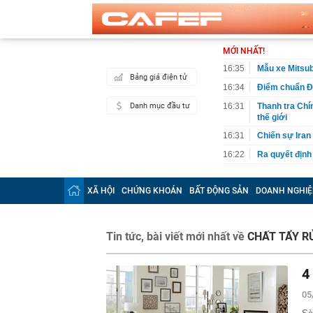
MỚI NHẤT!
16:35
Mẫu xe Mitsubi
Bảng giá điện tử
16:34
Điểm chuẩn Đ
Danh mục đầu tư
16:31
Thanh tra Chí
thế giới
16:31
Chiến sự Iran
16:22
Ra quyết định
16:20
Đề xuất nâng 
XÃ HỘI
CHỨNG KHOÁN
BẤT ĐỘNG SẢN
DOANH NGHIỆ
16:20
Thanh tra kiế
VLXD sai ph
16:17
Cận cảnh Doãn
ngực hát quốc
Tin tức, bài viết mới nhất về
CHẤT TẨY R
16:16
Giám đốc bệnh
lão hóa: Bắt 
4
16:06
Lời khuyên ch
05
16:01
5 thói quen ti
hiếm khi phải