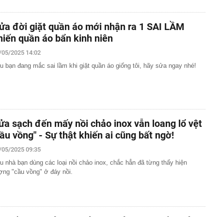
ửa đời giặt quần áo mới nhận ra 1 SAI LẦM
hiến quần áo bẩn kinh niên
/05/2025 14:02
u bạn đang mắc sai lầm khi giặt quần áo giống tôi, hãy sửa ngay nhé!
ửa sạch đến mấy nồi chảo inox vẫn loang lổ vệt
cầu vồng" - Sự thật khiến ai cũng bất ngờ!
/05/2025 09:35
u nhà bạn dùng các loại nồi chảo inox, chắc hẳn đã từng thấy hiện
ợng "cầu vồng" ở đáy nồi.