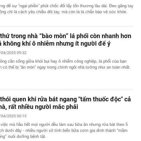
ng để sự “ngại phiền” phút chốc đổi lấy tổn thương lâu dài. Đeo găng tay
ông chỉ là cách yêu chiều đôi tay, mà còn là lá chắn bảo vệ sức khỏe.
 thứ trong nhà “bào mòn” lá phổi còn nhanh hơn
ả không khí ô nhiễm nhưng ít người để ý
/04/2025 09:32
ông cần sống giữa khói bụi hay ô nhiễm công nghiệp, lá phổi của bạn
n có thể bị “ăn mòn” ngay trong chính ngôi nhà tưởng như an toàn nhất.
 thói quen khi rửa bát ngang "tẩm thuốc độc" cả
hà, rất nhiều người mắc phải
/04/2025 00:15
 việc mà hầu hết mọi người đều làm sau bữa ăn nhưng rửa bát theo 5
ch dưới đây - nhiều người vô tình biến bữa cơm gia đình thành "mầm
ng" nuôi dưỡng bệnh tật.