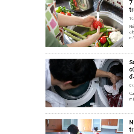
7
t
10
Nế
đâ
mà
S
c
đ
07
Cá
má
N
t