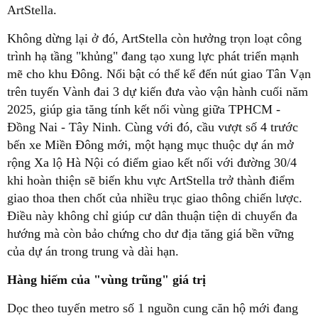
ArtStella.
Không dừng lại ở đó, ArtStella còn hưởng trọn loạt công
trình hạ tầng "khủng" đang tạo xung lực phát triển mạnh
mẽ cho khu Đông. Nổi bật có thể kể đến nút giao Tân Vạn
trên tuyến Vành đai 3 dự kiến đưa vào vận hành cuối năm
2025, giúp gia tăng tính kết nối vùng giữa TPHCM -
Đồng Nai - Tây Ninh. Cùng với đó, cầu vượt số 4 trước
bến xe Miền Đông mới, một hạng mục thuộc dự án mở
rộng Xa lộ Hà Nội có điểm giao kết nối với đường 30/4
khi hoàn thiện sẽ biến khu vực ArtStella trở thành điểm
giao thoa then chốt của nhiều trục giao thông chiến lược.
Điều này không chỉ giúp cư dân thuận tiện di chuyển đa
hướng mà còn bảo chứng cho dư địa tăng giá bền vững
của dự án trong trung và dài hạn.
Hàng hiếm của "vùng trũng" giá trị
Dọc theo tuyến metro số 1 nguồn cung căn hộ mới đang