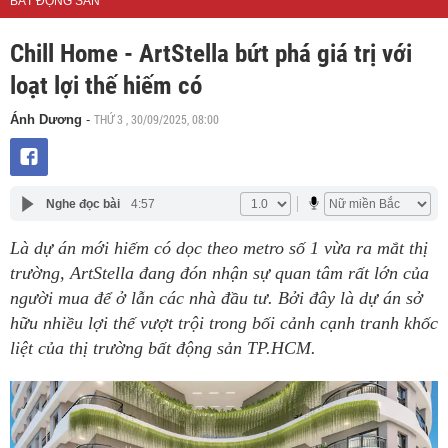
BẤT ĐỘNG SẢN
Chill Home - ArtStella bứt phá giá trị với
loạt lợi thế hiếm có
THỨ 3 , 30/09/2025, 08:00
Ánh Dương
-
Nghe đọc bài
4:57
Là dự án mới hiếm có dọc theo metro số 1 vừa ra mắt thị
trường, ArtStella đang đón nhận sự quan tâm rất lớn của
người mua để ở lẫn các nhà đầu tư. Bởi đây là dự án sở
hữu nhiều lợi thế vượt trội trong bối cảnh cạnh tranh khốc
liệt của thị trường bất động sản TP.HCM.