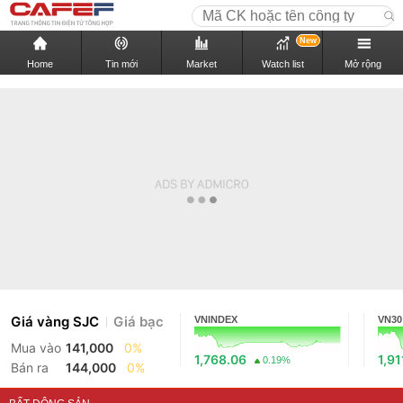
New
Home
Tin mới
Market
Watch list
Mở rộng
Giá vàng SJC
Giá bạc
VNINDEX
VN30
Mua vào
141,000
0%
1,768.06
1,91
0.19%
Bán ra
144,000
0%