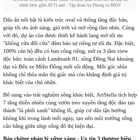
chiến lược giữa ATTLand - Tập đoàn An Phong và BIDV
Dấu ấn nổi bật là kiến trúc oval và thông tầng độc bản,
giúp tối ưu ánh sáng, gió trời và mở rộng tầm nhìn. Cùng
với đó, dự án còn được thiết kế hành lang mở tối ưu
"không cửa đối cửa" đảm bảo sự riêng tư tối đa. Đặc biệt,
100% căn hộ đều có ban công riêng, mở ra 3 tầm view
độc bản: toàn cảnh Landmark 81, sông Đồng Nai khoáng
đạt và Bến xe Miền Đông mới sôi động. Mỗi góc nhìn
không chỉ thỏa mãn thị giác mà còn khẳng định giá trị
khác biệt của chủ nhân.
Bổ sung vào trải nghiệm sống khác biệt, ArtStella tích hợp
7 tầng thiên nhiên cùng vườn treo xuyên tầng độc đáo tạo
thành "lá phổi xanh" khổng lồ, giúp cư dân tận hưởng
không khí trong lành mỗi ngày, tạo nên môi trường sống
cân bằng giữa nhịp sống đô thị hiện đại.
Bảo chứng pháp lý vững vàng - Uy tín 3 thương hiệu