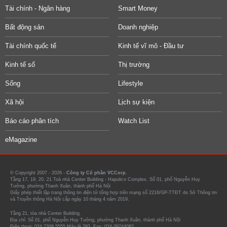
Tài chính - Ngân hàng
Smart Money
Bất động sản
Doanh nghiệp
Tài chính quốc tế
Kinh tế vĩ mô - Đầu tư
Kinh tế số
Thị trường
Sống
Lifestyle
Xã hội
Lịch sự kiện
Báo cáo phân tích
Watch List
eMagazine
© Copyright 2007 - 2026 -
Công ty Cổ phần VCCorp.
Tầng 17, 19, 20, 21 Toà nhà Center Building - Hapulico Complex, Số 01, phố Nguyễn Huy
Tưởng, phường Thanh Xuân, thành phố Hà Nội
Giấy phép thiết lập trang thông tin điện tử tổng hợp trên mạng số 2216/GP-TTĐT do Sở Thông tin
và Truyền thông Hà Nội cấp ngày 10 tháng 4 năm 2019.
Tầng 21, tòa nhà Center Building.
Địa chỉ: Số 01, phố Nguyễn Huy Tưởng, phường Thanh Xuân, thành phố Hà Nội
Điện thoại: 024 7309 5555 Máy lẻ 292. Fax: 024-39744082