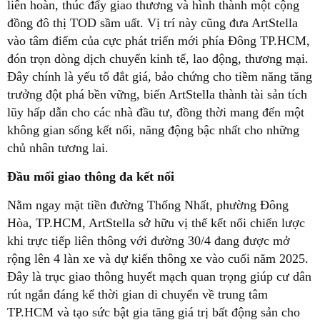
liên hoàn, thúc đẩy giao thương và hình thành một cộng
đồng đô thị TOD sầm uất. Vị trí này cũng đưa ArtStella
vào tâm điểm của cực phát triển mới phía Đông TP.HCM,
đón trọn dòng dịch chuyển kinh tế, lao động, thương mại.
Đây chính là yếu tố đắt giá, bảo chứng cho tiềm năng tăng
trưởng đột phá bền vững, biến ArtStella thành tài sản tích
lũy hấp dẫn cho các nhà đầu tư, đồng thời mang đến một
không gian sống kết nối, năng động bậc nhất cho những
chủ nhân tương lai.
Đầu mối giao thông đa kết nối
Nằm ngay mặt tiền đường Thống Nhất, phường Đông
Hòa, TP.HCM, ArtStella sở hữu vị thế kết nối chiến lược
khi trực tiếp liên thông với đường 30/4 đang được mở
rộng lên 4 làn xe và dự kiến thông xe vào cuối năm 2025.
Đây là trục giao thông huyết mạch quan trọng giúp cư dân
rút ngắn đáng kể thời gian di chuyển về trung tâm
TP.HCM và tạo sức bật gia tăng giá trị bất động sản cho