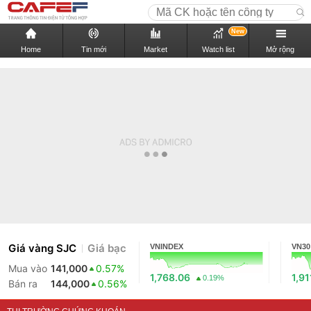
New
Home
Tin mới
Market
Watch list
Mở rộng
Giá vàng SJC
Giá bạc
VNINDEX
VN30
Mua vào
141,000
0.57%
1,768.06
1,91
0.19%
Bán ra
144,000
0.56%