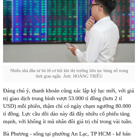
Nhiều nhà đầu tư bỏ lỡ cơ hội khi thị trường liên tục bùng nổ trong
thời gian ngắn .Ảnh: HOÀNG TRIỀU
Đáng chú ý, thanh khoản cũng xác lập kỷ lục mới, với giá
trị giao dịch trung bình vượt 53.000 tỉ đồng (hơn 2 tỉ
USD) mỗi phiên, thậm chí có ngày chạm ngưỡng 80.000
tỉ đồng. Lực cầu dồi dào này đã đẩy nhiều cổ phiếu tăng
mạnh, với không ít mã nhân đôi giá trị chỉ trong vài tuần.
Bà Phương - sống tại phường An Lạc, TP HCM - kể bản