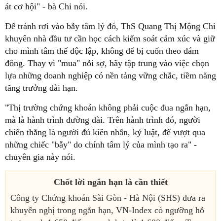
át cơ hội" - bà Chi nói.
Để tránh rơi vào bẫy tâm lý đó, ThS Quang Thị Mộng Chi
khuyên nhà đầu tư cần học cách kiểm soát cảm xúc và giữ
cho mình tâm thế độc lập, không để bị cuốn theo đám
đông. Thay vì "mua" nỗi sợ, hãy tập trung vào việc chọn
lựa những doanh nghiệp có nền tảng vững chắc, tiềm năng
tăng trưởng dài hạn.
"Thị trường chứng khoán không phải cuộc đua ngắn hạn,
mà là hành trình đường dài. Trên hành trình đó, người
chiến thắng là người đủ kiên nhẫn, kỷ luật, để vượt qua
những chiếc "bẫy" do chính tâm lý của mình tạo ra" -
chuyên gia này nói.
Chốt lời ngắn hạn là cần thiết
Công ty Chứng khoán Sài Gòn - Hà Nội (SHS) đưa ra
khuyến nghị trong ngắn hạn, VN-Index có ngưỡng hỗ