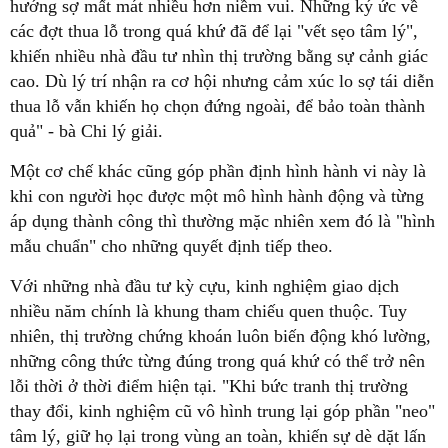
hướng sợ mất mát nhiều hơn niềm vui. Những ký ức về
các đợt thua lỗ trong quá khứ đã để lại "vết sẹo tâm lý",
khiến nhiều nhà đầu tư nhìn thị trường bằng sự cảnh giác
cao. Dù lý trí nhận ra cơ hội nhưng cảm xúc lo sợ tái diễn
thua lỗ vẫn khiến họ chọn đứng ngoài, để bảo toàn thành
quả" - bà Chi lý giải.
Một cơ chế khác cũng góp phần định hình hành vi này là
khi con người học được một mô hình hành động và từng
áp dụng thành công thì thường mặc nhiên xem đó là "hình
mẫu chuẩn" cho những quyết định tiếp theo.
Với những nhà đầu tư kỳ cựu, kinh nghiệm giao dịch
nhiều năm chính là khung tham chiếu quen thuộc. Tuy
nhiên, thị trường chứng khoán luôn biến động khó lường,
những công thức từng đúng trong quá khứ có thể trở nên
lỗi thời ở thời điểm hiện tại. "Khi bức tranh thị trường
thay đổi, kinh nghiệm cũ vô hình trung lại góp phần "neo"
tâm lý, giữ họ lại trong vùng an toàn, khiến sự dè dặt lấn