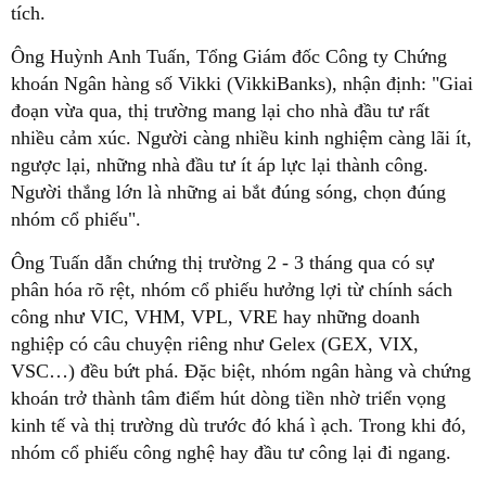
tích.
Ông Huỳnh Anh Tuấn, Tổng Giám đốc Công ty Chứng
khoán Ngân hàng số Vikki (VikkiBanks), nhận định: "Giai
đoạn vừa qua, thị trường mang lại cho nhà đầu tư rất
nhiều cảm xúc. Người càng nhiều kinh nghiệm càng lãi ít,
ngược lại, những nhà đầu tư ít áp lực lại thành công.
Người thắng lớn là những ai bắt đúng sóng, chọn đúng
nhóm cổ phiếu".
Ông Tuấn dẫn chứng thị trường 2 - 3 tháng qua có sự
phân hóa rõ rệt, nhóm cổ phiếu hưởng lợi từ chính sách
công như VIC, VHM, VPL, VRE hay những doanh
nghiệp có câu chuyện riêng như Gelex (GEX, VIX,
VSC…) đều bứt phá. Đặc biệt, nhóm ngân hàng và chứng
khoán trở thành tâm điểm hút dòng tiền nhờ triển vọng
kinh tế và thị trường dù trước đó khá ì ạch. Trong khi đó,
nhóm cổ phiếu công nghệ hay đầu tư công lại đi ngang.