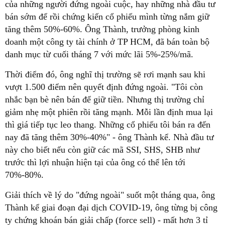
của những người đứng ngoài cuộc, hay những nhà đầu tư
bán sớm để rồi chứng kiến cổ phiếu mình từng nắm giữ
tăng thêm 50%-60%. Ông Thành, trưởng phòng kinh
doanh một công ty tài chính ở TP HCM, đã bán toàn bộ
danh mục từ cuối tháng 7 với mức lãi 5%-25%/mã.
Thời điểm đó, ông nghĩ thị trường sẽ rơi mạnh sau khi
vượt 1.500 điểm nên quyết định đứng ngoài. "Tôi còn
nhắc bạn bè nên bán để giữ tiền. Nhưng thị trường chỉ
giảm nhẹ một phiên rồi tăng mạnh. Mỗi lần định mua lại
thì giá tiếp tục leo thang. Những cổ phiếu tôi bán ra đến
nay đã tăng thêm 30%-40%" - ông Thành kể. Nhà đầu tư
này cho biết nếu còn giữ các mã SSI, SHS, SHB như
trước thì lợi nhuận hiện tại của ông có thể lên tới
70%-80%.
Giải thích về lý do "đứng ngoài" suốt một tháng qua, ông
Thành kể giai đoạn đại dịch COVID-19, ông từng bị công
ty chứng khoán bán giải chấp (force sell) - mất hơn 3 tỉ