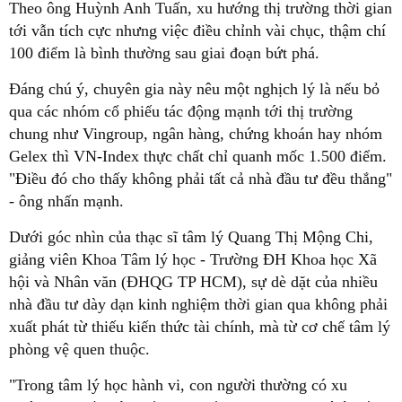
Theo ông Huỳnh Anh Tuấn, xu hướng thị trường thời gian
tới vẫn tích cực nhưng việc điều chỉnh vài chục, thậm chí
100 điểm là bình thường sau giai đoạn bứt phá.
Đáng chú ý, chuyên gia này nêu một nghịch lý là nếu bỏ
qua các nhóm cổ phiếu tác động mạnh tới thị trường
chung như Vingroup, ngân hàng, chứng khoán hay nhóm
Gelex thì VN-Index thực chất chỉ quanh mốc 1.500 điểm.
"Điều đó cho thấy không phải tất cả nhà đầu tư đều thắng"
- ông nhấn mạnh.
Dưới góc nhìn của thạc sĩ tâm lý Quang Thị Mộng Chi,
giảng viên Khoa Tâm lý học - Trường ĐH Khoa học Xã
hội và Nhân văn (ĐHQG TP HCM), sự dè dặt của nhiều
nhà đầu tư dày dạn kinh nghiệm thời gian qua không phải
xuất phát từ thiếu kiến thức tài chính, mà từ cơ chế tâm lý
phòng vệ quen thuộc.
"Trong tâm lý học hành vi, con người thường có xu