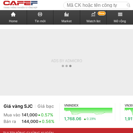
New
Home
Tin mới
Market
Watch list
Mở rộng
Giá vàng SJC
Giá bạc
VNINDEX
VN30
Mua vào
141,000
0.57%
1,768.06
1,91
0.19%
Bán ra
144,000
0.56%