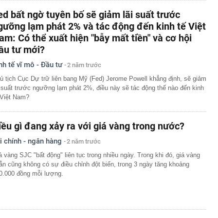
ed bất ngờ tuyên bố sẽ giảm lãi suất trước
gưỡng lạm phát 2% và tác động đến kinh tế Việt
am: Có thể xuất hiện "bẫy mất tiền" và cơ hội
ầu tư mới?
nh tế vĩ mô - Đầu tư
2 năm trước
ủ tịch Cục Dự trữ liên bang Mỹ (Fed) Jerome Powell khẳng định, sẽ giảm
i suất trước ngưỡng lạm phát 2%, điều này sẽ tác động thế nào đến kinh
 Việt Nam?
iều gì đang xảy ra với giá vàng trong nước?
i chính - ngân hàng
2 năm trước
á vàng SJC "bất động" liên tục trong nhiều ngày. Trong khi đó, giá vàng
ẫn cũng không có sự điều chỉnh đột biến, trong 3 ngày tăng khoảng
0.000 đồng mỗi lượng.