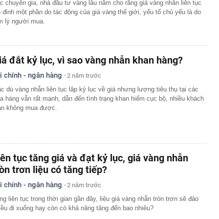
c chuyên gia, nhà đầu tư vàng lâu năm cho rằng giá vàng nhẫn liên tục
p đỉnh một phần do tác động của giá vàng thế giới, yếu tố chủ yếu là do
m lý người mua.
iá đắt kỷ lục, vì sao vàng nhẫn khan hàng?
i chính - ngân hàng
2 năm trước
c dù vàng nhẫn liên tục lập kỷ lục về giá nhưng lượng tiêu thụ tại các
a hàng vẫn rất mạnh, dẫn đến tình trạng khan hiếm cục bộ, nhiều khách
an không mua được.
iên tục tăng giá và đạt kỷ lục, giá vàng nhẫn
ròn trơn liệu có tăng tiếp?
i chính - ngân hàng
2 năm trước
ng liên tục trong thời gian gần đây, liệu giá vàng nhẫn tròn trơn sẽ đảo
iều đi xuống hay còn có khả năng tăng đến bao nhiêu?