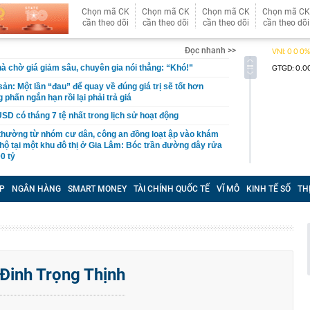
Chọn mã CK
Chọn mã CK
Chọn mã CK
Chọn mã CK
cần theo dõi
cần theo dõi
cần theo dõi
cần theo dõi
Đọc nhanh >>
 chờ giá giảm sâu, chuyên gia nói thẳng: “Khó!”
ản: Một lần “đau” để quay về đúng giá trị sẽ tốt hơn
 phấn ngắn hạn rồi lại phải trả giá
USD có tháng 7 tệ nhất trong lịch sử hoạt động
 thường từ nhóm cư dân, công an đồng loạt ập vào khám
 hộ tại một khu đô thị ở Gia Lâm: Bóc trần đường dây rửa
0 tỷ
khó nhằn, tài khoản mở mới giảm mạnh
P
NGÂN HÀNG
SMART MONEY
TÀI CHÍNH QUỐC TẾ
VĨ MÔ
KINH TẾ SỐ
TH
ễn Du SN 1972 mua thành công 1 triệu cổ phiếu, trở
 lớn của công ty dệt may Hoàng Thị Loan
đỉnh núi cao thứ 5 Việt Nam, là “ cột mốc thiêng liêng đẹp
ng” ở độ cao trên 3.000m, điểm đến "trong mơ" của dân
 hệ thống y khoa tư nhân sở hữu 14 bệnh viện, 2.900
Đinh Trọng Thịnh
vừa được vinh danh "Hệ thống Y khoa tốt nhất Việt Nam
hoán bị HoSE cắt margin trong tháng 8