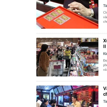
Tà
Ch
và
ch
X
I
Ki
Đơ
ph
và
V
c
Tà