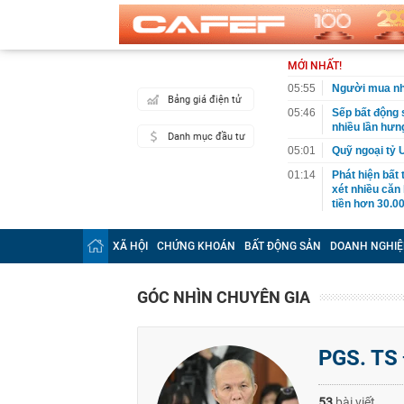
MỚI NHẤT!
05:55
Người mua nhà
Bảng giá điện tử
05:46
Sếp bất động s
nhiều lần hưng
Danh mục đầu tư
05:01
Quỹ ngoại tỷ 
01:14
Phát hiện bất
xét nhiều căn
tiền hơn 30.00
00:08
Chứng khoán 
XÃ HỘI
CHỨNG KHOÁN
BẤT ĐỘNG SẢN
DOANH NGHIỆ
00:08
Chủ tịch Nguy
thành cổ đông
00:05
Ít người biết 
GÓC NHÌN CHUYÊN GIA
nhất biên cươ
trekking
00:05
Việt Nam có 1
PGS. TS 
giường bệnh, 
2026"
00:05
56 mã chứng k
53
bài viết