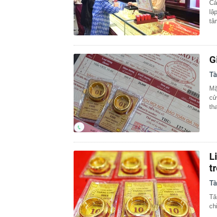
Cá
lậ
tâ
G
Tà
Mặ
cử
th
L
t
Tà
Tă
ch