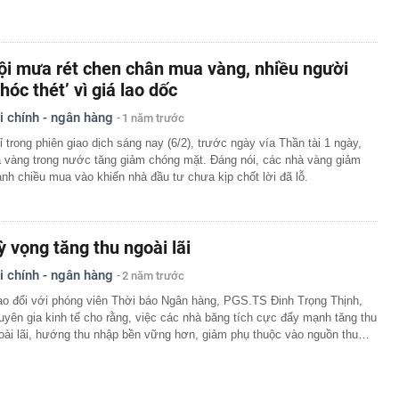
ội mưa rét chen chân mua vàng, nhiều người
khóc thét’ vì giá lao dốc
i chính - ngân hàng
1 năm trước
ỉ trong phiên giao dịch sáng nay (6/2), trước ngày vía Thần tài 1 ngày,
á vàng trong nước tăng giảm chóng mặt. Đáng nói, các nhà vàng giảm
nh chiều mua vào khiến nhà đầu tư chưa kịp chốt lời đã lỗ.
ỳ vọng tăng thu ngoài lãi
i chính - ngân hàng
2 năm trước
ao đổi với phóng viên Thời báo Ngân hàng, PGS.TS Đinh Trọng Thịnh,
uyên gia kinh tế cho rằng, việc các nhà băng tích cực đẩy mạnh tăng thu
oài lãi, hướng thu nhập bền vững hơn, giảm phụ thuộc vào nguồn thu…