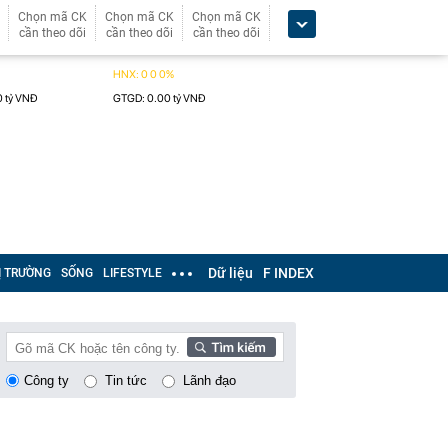
Chọn mã CK
Chọn mã CK
Chọn mã CK
cần theo dõi
cần theo dõi
cần theo dõi
Dữ liệu
F INDEX
Ị TRƯỜNG
SỐNG
LIFESTYLE
Công ty
Tin tức
Lãnh đạo