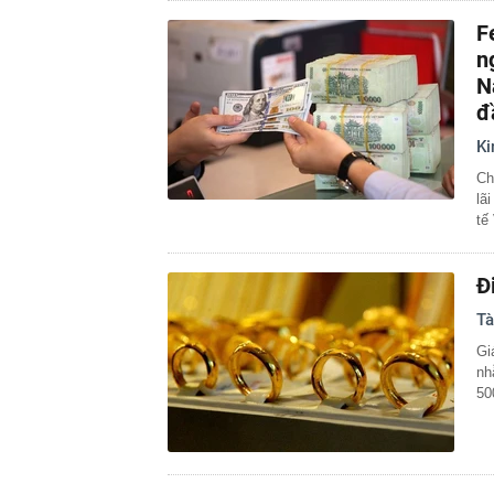
F
n
N
đ
Ki
Ch
lã
tế
Đ
Tà
Gi
nh
50