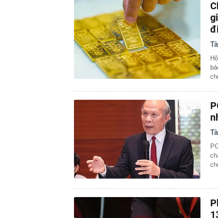
C
g
đ
Tà
Hô
bá
ch
P
n
Tà
PG
ch
ch
P
1