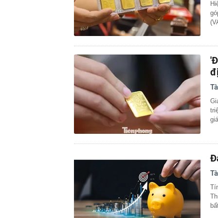
Hi
gó
(V
'
đ
Tà
Gi
tr
gi
Đ
Tà
Tí
Th
bấ