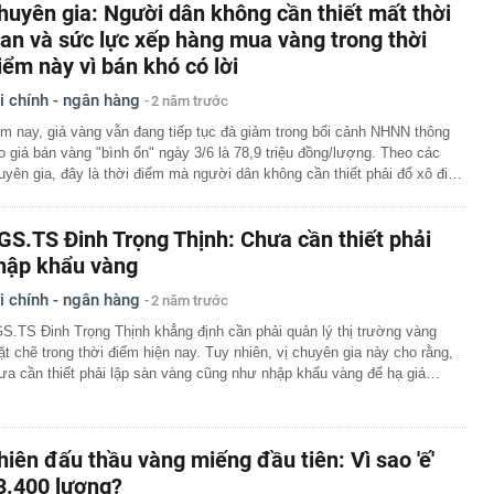
huyên gia: Người dân không cần thiết mất thời
ian và sức lực xếp hàng mua vàng trong thời
iểm này vì bán khó có lời
i chính - ngân hàng
2 năm trước
m nay, giá vàng vẫn đang tiếp tục đà giảm trong bối cảnh NHNN thông
o giá bán vàng "bình ổn" ngày 3/6 là 78,9 triệu đồng/lượng. Theo các
uyên gia, đây là thời điểm mà người dân không cần thiết phải đổ xô đi…
GS.TS Đinh Trọng Thịnh: Chưa cần thiết phải
hập khẩu vàng
i chính - ngân hàng
2 năm trước
S.TS Đinh Trọng Thịnh khẳng định cần phải quản lý thị trường vàng
ặt chẽ trong thời điểm hiện nay. Tuy nhiên, vị chuyên gia này cho rằng,
ưa cần thiết phải lập sàn vàng cũng như nhập khẩu vàng để hạ giá…
hiên đấu thầu vàng miếng đầu tiên: Vì sao 'ế'
3.400 lượng?