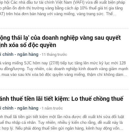
ệp hội Các nhà đầu tư tài chính Việt Nam (VAFI) vừa đề xuất biện pháp
p phần ổn định thị trường vàng bằng cách áp 10% thuế giá trị gia tăng
AT) trên hóa đơn bán hàng với vàng miếng, vàng trang sức. Thế…
Động thái lạ' của doanh nghiệp vàng sau quyết
ịnh xóa sổ độc quyền
i chính - ngân hàng
11 tháng trước
á vàng miếng SJC hôm nay (27/8) tiếp tục tăng lên mức kỷ lục mới 128
iệu đồng/lượng. Tuy nhiên, các doanh nghiệp kinh doanh vàng giảm mạnh
á mua vào sau khi xóa bỏ độc quyền vàng miếng, thậm chí không dám…
ánh thuế tiền lãi tiết kiệm: Lo thuế chồng thuế
i chính - ngân hàng
1 năm trước
nh thuế lãi tiền gửi tiết kiệm một lần nữa được đề xuất khi sửa đổi luật
uế thu nhập cá nhân. Tuy nhiên, nhiều ý kiến cho rằng, đề xuất này là
t hợp lý. Nếu phải đóng thuế tiền gửi ngân hàng, kênh huy động vốn…