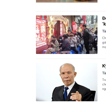
Đ
‘
Tà
Ch
gi
mạ
K
Tà
Tr
ch
ng